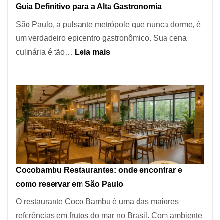
Guia Definitivo para a Alta Gastronomia
à
São Paulo, a pulsante metrópole que nunca dorme, é
lenha
um verdadeiro epicentro gastronômico. Sua cena
na
:
culinária é tão…
Leia mais
Vila
Os
da
10
Saúde
Melhores
Restaurantes
em
São
Paulo:
Um
Cocobambu Restaurantes: onde encontrar e
Guia
como reservar em São Paulo
Definitivo
O restaurante Coco Bambu é uma das maiores
para
referências em frutos do mar no Brasil. Com ambiente
a