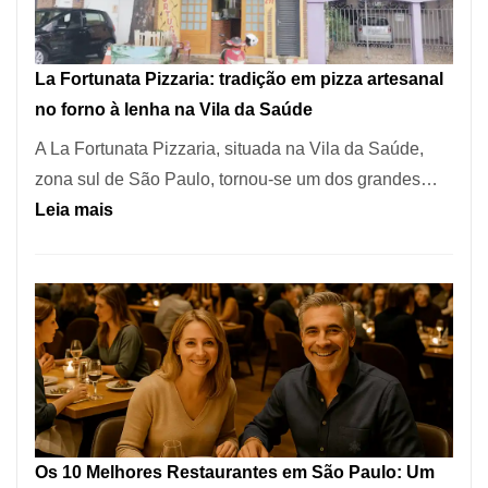
dos
Restaurantes
La Fortunata Pizzaria: tradição em pizza artesanal
Mais
no forno à lenha na Vila da Saúde
Icônicos
A La Fortunata Pizzaria, situada na Vila da Saúde,
de
zona sul de São Paulo, tornou-se um dos grandes…
Pinheiros
:
Leia mais
La
Fortunata
Pizzaria:
tradição
em
pizza
artesanal
no
Os 10 Melhores Restaurantes em São Paulo: Um
forno