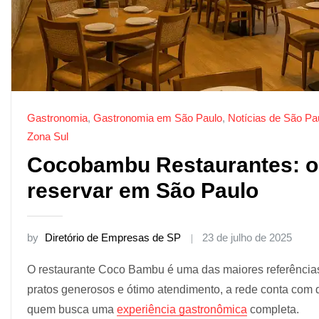
Gastronomia
,
Gastronomia em São Paulo
,
Notícias de São Pa
Zona Sul
Cocobambu Restaurantes: o
reservar em São Paulo
by
Diretório de Empresas de SP
23 de julho de 2025
O restaurante Coco Bambu é uma das maiores referências
pratos generosos e ótimo atendimento, a rede conta com 
quem busca uma
experiência gastronômica
completa.