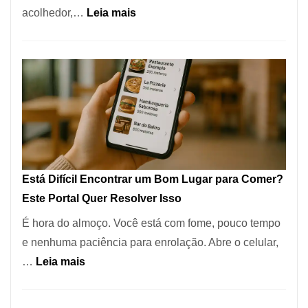
:
acolhedor,…
Leia mais
Alta
Cocobambu
Gastronomia
Restaurantes:
onde
encontrar
e
como
reservar
em
Está Difícil Encontrar um Bom Lugar para Comer?
São
Este Portal Quer Resolver Isso
Paulo
É hora do almoço. Você está com fome, pouco tempo
e nenhuma paciência para enrolação. Abre o celular,
:
…
Leia mais
Está
Difícil