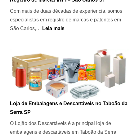
Coração
Com mais de duas décadas de experiência, somos
do
especialistas em registro de marcas e patentes em
Itaim
:
São Carlos,…
Leia mais
Bibi
Registro
de
Marcas
INPI
–
São
Carlos
SP
Loja de Embalagens e Descartáveis no Taboão da
Serra SP
O Lojão dos Descartáveis é a principal loja de
embalagens e descartáveis em Taboão da Serra,