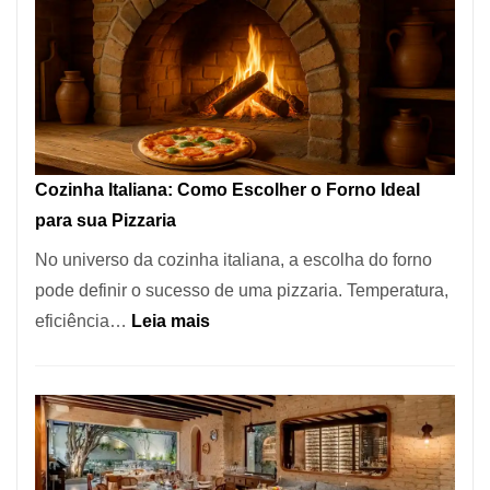
Encontrar
um
Bom
Lugar
para
Comer?
Cozinha Italiana: Como Escolher o Forno Ideal
Este
para sua Pizzaria
Portal
No universo da cozinha italiana, a escolha do forno
Quer
pode definir o sucesso de uma pizzaria. Temperatura,
Resolver
:
eficiência…
Leia mais
Isso
Cozinha
Italiana:
Como
Escolher
o