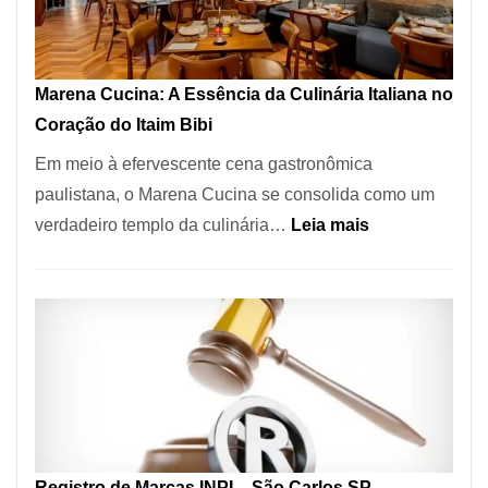
Forno
Ideal
para
Marena Cucina: A Essência da Culinária Italiana no
sua
Coração do Itaim Bibi
Pizzaria
Em meio à efervescente cena gastronômica
paulistana, o Marena Cucina se consolida como um
:
verdadeiro templo da culinária…
Leia mais
Marena
Cucina:
A
Essência
da
Culinária
Italiana
no
Registro de Marcas INPI – São Carlos SP