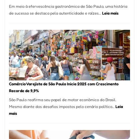
12
Em meio à efervescência gastronômica de São Paulo, uma história
Mese
:
de sucesso se destaca pela autenticidade e raízes…
Leia mais
Segu
Empresário
Fund
Fatura
Sead
R$
1,7
Milhão
com
Restaurant
em
São
Paulo
Comércio Varejista de São Paulo Inicia 2025 com Crescimento
Recorde de 9,9%
São Paulo reafirma seu papel de motor econômico do Brasil.
Mesmo diante dos desafios impostos pelo cenário político…
Leia
:
mais
Comércio
Varejista
de