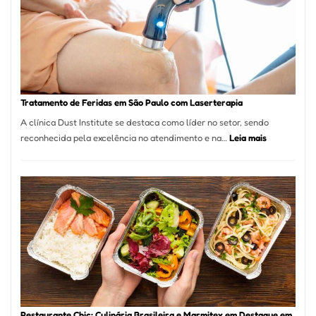
São
Paulo
Inicia
2025
com
Crescimento
Recorde
Tratamento de Feridas em São Paulo com Laserterapia
de
A clínica Dust Institute se destaca como líder no setor, sendo
9,9%
:
reconhecida pela excelência no atendimento e na…
Leia mais
Tratamento
de
Feridas
em
São
Paulo
com
Laserterapi
Restaurante Chic: Culinária Brasileira e Marmitex em Destaque em