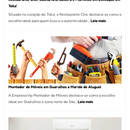
Tatuí
Situado no coração de Tatuí, o Restaurante Chic destaca-se como a
:
escolha ideal para quem busca a autenticidade…
Leia mais
Restaurante
Chic:
Culinária
Brasileira
e
Marmitex
em
Destaque
em
Tatuí
Montador de Móveis em Guarulhos e Marido de Aluguel
A Empresa Vip Montador de Móveis destaca-se como a escolha
:
ideal em Guarulhos e zona norte de São…
Leia mais
Montador
de
Móveis
em