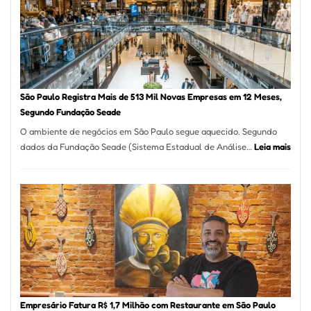
Formosa
–
Kabuk
Esfihas
São Paulo Registra Mais de 513 Mil Novas Empresas em 12 Meses,
Segundo Fundação Seade
O ambiente de negócios em São Paulo segue aquecido. Segundo
:
dados da Fundação Seade (Sistema Estadual de Análise…
Leia mais
São
Paul
Regi
Mais
de
513
Mil
Nova
Empr
em
Empresário Fatura R$ 1,7 Milhão com Restaurante em São Paulo