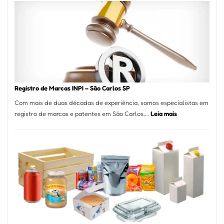
A
Essência
da
Culinária
Italiana
no
Coração
do
Registro de Marcas INPI – São Carlos SP
Itaim
Com mais de duas décadas de experiência, somos especialistas em
Bibi
:
registro de marcas e patentes em São Carlos,…
Leia mais
Registro
de
Marcas
INPI
–
São
Carlos
SP