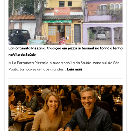
Mang
Se
Torno
Um
dos
Resta
Mais
Icôni
La Fortunata Pizzaria: tradição em pizza artesanal no forno à lenha
de
na Vila da Saúde
Pinhe
A La Fortunata Pizzaria, situada na Vila da Saúde, zona sul de São
:
Paulo, tornou-se um dos grandes…
Leia mais
La
Fortunata
Pizzaria:
tradição
em
pizza
artesanal
no
forno