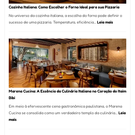
Portal
Cozinha Italiana: Como Escolher o Forno Ideal para sua Pizzaria
Quer
No universo da cozinha italiana, a escolha do forno pode definir o
Resolver
:
sucesso de uma pizzaria. Temperatura, eficiência…
Leia mais
Isso
Cozinha
Italiana:
Como
Escolher
o
Forno
Ideal
para
sua
Pizzaria
Marena Cucina: A Essência da Culinária Italiana no Coração do Itaim
Bibi
Em meio à efervescente cena gastronômica paulistana, o Marena
Cucina se consolida como um verdadeiro templo da culinária…
Leia
:
mais
Marena
Cucina: