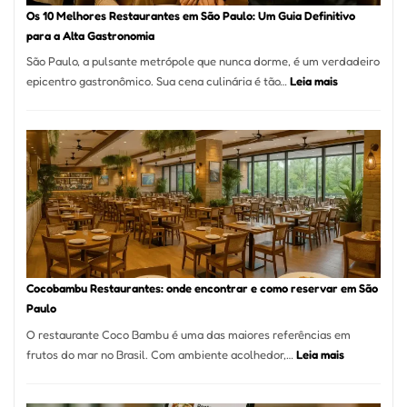
à
Os 10 Melhores Restaurantes em São Paulo: Um Guia Definitivo
lenha
para a Alta Gastronomia
na
São Paulo, a pulsante metrópole que nunca dorme, é um verdadeiro
Vila
:
epicentro gastronômico. Sua cena culinária é tão…
Leia mais
da
Os
Saúde
10
Melhores
Restaurante
em
São
Paulo:
Um
Guia
Definitivo
Cocobambu Restaurantes: onde encontrar e como reservar em São
para
Paulo
a
O restaurante Coco Bambu é uma das maiores referências em
Alta
:
frutos do mar no Brasil. Com ambiente acolhedor,…
Leia mais
Gastronomia
Cocobambu
Restaurante