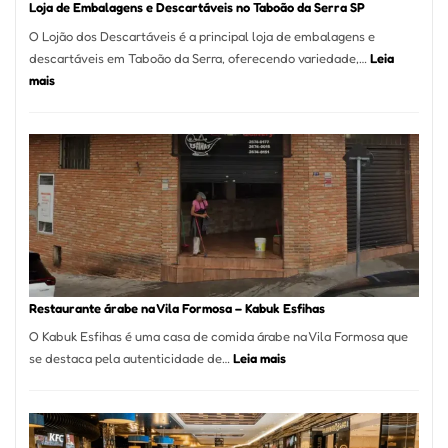
Loja de Embalagens e Descartáveis no Taboão da Serra SP
O Lojão dos Descartáveis é a principal loja de embalagens e
descartáveis em Taboão da Serra, oferecendo variedade,…
Leia
:
mais
Loja
de
Embalagens
e
Descartáveis
no
Taboão
da
Serra
SP
Restaurante árabe na Vila Formosa – Kabuk Esfihas
O Kabuk Esfihas é uma casa de comida árabe na Vila Formosa que
:
se destaca pela autenticidade de…
Leia mais
Restaurante
árabe
na
Vila