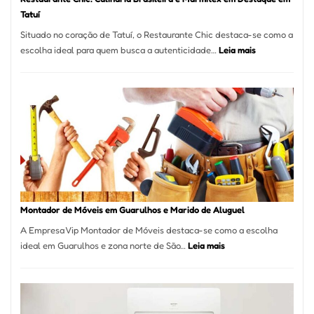
Tatuí
Situado no coração de Tatuí, o Restaurante Chic destaca-se como a
:
escolha ideal para quem busca a autenticidade…
Leia mais
Restaurante
Chic:
Culinária
Brasileira
e
Marmitex
em
Destaque
em
Tatuí
Montador de Móveis em Guarulhos e Marido de Aluguel
A Empresa Vip Montador de Móveis destaca-se como a escolha
:
ideal em Guarulhos e zona norte de São…
Leia mais
Montador
de
Móveis
em