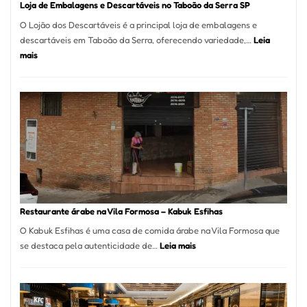
Loja de Embalagens e Descartáveis no Taboão da Serra SP
O Lojão dos Descartáveis é a principal loja de embalagens e
descartáveis em Taboão da Serra, oferecendo variedade,…
Leia
:
mais
Loja
de
Embalagens
e
Descartáveis
no
Taboão
da
Serra
SP
Restaurante árabe na Vila Formosa – Kabuk Esfihas
O Kabuk Esfihas é uma casa de comida árabe na Vila Formosa que
:
se destaca pela autenticidade de…
Leia mais
Restaurante
árabe
na
Vila