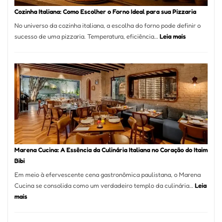
Portal
Cozinha Italiana: Como Escolher o Forno Ideal para sua Pizzaria
Quer
No universo da cozinha italiana, a escolha do forno pode definir o
Resolver
:
sucesso de uma pizzaria. Temperatura, eficiência…
Leia mais
Isso
Cozinha
Italiana:
Como
Escolher
o
Forno
Ideal
para
sua
Pizzaria
Marena Cucina: A Essência da Culinária Italiana no Coração do Itaim
Bibi
Em meio à efervescente cena gastronômica paulistana, o Marena
Cucina se consolida como um verdadeiro templo da culinária…
Leia
:
mais
Marena
Cucina: