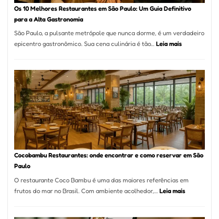
à
Os 10 Melhores Restaurantes em São Paulo: Um Guia Definitivo
lenha
para a Alta Gastronomia
na
São Paulo, a pulsante metrópole que nunca dorme, é um verdadeiro
Vila
:
epicentro gastronômico. Sua cena culinária é tão…
Leia mais
da
Os
Saúde
10
Melhores
Restaurante
em
São
Paulo:
Um
Guia
Definitivo
Cocobambu Restaurantes: onde encontrar e como reservar em São
para
Paulo
a
O restaurante Coco Bambu é uma das maiores referências em
Alta
:
frutos do mar no Brasil. Com ambiente acolhedor,…
Leia mais
Gastronomia
Cocobambu
Restaurante