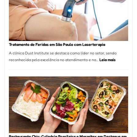
São
Paulo
Inicia
2025
com
Crescimento
Recorde
Tratamento de Feridas em São Paulo com Laserterapia
de
A clínica Dust Institute se destaca como líder no setor, sendo
9,9%
:
reconhecida pela excelência no atendimento e na…
Leia mais
Tratamento
de
Feridas
em
São
Paulo
com
Laserterapi
Restaurante Chic: Culinária Brasileira e Marmitex em Destaque em