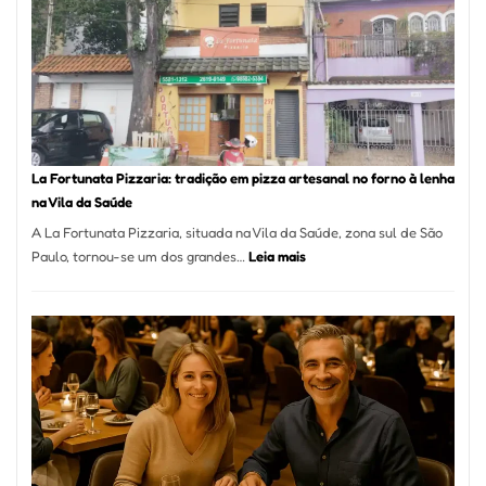
Mang
Se
Torno
Um
dos
Resta
Mais
Icôni
La Fortunata Pizzaria: tradição em pizza artesanal no forno à lenha
de
na Vila da Saúde
Pinhe
A La Fortunata Pizzaria, situada na Vila da Saúde, zona sul de São
:
Paulo, tornou-se um dos grandes…
Leia mais
La
Fortunata
Pizzaria:
tradição
em
pizza
artesanal
no
forno