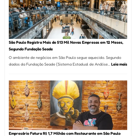
Formosa
–
Kabuk
Esfihas
São Paulo Registra Mais de 513 Mil Novas Empresas em 12 Meses,
Segundo Fundação Seade
O ambiente de negócios em São Paulo segue aquecido. Segundo
:
dados da Fundação Seade (Sistema Estadual de Análise…
Leia mais
São
Paul
Regi
Mais
de
513
Mil
Nova
Empr
em
Empresário Fatura R$ 1,7 Milhão com Restaurante em São Paulo