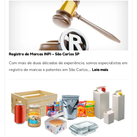
A
Essência
da
Culinária
Italiana
no
Coração
do
Registro de Marcas INPI – São Carlos SP
Itaim
Com mais de duas décadas de experiência, somos especialistas em
Bibi
:
registro de marcas e patentes em São Carlos,…
Leia mais
Registro
de
Marcas
INPI
–
São
Carlos
SP