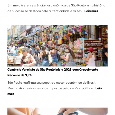
12
Em meio à efervescência gastronômica de São Paulo, uma história
Mese
:
de sucesso se destaca pela autenticidade e raízes…
Leia mais
Segu
Empresário
Fund
Fatura
Sead
R$
1,7
Milhão
com
Restaurant
em
São
Paulo
Comércio Varejista de São Paulo Inicia 2025 com Crescimento
Recorde de 9,9%
São Paulo reafirma seu papel de motor econômico do Brasil.
Mesmo diante dos desafios impostos pelo cenário político…
Leia
:
mais
Comércio
Varejista
de