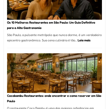
artesanal
no
forno
à
Os 10 Melhores Restaurantes em São Paulo: Um Guia Definitivo
lenha
para a Alta Gastronomia
na
São Paulo, a pulsante metrópole que nunca dorme, é um verdadeiro
Vila
:
epicentro gastronômico. Sua cena culinária é tão…
Leia mais
da
Os
Saúde
10
Melhores
Restaurante
em
São
Paulo:
Um
Guia
Definitivo
Cocobambu Restaurantes: onde encontrar e como reservar em São
para
Paulo
a
O restaurante Coco Bambu é uma das maiores referências em