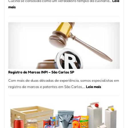
Cucina se consolida como um verdadeiro templo da culinária…
Leia
:
mais
Marena
Cucina:
A
Essência
da
Culinária
Italiana
no
Coração
do
Registro de Marcas INPI – São Carlos SP
Itaim
Com mais de duas décadas de experiência, somos especialistas em
Bibi
:
registro de marcas e patentes em São Carlos,…
Leia mais
Registro
de
Marcas
INPI
–
São