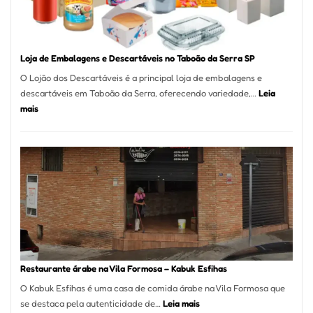
Carlos
SP
Loja de Embalagens e Descartáveis no Taboão da Serra SP
O Lojão dos Descartáveis é a principal loja de embalagens e
descartáveis em Taboão da Serra, oferecendo variedade,…
Leia
:
mais
Loja
de
Embalagens
e
Descartáveis
no
Taboão
da
Serra
SP
Restaurante árabe na Vila Formosa – Kabuk Esfihas
O Kabuk Esfihas é uma casa de comida árabe na Vila Formosa que
:
se destaca pela autenticidade de…
Leia mais