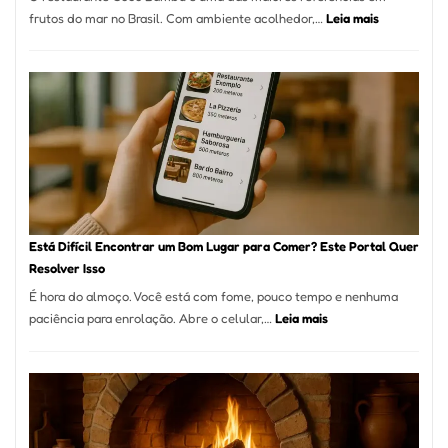
Alta
:
frutos do mar no Brasil. Com ambiente acolhedor,…
Leia mais
Gastronomia
Cocobambu
Restaurante
onde
encontrar
e
como
reservar
em
São
Paulo
Está Difícil Encontrar um Bom Lugar para Comer? Este Portal Quer
Resolver Isso
É hora do almoço. Você está com fome, pouco tempo e nenhuma
:
paciência para enrolação. Abre o celular,…
Leia mais
Está
Difícil
Encontrar
um
Bom