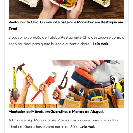
Restaurante Chic: Culinária Brasileira e Marmitex em Destaque em
Tatuí
Situado no coração de Tatuí, o Restaurante Chic destaca-se como a
:
escolha ideal para quem busca a autenticidade…
Leia mais
Restaurante
Chic:
Culinária
Brasileira
e
Marmitex
em
Destaque
em
Tatuí
Montador de Móveis em Guarulhos e Marido de Aluguel
A Empresa Vip Montador de Móveis destaca-se como a escolha
:
ideal em Guarulhos e zona norte de São…
Leia mais
Montador