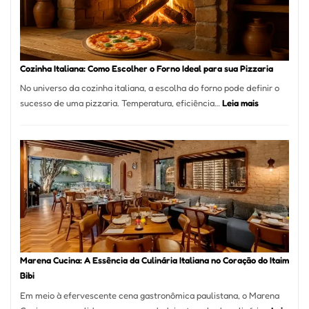
Lugar
para
Comer?
Este
Portal
Cozinha Italiana: Como Escolher o Forno Ideal para sua Pizzaria
Quer
No universo da cozinha italiana, a escolha do forno pode definir o
Resolver
:
sucesso de uma pizzaria. Temperatura, eficiência…
Leia mais
Isso
Cozinha
Italiana:
Como
Escolher
o
Forno
Ideal
para
sua
Pizzaria
Marena Cucina: A Essência da Culinária Italiana no Coração do Itaim
Bibi
Em meio à efervescente cena gastronômica paulistana, o Marena