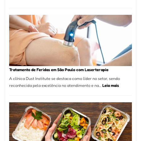
Comércio
Varejista
de
São
Paulo
Inicia
2025
com
Crescimento
Recorde
Tratamento de Feridas em São Paulo com Laserterapia
de
A clínica Dust Institute se destaca como líder no setor, sendo
9,9%
:
reconhecida pela excelência no atendimento e na…
Leia mais
Tratamento
de
Feridas
em
São
Paulo
com
Laserterapi