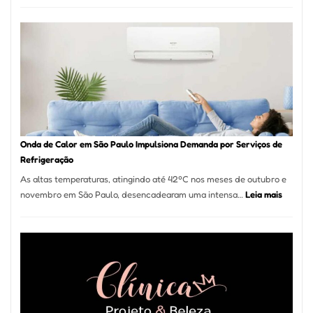
de
Móveis
em
Guarulhos
e
Marido
de
Aluguel
Onda de Calor em São Paulo Impulsiona Demanda por Serviços de
Refrigeração
As altas temperaturas, atingindo até 42ºC nos meses de outubro e
:
novembro em São Paulo, desencadearam uma intensa…
Leia mais
Onda
de
Calor
em
São
Paulo
Impulsi