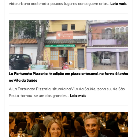
:
vida urbana acelerada, poucos lugares conseguem criar…
Leia mais
Pé
de
Mang
Se
Torno
Um
dos
Resta
Mais
Icôni
La Fortunata Pizzaria: tradição em pizza artesanal no forno à lenha
de
na Vila da Saúde
Pinhe
A La Fortunata Pizzaria, situada na Vila da Saúde, zona sul de São
:
Paulo, tornou-se um dos grandes…
Leia mais
La
Fortunata
Pizzaria:
tradição
em
pizza