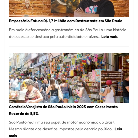
Nova
Empr
em
Empresário Fatura R$ 1,7 Milhão com Restaurante em São Paulo
12
Em meio à efervescência gastronômica de São Paulo, uma história
Mese
:
de sucesso se destaca pela autenticidade e raízes…
Leia mais
Segu
Empresário
Fund
Fatura
Sead
R$
1,7
Milhão
com
Restaurant
em
São
Paulo
Comércio Varejista de São Paulo Inicia 2025 com Crescimento
Recorde de 9,9%
São Paulo reafirma seu papel de motor econômico do Brasil.
Mesmo diante dos desafios impostos pelo cenário político…
Leia
:
mais