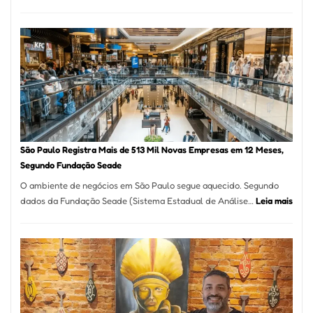
Restaurante
árabe
na
Vila
Formosa
–
Kabuk
Esfihas
São Paulo Registra Mais de 513 Mil Novas Empresas em 12 Meses,
Segundo Fundação Seade
O ambiente de negócios em São Paulo segue aquecido. Segundo
:
dados da Fundação Seade (Sistema Estadual de Análise…
Leia mais
São
Paul
Regi
Mais
de
513
Mil