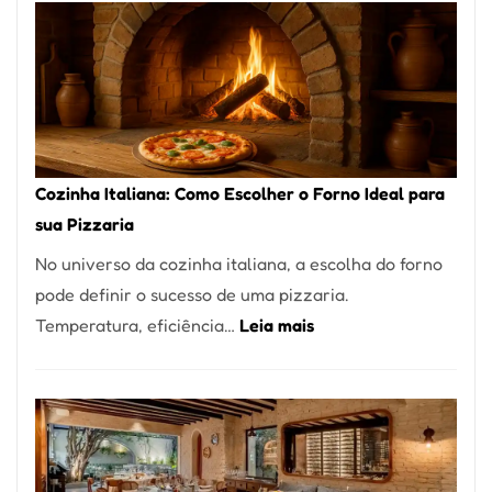
Encontrar
um
Bom
Lugar
para
Comer?
Cozinha Italiana: Como Escolher o Forno Ideal para
Este
sua Pizzaria
Portal
No universo da cozinha italiana, a escolha do forno
Quer
pode definir o sucesso de uma pizzaria.
Resolver
:
Temperatura, eficiência…
Leia mais
Isso
Cozinha
Italiana:
Como
Escolher
o