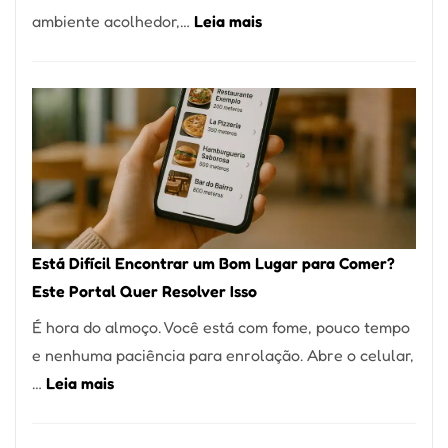
:
ambiente acolhedor,…
Leia mais
Alta
Cocobambu
Gastronomia
Restaurantes:
onde
encontrar
e
como
reservar
em
Está Difícil Encontrar um Bom Lugar para Comer?
São
Este Portal Quer Resolver Isso
Paulo
É hora do almoço. Você está com fome, pouco tempo
e nenhuma paciência para enrolação. Abre o celular,
:
…
Leia mais
Está
Difícil