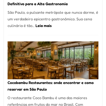
Definitivo para a Alta Gastronomia
à
São Paulo, a pulsante metrópole que nunca dorme, é
lenha
um verdadeiro epicentro gastronômico. Sua cena
na
:
culinária é tão…
Leia mais
Vila
Os
da
10
Saúde
Melhores
Restaurantes
em
São
Paulo:
Um
Cocobambu Restaurantes: onde encontrar e como
Guia
reservar em São Paulo
Definitivo
O restaurante Coco Bambu é uma das maiores
para
referências em frutos do mar no Brasil. Com
a