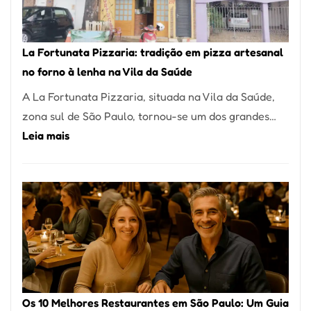
Um
dos
Restaurantes
La Fortunata Pizzaria: tradição em pizza artesanal
Mais
no forno à lenha na Vila da Saúde
Icônicos
A La Fortunata Pizzaria, situada na Vila da Saúde,
de
zona sul de São Paulo, tornou-se um dos grandes…
Pinheiros
:
Leia mais
La
Fortunata
Pizzaria:
tradição
em
pizza
artesanal
no
Os 10 Melhores Restaurantes em São Paulo: Um Guia
forno