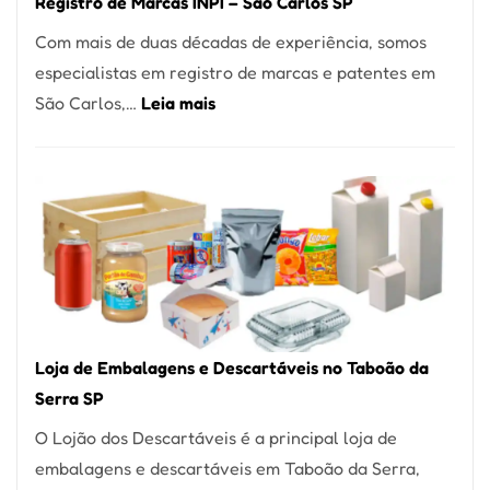
Registro de Marcas INPI – São Carlos SP
Coração
Com mais de duas décadas de experiência, somos
do
especialistas em registro de marcas e patentes em
Itaim
:
São Carlos,…
Leia mais
Bibi
Registro
de
Marcas
INPI
–
São
Carlos
SP
Loja de Embalagens e Descartáveis no Taboão da
Serra SP
O Lojão dos Descartáveis é a principal loja de
embalagens e descartáveis em Taboão da Serra,