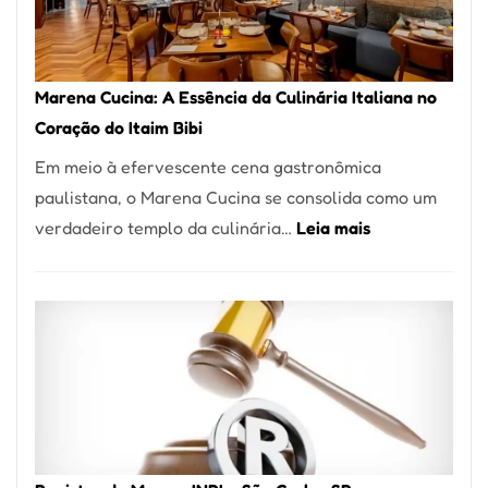
Forno
Ideal
para
Marena Cucina: A Essência da Culinária Italiana no
sua
Coração do Itaim Bibi
Pizzaria
Em meio à efervescente cena gastronômica
paulistana, o Marena Cucina se consolida como um
:
verdadeiro templo da culinária…
Leia mais
Marena
Cucina:
A
Essência
da
Culinária
Italiana
no