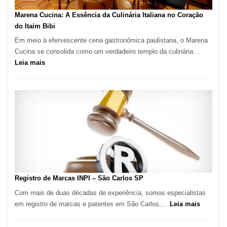
Pizzaria
Marena Cucina: A Essência da Culinária Italiana no Coração
do Itaim Bibi
Em meio à efervescente cena gastronômica paulistana, o Marena
Cucina se consolida como um verdadeiro templo da culinária…
:
Leia mais
Marena
Cucina:
A
Essência
da
Culinária
Italiana
no
Coração
do
Registro de Marcas INPI – São Carlos SP
Itaim
Com mais de duas décadas de experiência, somos especialistas
Bibi
:
em registro de marcas e patentes em São Carlos,…
Leia mais
Registro
de