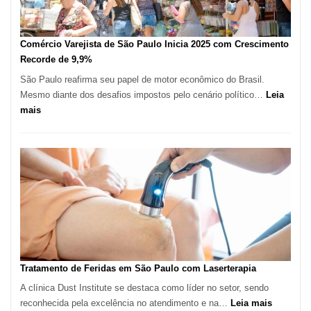
em
São
Paulo
Comércio Varejista de São Paulo Inicia 2025 com Crescimento
Recorde de 9,9%
São Paulo reafirma seu papel de motor econômico do Brasil.
Mesmo diante dos desafios impostos pelo cenário político…
Leia
:
mais
Comércio
Varejista
de
São
Paulo
Inicia
2025
com
Crescimento
Recorde
Tratamento de Feridas em São Paulo com Laserterapia
de
A clínica Dust Institute se destaca como líder no setor, sendo
9,9%
:
reconhecida pela excelência no atendimento e na…
Leia mais