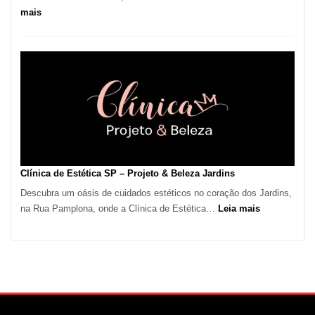
:
mais
Onda
de
Calor
em
São
Paulo
Impulsiona
Demanda
por
Serviços
Clínica de Estética SP – Projeto & Beleza Jardins
de
Descubra um oásis de cuidados estéticos no coração dos Jardins,
Refrigeração
:
na Rua Pamplona, onde a Clínica de Estética…
Leia mais
Clínica
de
Estética
SP
–
Projeto