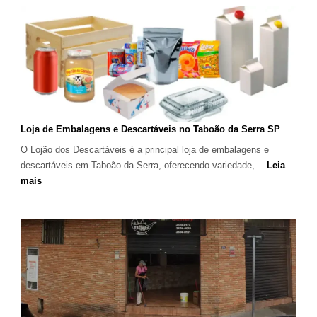
Marcas
INPI
–
São
Carlos
SP
Loja de Embalagens e Descartáveis no Taboão da Serra SP
O Lojão dos Descartáveis é a principal loja de embalagens e
descartáveis em Taboão da Serra, oferecendo variedade,…
Leia
:
mais
Loja
de
Embalagens
e
Descartáveis
no
Taboão
da