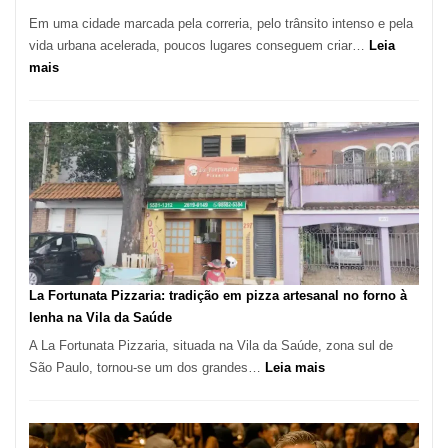
Em uma cidade marcada pela correria, pelo trânsito intenso e pela
vida urbana acelerada, poucos lugares conseguem criar…
Leia
:
mais
Pé
de
Manga
Se
Tornou
Um
dos
Restaurantes
Mais
Icônicos
La Fortunata Pizzaria: tradição em pizza artesanal no forno à
de
lenha na Vila da Saúde
Pinheiros
A La Fortunata Pizzaria, situada na Vila da Saúde, zona sul de
:
São Paulo, tornou-se um dos grandes…
Leia mais
La
Fortunata
Pizzaria: