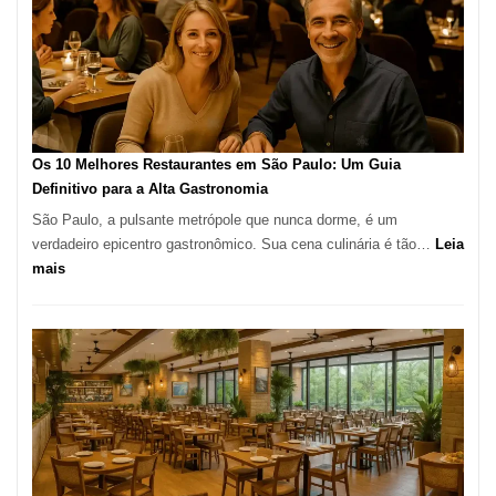
tradição
em
pizza
artesanal
no
forno
à
Os 10 Melhores Restaurantes em São Paulo: Um Guia
lenha
Definitivo para a Alta Gastronomia
na
São Paulo, a pulsante metrópole que nunca dorme, é um
Vila
verdadeiro epicentro gastronômico. Sua cena culinária é tão…
Leia
da
:
mais
Saúde
Os
10
Melhores
Restaurantes
em
São
Paulo:
Um
Guia