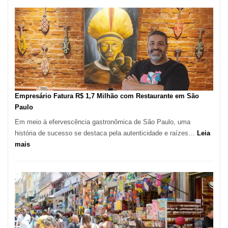
Paulo
Registra
Mais
de
513
Mil
Novas
Empresas
em
Empresário Fatura R$ 1,7 Milhão com Restaurante em São
12
Paulo
Meses,
Em meio à efervescência gastronômica de São Paulo, uma
Segundo
história de sucesso se destaca pela autenticidade e raízes…
Leia
Fundação
:
mais
Seade
Empresário
Fatura
R$
1,7
Milhão
com
Restaurante