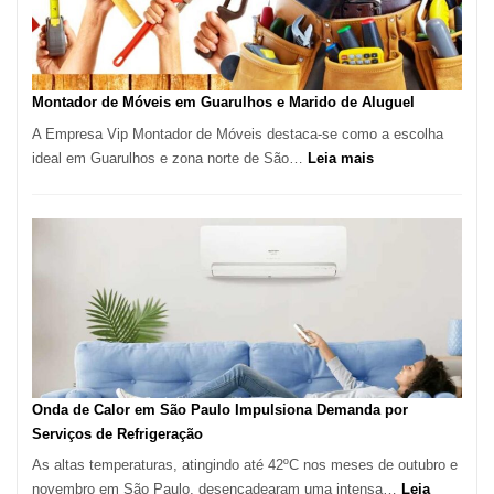
em
Destaque
em
Tatuí
Montador de Móveis em Guarulhos e Marido de Aluguel
A Empresa Vip Montador de Móveis destaca-se como a escolha
:
ideal em Guarulhos e zona norte de São…
Leia mais
Montador
de
Móveis
em
Guarulhos
e
Marido
de
Aluguel
Onda de Calor em São Paulo Impulsiona Demanda por
Serviços de Refrigeração
As altas temperaturas, atingindo até 42ºC nos meses de outubro e
novembro em São Paulo, desencadearam uma intensa…
Leia