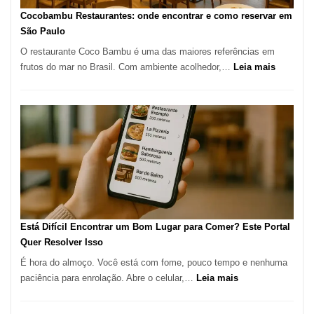
Definitivo
Cocobambu Restaurantes: onde encontrar e como reservar em
para
São Paulo
a
O restaurante Coco Bambu é uma das maiores referências em
Alta
:
frutos do mar no Brasil. Com ambiente acolhedor,…
Leia mais
Gastronomia
Cocoba
Restaura
onde
encontra
e
como
reservar
em
São
Paulo
Está Difícil Encontrar um Bom Lugar para Comer? Este Portal
Quer Resolver Isso
É hora do almoço. Você está com fome, pouco tempo e nenhuma
:
paciência para enrolação. Abre o celular,…
Leia mais
Está
Difícil