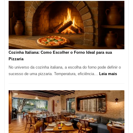
Encontrar
um
Bom
Lugar
para
Comer?
Este
Portal
Cozinha Italiana: Como Escolher o Forno Ideal para sua
Quer
Pizzaria
Resolver
No universo da cozinha italiana, a escolha do forno pode definir o
Isso
:
sucesso de uma pizzaria. Temperatura, eficiência…
Leia mais
Cozinha
Italiana:
Como
Escolher
o
Forno
Ideal
para
sua