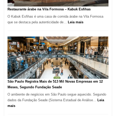
Serra
SP
Restaurante árabe na Vila Formosa – Kabuk Esfihas
O Kabuk Esfihas é uma casa de comida árabe na Vila Formosa
:
que se destaca pela autenticidade de…
Leia mais
Restaurante
árabe
na
Vila
Formosa
–
Kabuk
Esfihas
São Paulo Registra Mais de 513 Mil Novas Empresas em 12
Meses, Segundo Fundação Seade
O ambiente de negócios em São Paulo segue aquecido. Segundo
dados da Fundação Seade (Sistema Estadual de Análise…
Leia
:
mais
São