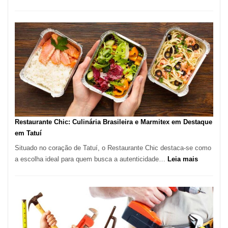
Tratamen
de
Feridas
em
São
Paulo
com
Lasertera
Restaurante Chic: Culinária Brasileira e Marmitex em Destaque
em Tatuí
Situado no coração de Tatuí, o Restaurante Chic destaca-se como
:
a escolha ideal para quem busca a autenticidade…
Leia mais
Restauran
Chic:
Culinária
Brasileira
e
Marmitex