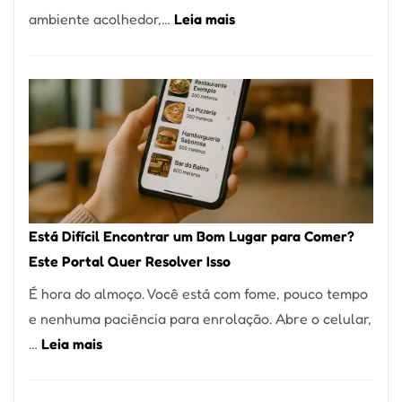
:
ambiente acolhedor,…
Leia mais
Alta
Cocobambu
Gastronomia
Restaurantes:
onde
encontrar
e
como
reservar
em
Está Difícil Encontrar um Bom Lugar para Comer?
São
Este Portal Quer Resolver Isso
Paulo
É hora do almoço. Você está com fome, pouco tempo
e nenhuma paciência para enrolação. Abre o celular,
:
…
Leia mais
Está
Difícil