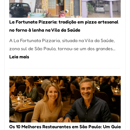
Um
dos
Restaurantes
La Fortunata Pizzaria: tradição em pizza artesanal
Mais
no forno à lenha na Vila da Saúde
Icônicos
A La Fortunata Pizzaria, situada na Vila da Saúde,
de
zona sul de São Paulo, tornou-se um dos grandes…
Pinheiros
:
Leia mais
La
Fortunata
Pizzaria:
tradição
em
pizza
artesanal
no
Os 10 Melhores Restaurantes em São Paulo: Um Guia
forno