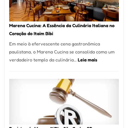
Forno
Ideal
para
Marena Cucina: A Essência da Culinária Italiana no
sua
Coração do Itaim Bibi
Pizzaria
Em meio à efervescente cena gastronômica
paulistana, o Marena Cucina se consolida como um
:
verdadeiro templo da culinária…
Leia mais
Marena
Cucina:
A
Essência
da
Culinária
Italiana
no