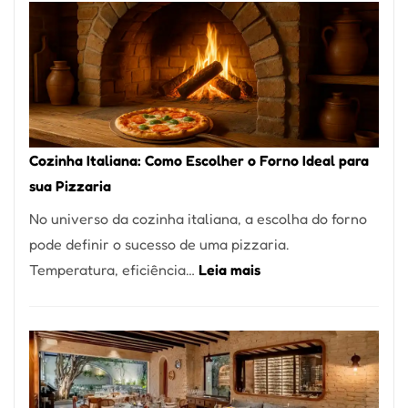
Encontrar
um
Bom
Lugar
para
Comer?
Cozinha Italiana: Como Escolher o Forno Ideal para
Este
sua Pizzaria
Portal
No universo da cozinha italiana, a escolha do forno
Quer
pode definir o sucesso de uma pizzaria.
Resolver
:
Temperatura, eficiência…
Leia mais
Isso
Cozinha
Italiana:
Como
Escolher
o