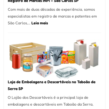
Registro de Marcas INPI – São Carlos SP
Coração
Com mais de duas décadas de experiência, somos
do
especialistas em registro de marcas e patentes em
Itaim
:
São Carlos,…
Leia mais
Bibi
Registro
de
Marcas
INPI
–
São
Carlos
SP
Loja de Embalagens e Descartáveis no Taboão da
Serra SP
O Lojão dos Descartáveis é a principal loja de
embalagens e descartáveis em Taboão da Serra,