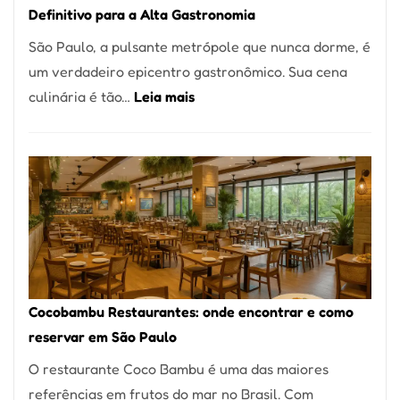
Definitivo para a Alta Gastronomia
à
São Paulo, a pulsante metrópole que nunca dorme, é
lenha
um verdadeiro epicentro gastronômico. Sua cena
na
:
culinária é tão…
Leia mais
Vila
Os
da
10
Saúde
Melhores
Restaurantes
em
São
Paulo:
Um
Cocobambu Restaurantes: onde encontrar e como
Guia
reservar em São Paulo
Definitivo
O restaurante Coco Bambu é uma das maiores
para
referências em frutos do mar no Brasil. Com
a