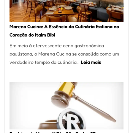
Forno
Ideal
para
Marena Cucina: A Essência da Culinária Italiana no
sua
Coração do Itaim Bibi
Pizzaria
Em meio à efervescente cena gastronômica
paulistana, o Marena Cucina se consolida como um
:
verdadeiro templo da culinária…
Leia mais
Marena
Cucina:
A
Essência
da
Culinária
Italiana
no