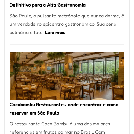
Definitivo para a Alta Gastronomia
à
São Paulo, a pulsante metrópole que nunca dorme, é
lenha
um verdadeiro epicentro gastronômico. Sua cena
na
:
culinária é tão…
Leia mais
Vila
Os
da
10
Saúde
Melhores
Restaurantes
em
São
Paulo:
Um
Cocobambu Restaurantes: onde encontrar e como
Guia
reservar em São Paulo
Definitivo
O restaurante Coco Bambu é uma das maiores
para
referências em frutos do mar no Brasil. Com
a