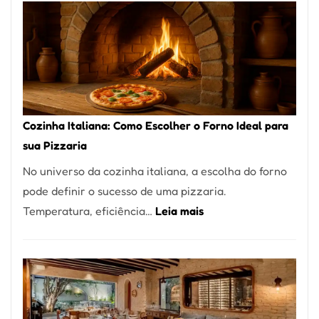
Encontrar
um
Bom
Lugar
para
Comer?
Cozinha Italiana: Como Escolher o Forno Ideal para
Este
sua Pizzaria
Portal
No universo da cozinha italiana, a escolha do forno
Quer
pode definir o sucesso de uma pizzaria.
Resolver
:
Temperatura, eficiência…
Leia mais
Isso
Cozinha
Italiana:
Como
Escolher
o