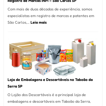
Registro de Marcas INPI – São Carlos SP
Coração
Com mais de duas décadas de experiência, somos
do
especialistas em registro de marcas e patentes em
Itaim
:
São Carlos,…
Leia mais
Bibi
Registro
de
Marcas
INPI
–
São
Carlos
SP
Loja de Embalagens e Descartáveis no Taboão da
Serra SP
O Lojão dos Descartáveis é a principal loja de
embalagens e descartáveis em Taboão da Serra,