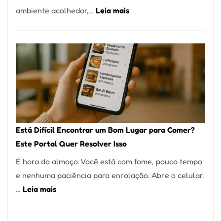
:
ambiente acolhedor,…
Leia mais
Alta
Cocobambu
Gastronomia
Restaurantes:
onde
encontrar
e
como
reservar
em
Está Difícil Encontrar um Bom Lugar para Comer?
São
Este Portal Quer Resolver Isso
Paulo
É hora do almoço. Você está com fome, pouco tempo
e nenhuma paciência para enrolação. Abre o celular,
:
…
Leia mais
Está
Difícil