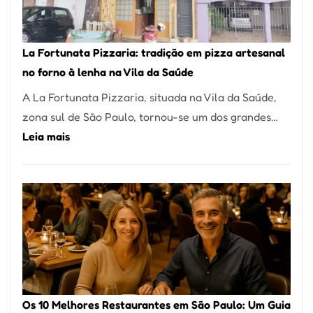
Um
dos
Restaurantes
La Fortunata Pizzaria: tradição em pizza artesanal
Mais
no forno à lenha na Vila da Saúde
Icônicos
A La Fortunata Pizzaria, situada na Vila da Saúde,
de
zona sul de São Paulo, tornou-se um dos grandes…
Pinheiros
:
Leia mais
La
Fortunata
Pizzaria:
tradição
em
pizza
artesanal
no
Os 10 Melhores Restaurantes em São Paulo: Um Guia
forno