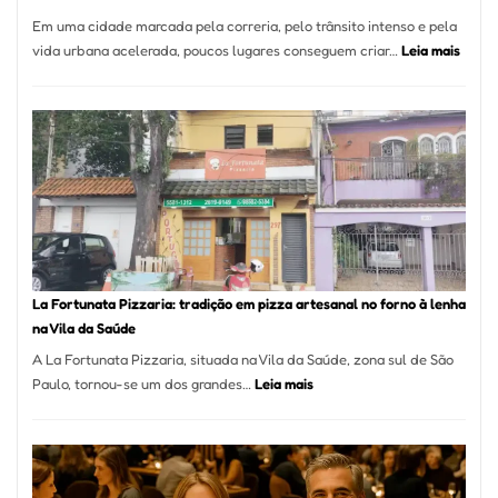
Em uma cidade marcada pela correria, pelo trânsito intenso e pela
:
vida urbana acelerada, poucos lugares conseguem criar…
Leia mais
Pé
de
Mang
Se
Torno
Um
dos
Resta
Mais
Icôni
La Fortunata Pizzaria: tradição em pizza artesanal no forno à lenha
de
na Vila da Saúde
Pinhe
A La Fortunata Pizzaria, situada na Vila da Saúde, zona sul de São
:
Paulo, tornou-se um dos grandes…
Leia mais
La
Fortunata
Pizzaria:
tradição