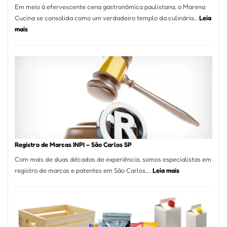
Em meio à efervescente cena gastronômica paulistana, o Marena
Cucina se consolida como um verdadeiro templo da culinária…
Leia
:
mais
Marena
Cucina:
A
Essência
da
Culinária
Italiana
no
Coração
do
Registro de Marcas INPI – São Carlos SP
Itaim
Com mais de duas décadas de experiência, somos especialistas em
Bibi
:
registro de marcas e patentes em São Carlos,…
Leia mais
Registro
de
Marcas
INPI
–