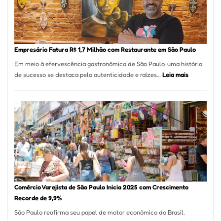
513
Mil
Nova
Empr
em
Empresário Fatura R$ 1,7 Milhão com Restaurante em São Paulo
12
Em meio à efervescência gastronômica de São Paulo, uma história
Mese
:
de sucesso se destaca pela autenticidade e raízes…
Leia mais
Segu
Empresário
Fund
Fatura
Sead
R$
1,7
Milhão
com
Restaurant
em
São
Paulo
Comércio Varejista de São Paulo Inicia 2025 com Crescimento
Recorde de 9,9%
São Paulo reafirma seu papel de motor econômico do Brasil.