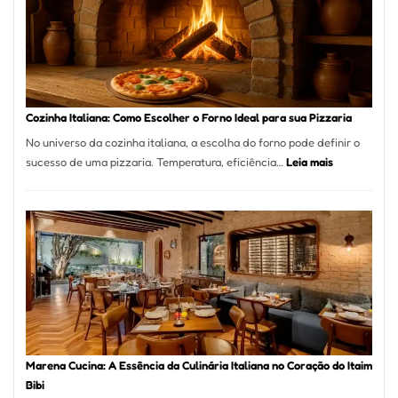
Bom
Lugar
para
Comer?
Este
Portal
Cozinha Italiana: Como Escolher o Forno Ideal para sua Pizzaria
Quer
No universo da cozinha italiana, a escolha do forno pode definir o
Resolver
:
sucesso de uma pizzaria. Temperatura, eficiência…
Leia mais
Isso
Cozinha
Italiana:
Como
Escolher
o
Forno
Ideal
para
sua
Pizzaria
Marena Cucina: A Essência da Culinária Italiana no Coração do Itaim
Bibi