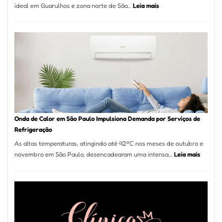
:
ideal em Guarulhos e zona norte de São…
Leia mais
Montador
de
Móveis
em
Guarulhos
e
Marido
de
Aluguel
Onda de Calor em São Paulo Impulsiona Demanda por Serviços de
Refrigeração
As altas temperaturas, atingindo até 42ºC nos meses de outubro e
:
novembro em São Paulo, desencadearam uma intensa…
Leia mais
Onda
de
Calor
em
São
Paulo