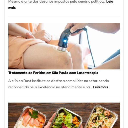
Mesmo diante dos desafios impostos pelo cenário político…
Leia
:
mais
Comércio
Varejista
de
São
Paulo
Inicia
2025
com
Crescimento
Recorde
Tratamento de Feridas em São Paulo com Laserterapia
de
A clínica Dust Institute se destaca como líder no setor, sendo
9,9%
:
reconhecida pela excelência no atendimento e na…
Leia mais
Tratamento
de
Feridas
em
São
Paulo