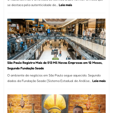
:
se destaca pela autenticidade de…
Leia mais
Restaurante
árabe
na
Vila
Formosa
–
Kabuk
Esfihas
São Paulo Registra Mais de 513 Mil Novas Empresas em 12 Meses,
Segundo Fundação Seade
O ambiente de negócios em São Paulo segue aquecido. Segundo
:
dados da Fundação Seade (Sistema Estadual de Análise…
Leia mais
São
Paul
Regi
Mais
de