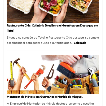
com
Laserterapi
Restaurante Chic: Culinária Brasileira e Marmitex em Destaque em
Tatuí
Situado no coração de Tatuí, o Restaurante Chic destaca-se como a
:
escolha ideal para quem busca a autenticidade…
Leia mais
Restaurante
Chic:
Culinária
Brasileira
e
Marmitex
em
Destaque
em
Tatuí
Montador de Móveis em Guarulhos e Marido de Aluguel
A Empresa Vip Montador de Móveis destaca-se como a escolha