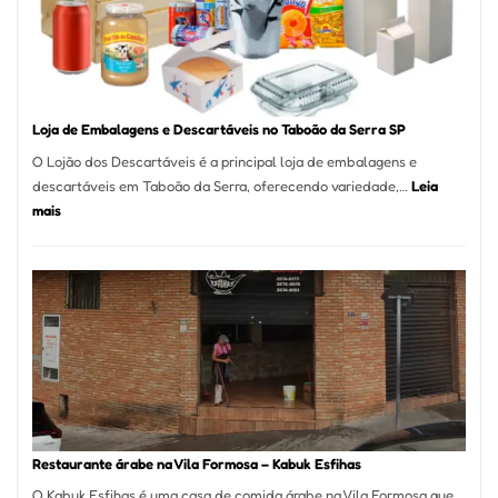
São
Carlos
SP
Loja de Embalagens e Descartáveis no Taboão da Serra SP
O Lojão dos Descartáveis é a principal loja de embalagens e
descartáveis em Taboão da Serra, oferecendo variedade,…
Leia
:
mais
Loja
de
Embalagens
e
Descartáveis
no
Taboão
da
Serra
SP
Restaurante árabe na Vila Formosa – Kabuk Esfihas
O Kabuk Esfihas é uma casa de comida árabe na Vila Formosa que