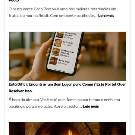
Paulo
a
O restaurante Coco Bambu é uma das maiores referências em
Alta
:
frutos do mar no Brasil. Com ambiente acolhedor,…
Leia mais
Gastronomia
Cocobambu
Restaurante
onde
encontrar
e
como
reservar
em
São
Paulo
Está Difícil Encontrar um Bom Lugar para Comer? Este Portal Quer
Resolver Isso
É hora do almoço. Você está com fome, pouco tempo e nenhuma
:
paciência para enrolação. Abre o celular,…
Leia mais
Está
Difícil
Encontrar
um