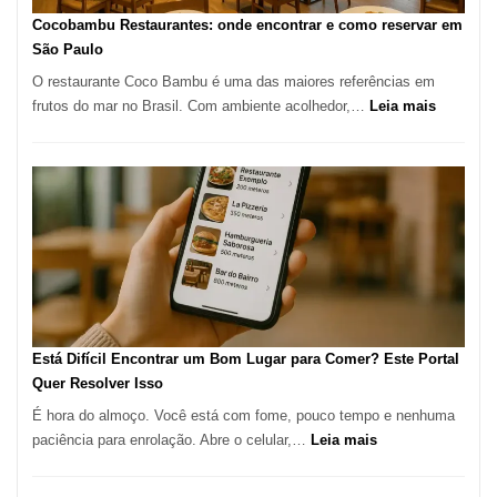
Definitivo
Cocobambu Restaurantes: onde encontrar e como reservar em
para
São Paulo
a
O restaurante Coco Bambu é uma das maiores referências em
Alta
:
frutos do mar no Brasil. Com ambiente acolhedor,…
Leia mais
Gastronomia
Cocoba
Restaura
onde
encontra
e
como
reservar
em
São
Paulo
Está Difícil Encontrar um Bom Lugar para Comer? Este Portal
Quer Resolver Isso
É hora do almoço. Você está com fome, pouco tempo e nenhuma
:
paciência para enrolação. Abre o celular,…
Leia mais
Está
Difícil