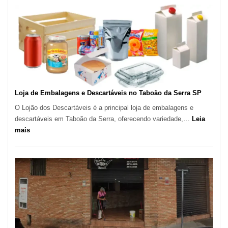
Marcas
INPI
–
São
Carlos
SP
Loja de Embalagens e Descartáveis no Taboão da Serra SP
O Lojão dos Descartáveis é a principal loja de embalagens e
descartáveis em Taboão da Serra, oferecendo variedade,…
Leia
:
mais
Loja
de
Embalagens
e
Descartáveis
no
Taboão
da