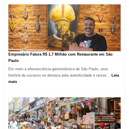
Paulo
Registra
Mais
de
513
Mil
Novas
Empresas
em
Empresário Fatura R$ 1,7 Milhão com Restaurante em São
12
Paulo
Meses,
Em meio à efervescência gastronômica de São Paulo, uma
Segundo
história de sucesso se destaca pela autenticidade e raízes…
Leia
Fundação
:
mais
Seade
Empresário
Fatura
R$
1,7
Milhão
com
Restaurante