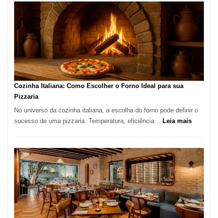
Encontrar
um
Bom
Lugar
para
Comer?
Este
Portal
Cozinha Italiana: Como Escolher o Forno Ideal para sua
Quer
Pizzaria
Resolver
No universo da cozinha italiana, a escolha do forno pode definir o
Isso
:
sucesso de uma pizzaria. Temperatura, eficiência…
Leia mais
Cozinha
Italiana:
Como
Escolher
o
Forno
Ideal
para
sua