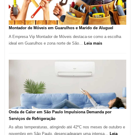
em
Destaque
em
Tatuí
Montador de Móveis em Guarulhos e Marido de Aluguel
A Empresa Vip Montador de Móveis destaca-se como a escolha
:
ideal em Guarulhos e zona norte de São…
Leia mais
Montador
de
Móveis
em
Guarulhos
e
Marido
de
Aluguel
Onda de Calor em São Paulo Impulsiona Demanda por
Serviços de Refrigeração
As altas temperaturas, atingindo até 42ºC nos meses de outubro e
novembro em São Paulo, desencadearam uma intensa…
Leia