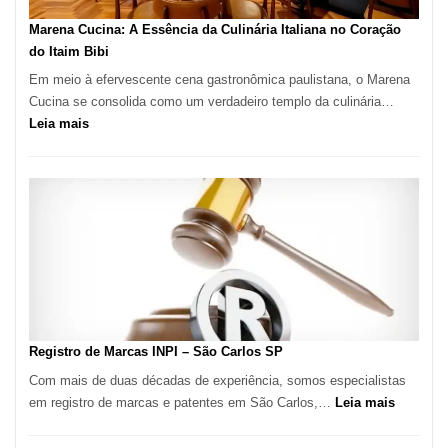
Pizzaria
Marena Cucina: A Essência da Culinária Italiana no Coração
do Itaim Bibi
Em meio à efervescente cena gastronômica paulistana, o Marena
Cucina se consolida como um verdadeiro templo da culinária…
:
Leia mais
Marena
Cucina:
A
Essência
da
Culinária
Italiana
no
Coração
do
Registro de Marcas INPI – São Carlos SP
Itaim
Com mais de duas décadas de experiência, somos especialistas
Bibi
:
em registro de marcas e patentes em São Carlos,…
Leia mais
Registro
de