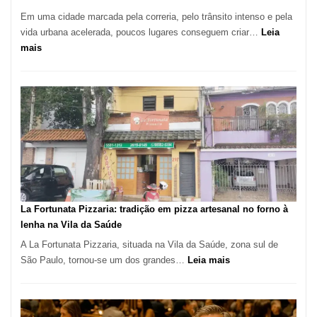
Em uma cidade marcada pela correria, pelo trânsito intenso e pela
vida urbana acelerada, poucos lugares conseguem criar…
Leia
:
mais
Pé
de
Manga
Se
Tornou
Um
dos
Restaurantes
Mais
Icônicos
La Fortunata Pizzaria: tradição em pizza artesanal no forno à
de
lenha na Vila da Saúde
Pinheiros
A La Fortunata Pizzaria, situada na Vila da Saúde, zona sul de
:
São Paulo, tornou-se um dos grandes…
Leia mais
La
Fortunata
Pizzaria: