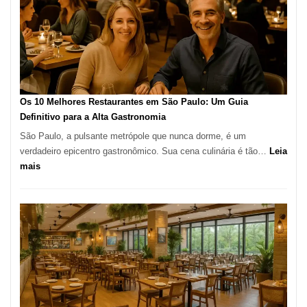
tradição
em
pizza
artesanal
no
forno
à
Os 10 Melhores Restaurantes em São Paulo: Um Guia
lenha
Definitivo para a Alta Gastronomia
na
São Paulo, a pulsante metrópole que nunca dorme, é um
Vila
verdadeiro epicentro gastronômico. Sua cena culinária é tão…
Leia
da
:
mais
Saúde
Os
10
Melhores
Restaurantes
em
São
Paulo:
Um
Guia