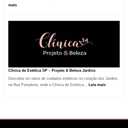
:
mais
Onda
de
Calor
em
São
Paulo
Impulsiona
Demanda
por
Serviços
Clínica de Estética SP – Projeto & Beleza Jardins
de
Descubra um oásis de cuidados estéticos no coração dos Jardins,
Refrigeração
:
na Rua Pamplona, onde a Clínica de Estética…
Leia mais
Clínica
de
Estética
SP
–
Projeto