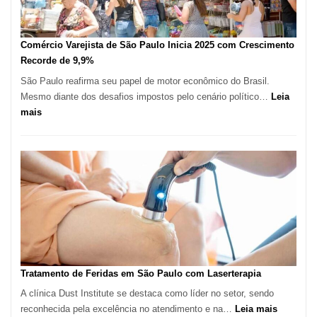
em
São
Paulo
Comércio Varejista de São Paulo Inicia 2025 com Crescimento
Recorde de 9,9%
São Paulo reafirma seu papel de motor econômico do Brasil.
Mesmo diante dos desafios impostos pelo cenário político…
Leia
:
mais
Comércio
Varejista
de
São
Paulo
Inicia
2025
com
Crescimento
Recorde
Tratamento de Feridas em São Paulo com Laserterapia
de
A clínica Dust Institute se destaca como líder no setor, sendo
9,9%
:
reconhecida pela excelência no atendimento e na…
Leia mais