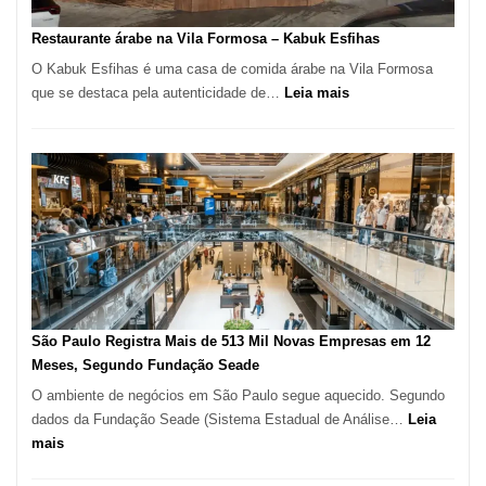
Serra
SP
Restaurante árabe na Vila Formosa – Kabuk Esfihas
O Kabuk Esfihas é uma casa de comida árabe na Vila Formosa
:
que se destaca pela autenticidade de…
Leia mais
Restaurante
árabe
na
Vila
Formosa
–
Kabuk
Esfihas
São Paulo Registra Mais de 513 Mil Novas Empresas em 12
Meses, Segundo Fundação Seade
O ambiente de negócios em São Paulo segue aquecido. Segundo
dados da Fundação Seade (Sistema Estadual de Análise…
Leia
:
mais
São