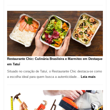
Tratamen
de
Feridas
em
São
Paulo
com
Lasertera
Restaurante Chic: Culinária Brasileira e Marmitex em Destaque
em Tatuí
Situado no coração de Tatuí, o Restaurante Chic destaca-se como
:
a escolha ideal para quem busca a autenticidade…
Leia mais
Restauran
Chic:
Culinária
Brasileira
e
Marmitex