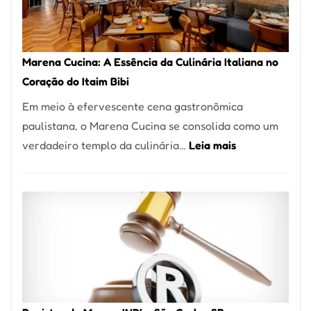
Forno
Ideal
para
Marena Cucina: A Essência da Culinária Italiana no
sua
Coração do Itaim Bibi
Pizzaria
Em meio à efervescente cena gastronômica
paulistana, o Marena Cucina se consolida como um
:
verdadeiro templo da culinária…
Leia mais
Marena
Cucina:
A
Essência
da
Culinária
Italiana
no