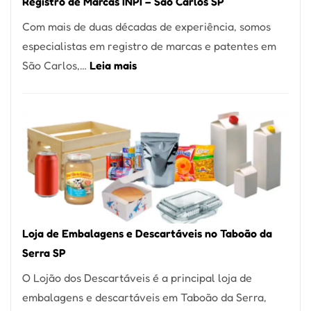
Registro de Marcas INPI – São Carlos SP
Coração
Com mais de duas décadas de experiência, somos
do
especialistas em registro de marcas e patentes em
Itaim
:
São Carlos,…
Leia mais
Bibi
Registro
de
Marcas
INPI
–
São
Carlos
SP
Loja de Embalagens e Descartáveis no Taboão da
Serra SP
O Lojão dos Descartáveis é a principal loja de
embalagens e descartáveis em Taboão da Serra,