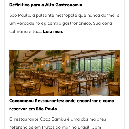
Definitivo para a Alta Gastronomia
à
São Paulo, a pulsante metrópole que nunca dorme, é
lenha
um verdadeiro epicentro gastronômico. Sua cena
na
:
culinária é tão…
Leia mais
Vila
Os
da
10
Saúde
Melhores
Restaurantes
em
São
Paulo:
Um
Cocobambu Restaurantes: onde encontrar e como
Guia
reservar em São Paulo
Definitivo
O restaurante Coco Bambu é uma das maiores
para
referências em frutos do mar no Brasil. Com
a