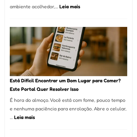
:
ambiente acolhedor,…
Leia mais
Alta
Cocobambu
Gastronomia
Restaurantes:
onde
encontrar
e
como
reservar
em
Está Difícil Encontrar um Bom Lugar para Comer?
São
Este Portal Quer Resolver Isso
Paulo
É hora do almoço. Você está com fome, pouco tempo
e nenhuma paciência para enrolação. Abre o celular,
:
…
Leia mais
Está
Difícil