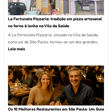
Um
dos
Restaurantes
La Fortunata Pizzaria: tradição em pizza artesanal
Mais
no forno à lenha na Vila da Saúde
Icônicos
A La Fortunata Pizzaria, situada na Vila da Saúde,
de
zona sul de São Paulo, tornou-se um dos grandes…
Pinheiros
:
Leia mais
La
Fortunata
Pizzaria:
tradição
em
pizza
artesanal
no
Os 10 Melhores Restaurantes em São Paulo: Um Guia
forno