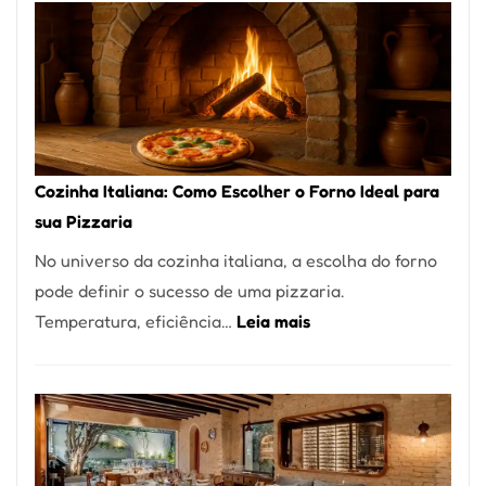
Encontrar
um
Bom
Lugar
para
Comer?
Cozinha Italiana: Como Escolher o Forno Ideal para
Este
sua Pizzaria
Portal
No universo da cozinha italiana, a escolha do forno
Quer
pode definir o sucesso de uma pizzaria.
Resolver
:
Temperatura, eficiência…
Leia mais
Isso
Cozinha
Italiana:
Como
Escolher
o