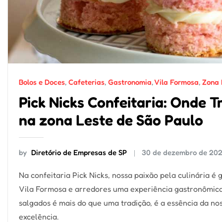
Bolos e Doces
,
Cafeterias
,
Gastronomia
,
Vila Formosa
,
Zona 
Pick Nicks Confeitaria: Onde 
na zona Leste de São Paulo
by
Diretório de Empresas de SP
30 de dezembro de 20
Na confeitaria Pick Nicks, nossa paixão pela culinária 
Vila Formosa e arredores uma experiência gastronômica 
salgados é mais do que uma tradição, é a essência da no
excelência.