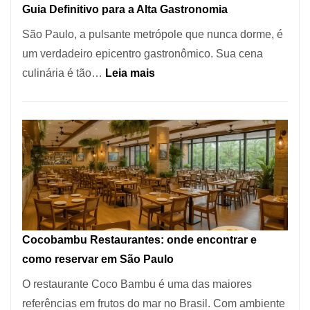
Guia Definitivo para a Alta Gastronomia
à
São Paulo, a pulsante metrópole que nunca dorme, é
lenha
um verdadeiro epicentro gastronômico. Sua cena
na
:
culinária é tão…
Leia mais
Vila
Os
da
10
Saúde
Melhores
Restaurantes
em
São
Paulo:
Um
Cocobambu Restaurantes: onde encontrar e
Guia
como reservar em São Paulo
Definitivo
O restaurante Coco Bambu é uma das maiores
para
referências em frutos do mar no Brasil. Com ambiente
a