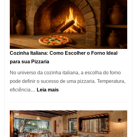
Encontrar
um
Bom
Lugar
para
Comer?
Cozinha Italiana: Como Escolher o Forno Ideal
Este
para sua Pizzaria
Portal
No universo da cozinha italiana, a escolha do forno
Quer
pode definir o sucesso de uma pizzaria. Temperatura,
Resolver
:
eficiência…
Leia mais
Isso
Cozinha
Italiana:
Como
Escolher
o