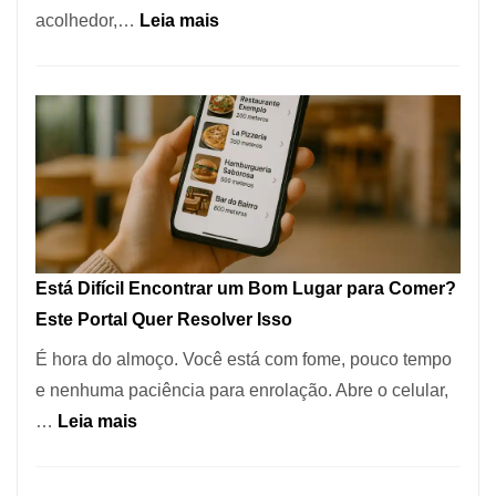
:
acolhedor,…
Leia mais
Alta
Cocobambu
Gastronomia
Restaurantes:
onde
encontrar
e
como
reservar
em
Está Difícil Encontrar um Bom Lugar para Comer?
São
Este Portal Quer Resolver Isso
Paulo
É hora do almoço. Você está com fome, pouco tempo
e nenhuma paciência para enrolação. Abre o celular,
:
…
Leia mais
Está
Difícil