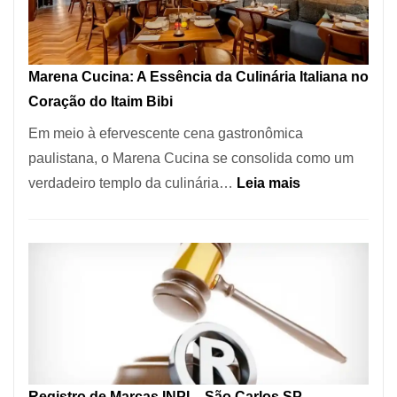
Forno
Ideal
para
Marena Cucina: A Essência da Culinária Italiana no
sua
Coração do Itaim Bibi
Pizzaria
Em meio à efervescente cena gastronômica
paulistana, o Marena Cucina se consolida como um
:
verdadeiro templo da culinária…
Leia mais
Marena
Cucina:
A
Essência
da
Culinária
Italiana
no
Registro de Marcas INPI – São Carlos SP