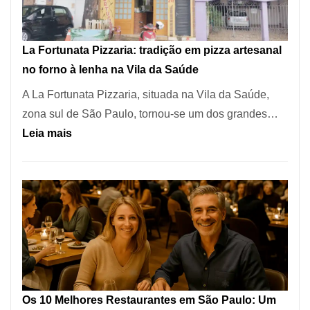
dos
Restaurantes
La Fortunata Pizzaria: tradição em pizza artesanal
Mais
no forno à lenha na Vila da Saúde
Icônicos
A La Fortunata Pizzaria, situada na Vila da Saúde,
de
zona sul de São Paulo, tornou-se um dos grandes…
Pinheiros
:
Leia mais
La
Fortunata
Pizzaria:
tradição
em
pizza
artesanal
no
Os 10 Melhores Restaurantes em São Paulo: Um
forno