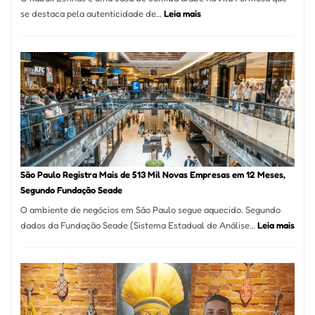
:
se destaca pela autenticidade de…
Leia mais
Restaurante
árabe
na
Vila
Formosa
–
Kabuk
Esfihas
São Paulo Registra Mais de 513 Mil Novas Empresas em 12 Meses,
Segundo Fundação Seade
O ambiente de negócios em São Paulo segue aquecido. Segundo
:
dados da Fundação Seade (Sistema Estadual de Análise…
Leia mais
São
Paul
Regi
Mais
de