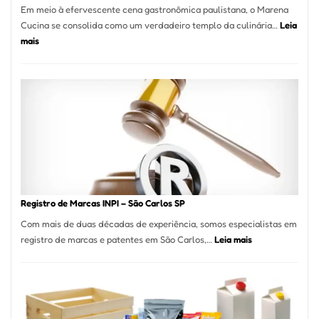
Em meio à efervescente cena gastronômica paulistana, o Marena
Cucina se consolida como um verdadeiro templo da culinária…
Leia
:
mais
Marena
Cucina:
A
Essência
da
Culinária
Italiana
no
Coração
do
Registro de Marcas INPI – São Carlos SP
Itaim
Com mais de duas décadas de experiência, somos especialistas em
Bibi
:
registro de marcas e patentes em São Carlos,…
Leia mais
Registro
de
Marcas
INPI
–