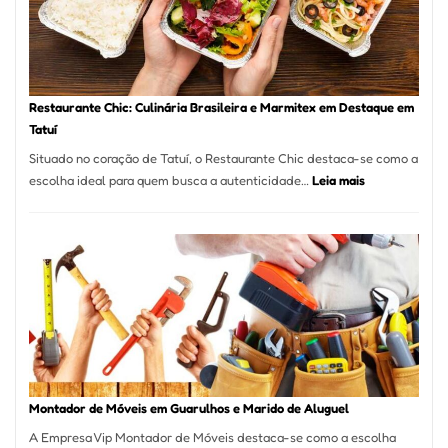
com
Laserterapi
Restaurante Chic: Culinária Brasileira e Marmitex em Destaque em
Tatuí
Situado no coração de Tatuí, o Restaurante Chic destaca-se como a
:
escolha ideal para quem busca a autenticidade…
Leia mais
Restaurante
Chic:
Culinária
Brasileira
e
Marmitex
em
Destaque
em
Tatuí
Montador de Móveis em Guarulhos e Marido de Aluguel
A Empresa Vip Montador de Móveis destaca-se como a escolha