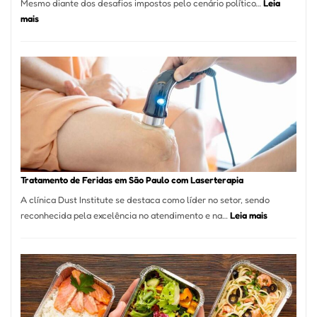
Mesmo diante dos desafios impostos pelo cenário político…
Leia
:
mais
Comércio
Varejista
de
São
Paulo
Inicia
2025
com
Crescimento
Recorde
Tratamento de Feridas em São Paulo com Laserterapia
de
A clínica Dust Institute se destaca como líder no setor, sendo
9,9%
:
reconhecida pela excelência no atendimento e na…
Leia mais
Tratamento
de
Feridas
em
São
Paulo