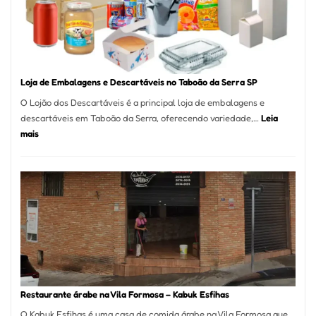
São
Carlos
SP
Loja de Embalagens e Descartáveis no Taboão da Serra SP
O Lojão dos Descartáveis é a principal loja de embalagens e
descartáveis em Taboão da Serra, oferecendo variedade,…
Leia
:
mais
Loja
de
Embalagens
e
Descartáveis
no
Taboão
da
Serra
SP
Restaurante árabe na Vila Formosa – Kabuk Esfihas
O Kabuk Esfihas é uma casa de comida árabe na Vila Formosa que