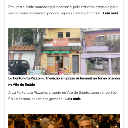
Em uma cidade marcada pela correria, pelo trânsito intenso e pela
:
vida urbana acelerada, poucos lugares conseguem criar…
Leia mais
Pé
de
Mang
Se
Torno
Um
dos
Resta
Mais
Icôni
La Fortunata Pizzaria: tradição em pizza artesanal no forno à lenha
de
na Vila da Saúde
Pinhe
A La Fortunata Pizzaria, situada na Vila da Saúde, zona sul de São
:
Paulo, tornou-se um dos grandes…
Leia mais
La
Fortunata
Pizzaria:
tradição