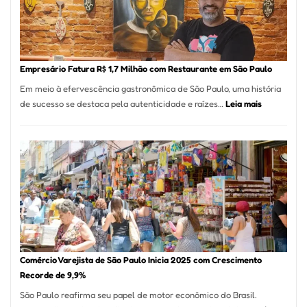
513
Mil
Nova
Empr
em
Empresário Fatura R$ 1,7 Milhão com Restaurante em São Paulo
12
Em meio à efervescência gastronômica de São Paulo, uma história
Mese
:
de sucesso se destaca pela autenticidade e raízes…
Leia mais
Segu
Empresário
Fund
Fatura
Sead
R$
1,7
Milhão
com
Restaurant
em
São
Paulo
Comércio Varejista de São Paulo Inicia 2025 com Crescimento
Recorde de 9,9%
São Paulo reafirma seu papel de motor econômico do Brasil.