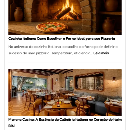
Bom
Lugar
para
Comer?
Este
Portal
Cozinha Italiana: Como Escolher o Forno Ideal para sua Pizzaria
Quer
No universo da cozinha italiana, a escolha do forno pode definir o
Resolver
:
sucesso de uma pizzaria. Temperatura, eficiência…
Leia mais
Isso
Cozinha
Italiana:
Como
Escolher
o
Forno
Ideal
para
sua
Pizzaria
Marena Cucina: A Essência da Culinária Italiana no Coração do Itaim
Bibi