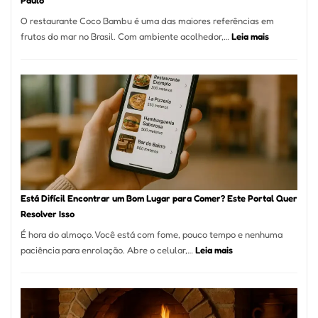
Paulo
a
O restaurante Coco Bambu é uma das maiores referências em
Alta
:
frutos do mar no Brasil. Com ambiente acolhedor,…
Leia mais
Gastronomia
Cocobambu
Restaurante
onde
encontrar
e
como
reservar
em
São
Paulo
Está Difícil Encontrar um Bom Lugar para Comer? Este Portal Quer
Resolver Isso
É hora do almoço. Você está com fome, pouco tempo e nenhuma
:
paciência para enrolação. Abre o celular,…
Leia mais
Está
Difícil
Encontrar
um