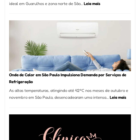
:
ideal em Guarulhos e zona norte de São…
Leia mais
Montador
de
Móveis
em
Guarulhos
e
Marido
de
Aluguel
Onda de Calor em São Paulo Impulsiona Demanda por Serviços de
Refrigeração
As altas temperaturas, atingindo até 42ºC nos meses de outubro e
:
novembro em São Paulo, desencadearam uma intensa…
Leia mais
Onda
de
Calor
em
São
Paulo