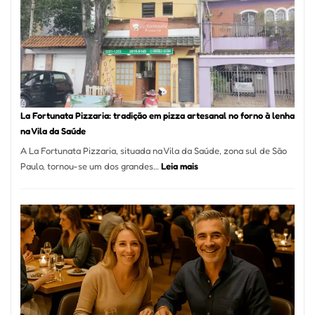
Mang
Se
Torno
Um
dos
Resta
Mais
Icôni
La Fortunata Pizzaria: tradição em pizza artesanal no forno à lenha
de
na Vila da Saúde
Pinhe
A La Fortunata Pizzaria, situada na Vila da Saúde, zona sul de São
:
Paulo, tornou-se um dos grandes…
Leia mais
La
Fortunata
Pizzaria:
tradição
em
pizza
artesanal
no
forno