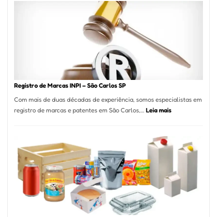
A
Essência
da
Culinária
Italiana
no
Coração
do
Registro de Marcas INPI – São Carlos SP
Itaim
Com mais de duas décadas de experiência, somos especialistas em
Bibi
:
registro de marcas e patentes em São Carlos,…
Leia mais
Registro
de
Marcas
INPI
–
São
Carlos
SP