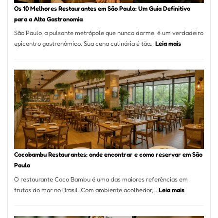
à
Os 10 Melhores Restaurantes em São Paulo: Um Guia Definitivo
lenha
para a Alta Gastronomia
na
São Paulo, a pulsante metrópole que nunca dorme, é um verdadeiro
Vila
:
epicentro gastronômico. Sua cena culinária é tão…
Leia mais
da
Os
Saúde
10
Melhores
Restaurante
em
São
Paulo:
Um
Guia
Definitivo
Cocobambu Restaurantes: onde encontrar e como reservar em São
para
Paulo
a
O restaurante Coco Bambu é uma das maiores referências em
Alta
:
frutos do mar no Brasil. Com ambiente acolhedor,…
Leia mais
Gastronomia
Cocobambu
Restaurante