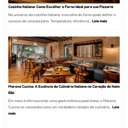
Portal
Cozinha Italiana: Como Escolher o Forno Ideal para sua Pizzaria
Quer
No universo da cozinha italiana, a escolha do forno pode definir o
Resolver
:
sucesso de uma pizzaria. Temperatura, eficiência…
Leia mais
Isso
Cozinha
Italiana:
Como
Escolher
o
Forno
Ideal
para
sua
Pizzaria
Marena Cucina: A Essência da Culinária Italiana no Coração do Itaim
Bibi
Em meio à efervescente cena gastronômica paulistana, o Marena
Cucina se consolida como um verdadeiro templo da culinária…
Leia
:
mais
Marena
Cucina: