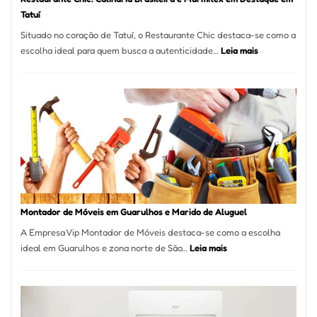
Tatuí
Situado no coração de Tatuí, o Restaurante Chic destaca-se como a
:
escolha ideal para quem busca a autenticidade…
Leia mais
Restaurante
Chic:
Culinária
Brasileira
e
Marmitex
em
Destaque
em
Tatuí
Montador de Móveis em Guarulhos e Marido de Aluguel
A Empresa Vip Montador de Móveis destaca-se como a escolha
:
ideal em Guarulhos e zona norte de São…
Leia mais
Montador
de
Móveis
em