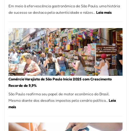
12
Em meio à efervescência gastronômica de São Paulo, uma história
Mese
:
de sucesso se destaca pela autenticidade e raízes…
Leia mais
Segu
Empresário
Fund
Fatura
Sead
R$
1,7
Milhão
com
Restaurant
em
São
Paulo
Comércio Varejista de São Paulo Inicia 2025 com Crescimento
Recorde de 9,9%
São Paulo reafirma seu papel de motor econômico do Brasil.
Mesmo diante dos desafios impostos pelo cenário político…
Leia
:
mais
Comércio
Varejista
de