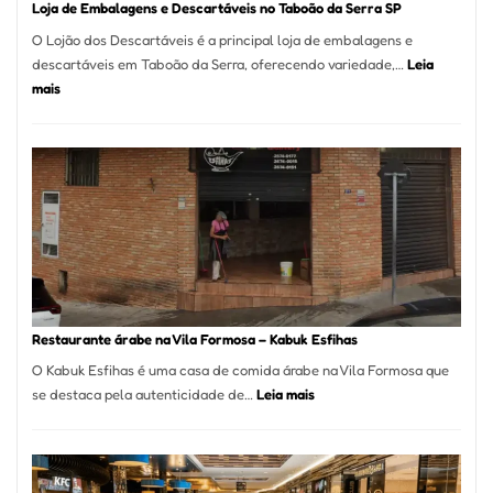
Loja de Embalagens e Descartáveis no Taboão da Serra SP
O Lojão dos Descartáveis é a principal loja de embalagens e
descartáveis em Taboão da Serra, oferecendo variedade,…
Leia
:
mais
Loja
de
Embalagens
e
Descartáveis
no
Taboão
da
Serra
SP
Restaurante árabe na Vila Formosa – Kabuk Esfihas
O Kabuk Esfihas é uma casa de comida árabe na Vila Formosa que
:
se destaca pela autenticidade de…
Leia mais
Restaurante
árabe
na
Vila