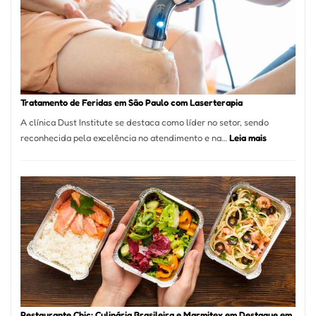
São
Paulo
Inicia
2025
com
Crescimento
Recorde
Tratamento de Feridas em São Paulo com Laserterapia
de
A clínica Dust Institute se destaca como líder no setor, sendo
9,9%
:
reconhecida pela excelência no atendimento e na…
Leia mais
Tratamento
de
Feridas
em
São
Paulo
com
Laserterapi
Restaurante Chic: Culinária Brasileira e Marmitex em Destaque em