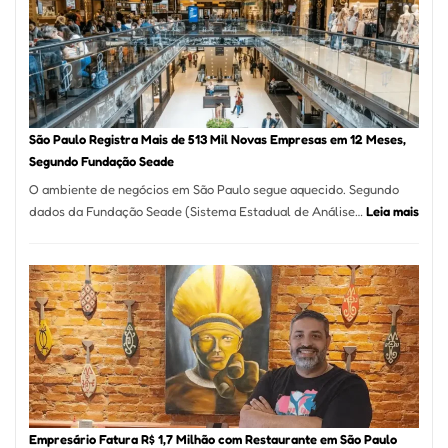
Formosa
–
Kabuk
Esfihas
São Paulo Registra Mais de 513 Mil Novas Empresas em 12 Meses,
Segundo Fundação Seade
O ambiente de negócios em São Paulo segue aquecido. Segundo
:
dados da Fundação Seade (Sistema Estadual de Análise…
Leia mais
São
Paul
Regi
Mais
de
513
Mil
Nova
Empr
em
Empresário Fatura R$ 1,7 Milhão com Restaurante em São Paulo