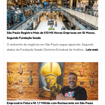
Formosa
–
Kabuk
Esfihas
São Paulo Registra Mais de 513 Mil Novas Empresas em 12 Meses,
Segundo Fundação Seade
O ambiente de negócios em São Paulo segue aquecido. Segundo
:
dados da Fundação Seade (Sistema Estadual de Análise…
Leia mais
São
Paul
Regi
Mais
de
513
Mil
Nova
Empr
em
Empresário Fatura R$ 1,7 Milhão com Restaurante em São Paulo