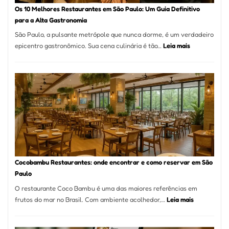
à
Os 10 Melhores Restaurantes em São Paulo: Um Guia Definitivo
lenha
para a Alta Gastronomia
na
São Paulo, a pulsante metrópole que nunca dorme, é um verdadeiro
Vila
:
epicentro gastronômico. Sua cena culinária é tão…
Leia mais
da
Os
Saúde
10
Melhores
Restaurante
em
São
Paulo:
Um
Guia
Definitivo
Cocobambu Restaurantes: onde encontrar e como reservar em São
para
Paulo
a
O restaurante Coco Bambu é uma das maiores referências em
Alta
:
frutos do mar no Brasil. Com ambiente acolhedor,…
Leia mais
Gastronomia
Cocobambu
Restaurante