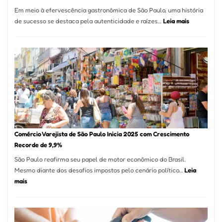
12
Em meio à efervescência gastronômica de São Paulo, uma história
Mese
:
de sucesso se destaca pela autenticidade e raízes…
Leia mais
Segu
Empresário
Fund
Fatura
Sead
R$
1,7
Milhão
com
Restaurant
em
São
Paulo
Comércio Varejista de São Paulo Inicia 2025 com Crescimento
Recorde de 9,9%
São Paulo reafirma seu papel de motor econômico do Brasil.
Mesmo diante dos desafios impostos pelo cenário político…
Leia
:
mais
Comércio
Varejista
de