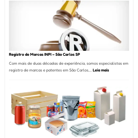
A
Essência
da
Culinária
Italiana
no
Coração
do
Registro de Marcas INPI – São Carlos SP
Itaim
Com mais de duas décadas de experiência, somos especialistas em
Bibi
:
registro de marcas e patentes em São Carlos,…
Leia mais
Registro
de
Marcas
INPI
–
São
Carlos
SP