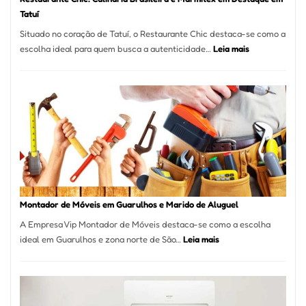
Tatuí
Situado no coração de Tatuí, o Restaurante Chic destaca-se como a
:
escolha ideal para quem busca a autenticidade…
Leia mais
Restaurante
Chic:
Culinária
Brasileira
e
Marmitex
em
Destaque
em
Tatuí
Montador de Móveis em Guarulhos e Marido de Aluguel
A Empresa Vip Montador de Móveis destaca-se como a escolha
:
ideal em Guarulhos e zona norte de São…
Leia mais
Montador
de
Móveis
em