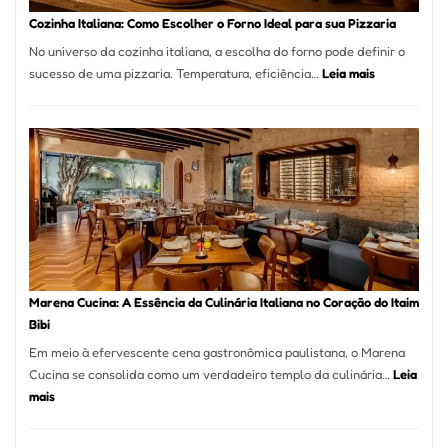
Portal
Cozinha Italiana: Como Escolher o Forno Ideal para sua Pizzaria
Quer
No universo da cozinha italiana, a escolha do forno pode definir o
Resolver
:
sucesso de uma pizzaria. Temperatura, eficiência…
Leia mais
Isso
Cozinha
Italiana:
Como
Escolher
o
Forno
Ideal
para
sua
Pizzaria
Marena Cucina: A Essência da Culinária Italiana no Coração do Itaim
Bibi
Em meio à efervescente cena gastronômica paulistana, o Marena
Cucina se consolida como um verdadeiro templo da culinária…
Leia
:
mais
Marena
Cucina: