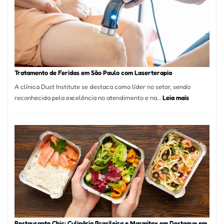
São
Paulo
Inicia
2025
com
Crescimento
Recorde
Tratamento de Feridas em São Paulo com Laserterapia
de
A clínica Dust Institute se destaca como líder no setor, sendo
9,9%
:
reconhecida pela excelência no atendimento e na…
Leia mais
Tratamento
de
Feridas
em
São
Paulo
com
Laserterapi
Restaurante Chic: Culinária Brasileira e Marmitex em Destaque em