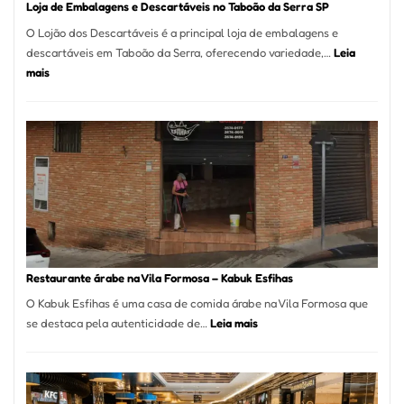
Loja de Embalagens e Descartáveis no Taboão da Serra SP
O Lojão dos Descartáveis é a principal loja de embalagens e
descartáveis em Taboão da Serra, oferecendo variedade,…
Leia
:
mais
Loja
de
Embalagens
e
Descartáveis
no
Taboão
da
Serra
SP
Restaurante árabe na Vila Formosa – Kabuk Esfihas
O Kabuk Esfihas é uma casa de comida árabe na Vila Formosa que
:
se destaca pela autenticidade de…
Leia mais
Restaurante
árabe
na
Vila