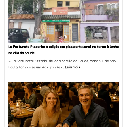
Mang
Se
Torno
Um
dos
Resta
Mais
Icôni
La Fortunata Pizzaria: tradição em pizza artesanal no forno à lenha
de
na Vila da Saúde
Pinhe
A La Fortunata Pizzaria, situada na Vila da Saúde, zona sul de São
:
Paulo, tornou-se um dos grandes…
Leia mais
La
Fortunata
Pizzaria:
tradição
em
pizza
artesanal
no
forno