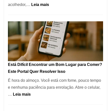
:
acolhedor,…
Leia mais
Alta
Cocobambu
Gastronomia
Restaurantes:
onde
encontrar
e
como
reservar
em
Está Difícil Encontrar um Bom Lugar para Comer?
São
Este Portal Quer Resolver Isso
Paulo
É hora do almoço. Você está com fome, pouco tempo
e nenhuma paciência para enrolação. Abre o celular,
:
…
Leia mais
Está
Difícil