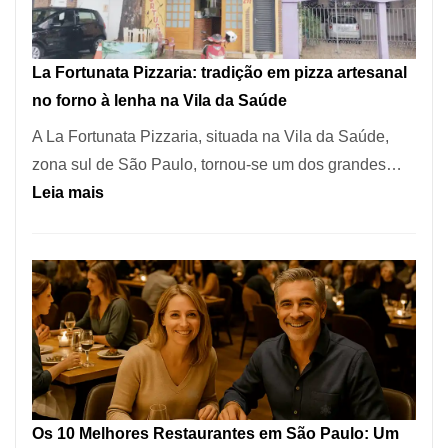
dos
Restaurantes
La Fortunata Pizzaria: tradição em pizza artesanal
Mais
no forno à lenha na Vila da Saúde
Icônicos
A La Fortunata Pizzaria, situada na Vila da Saúde,
de
zona sul de São Paulo, tornou-se um dos grandes…
Pinheiros
:
Leia mais
La
Fortunata
Pizzaria:
tradição
em
pizza
artesanal
no
Os 10 Melhores Restaurantes em São Paulo: Um
forno