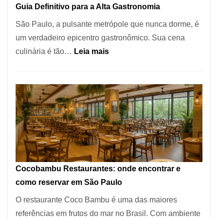
Guia Definitivo para a Alta Gastronomia
à
São Paulo, a pulsante metrópole que nunca dorme, é
lenha
um verdadeiro epicentro gastronômico. Sua cena
na
:
culinária é tão…
Leia mais
Vila
Os
da
10
Saúde
Melhores
Restaurantes
em
São
Paulo:
Um
Cocobambu Restaurantes: onde encontrar e
Guia
como reservar em São Paulo
Definitivo
O restaurante Coco Bambu é uma das maiores
para
referências em frutos do mar no Brasil. Com ambiente
a