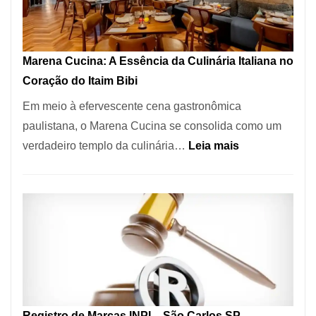
Forno
Ideal
para
Marena Cucina: A Essência da Culinária Italiana no
sua
Coração do Itaim Bibi
Pizzaria
Em meio à efervescente cena gastronômica
paulistana, o Marena Cucina se consolida como um
:
verdadeiro templo da culinária…
Leia mais
Marena
Cucina:
A
Essência
da
Culinária
Italiana
no
Registro de Marcas INPI – São Carlos SP