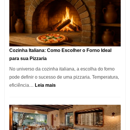
Encontrar
um
Bom
Lugar
para
Comer?
Cozinha Italiana: Como Escolher o Forno Ideal
Este
para sua Pizzaria
Portal
No universo da cozinha italiana, a escolha do forno
Quer
pode definir o sucesso de uma pizzaria. Temperatura,
Resolver
:
eficiência…
Leia mais
Isso
Cozinha
Italiana:
Como
Escolher
o