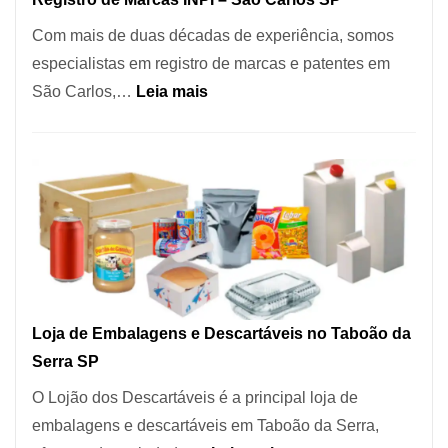
Coração
Com mais de duas décadas de experiência, somos
do
especialistas em registro de marcas e patentes em
Itaim
:
São Carlos,…
Leia mais
Bibi
Registro
de
Marcas
INPI
–
São
Carlos
SP
Loja de Embalagens e Descartáveis no Taboão da
Serra SP
O Lojão dos Descartáveis é a principal loja de
embalagens e descartáveis em Taboão da Serra,