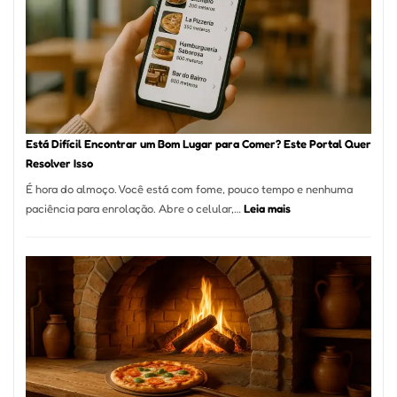
encontrar
e
como
reservar
em
São
Paulo
Está Difícil Encontrar um Bom Lugar para Comer? Este Portal Quer
Resolver Isso
É hora do almoço. Você está com fome, pouco tempo e nenhuma
:
paciência para enrolação. Abre o celular,…
Leia mais
Está
Difícil
Encontrar
um
Bom
Lugar
para
Comer?
Este