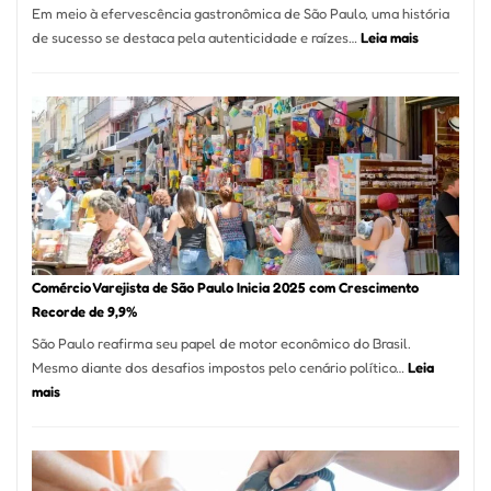
Em meio à efervescência gastronômica de São Paulo, uma história
Mese
:
de sucesso se destaca pela autenticidade e raízes…
Leia mais
Segu
Empresário
Fund
Fatura
Sead
R$
1,7
Milhão
com
Restaurant
em
São
Paulo
Comércio Varejista de São Paulo Inicia 2025 com Crescimento
Recorde de 9,9%
São Paulo reafirma seu papel de motor econômico do Brasil.
Mesmo diante dos desafios impostos pelo cenário político…
Leia
:
mais
Comércio
Varejista
de
São