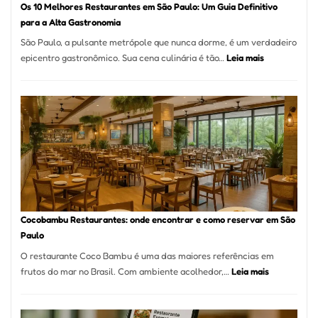
Os 10 Melhores Restaurantes em São Paulo: Um Guia Definitivo
lenha
para a Alta Gastronomia
na
São Paulo, a pulsante metrópole que nunca dorme, é um verdadeiro
Vila
:
epicentro gastronômico. Sua cena culinária é tão…
Leia mais
da
Os
Saúde
10
Melhores
Restaurante
em
São
Paulo:
Um
Guia
Definitivo
Cocobambu Restaurantes: onde encontrar e como reservar em São
para
Paulo
a
O restaurante Coco Bambu é uma das maiores referências em
Alta
:
frutos do mar no Brasil. Com ambiente acolhedor,…
Leia mais
Gastronomia
Cocobambu
Restaurante
onde