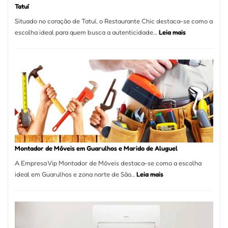
Tatuí
Situado no coração de Tatuí, o Restaurante Chic destaca-se como a
:
escolha ideal para quem busca a autenticidade…
Leia mais
Restaurante
Chic:
Culinária
Brasileira
e
Marmitex
em
Destaque
em
Tatuí
Montador de Móveis em Guarulhos e Marido de Aluguel
A Empresa Vip Montador de Móveis destaca-se como a escolha
:
ideal em Guarulhos e zona norte de São…
Leia mais
Montador
de
Móveis
em