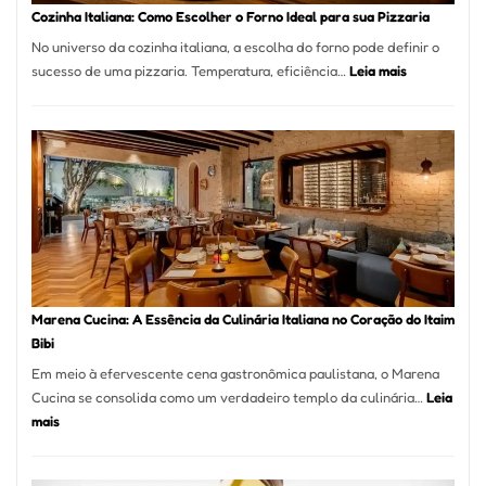
Portal
Cozinha Italiana: Como Escolher o Forno Ideal para sua Pizzaria
Quer
No universo da cozinha italiana, a escolha do forno pode definir o
Resolver
:
sucesso de uma pizzaria. Temperatura, eficiência…
Leia mais
Isso
Cozinha
Italiana:
Como
Escolher
o
Forno
Ideal
para
sua
Pizzaria
Marena Cucina: A Essência da Culinária Italiana no Coração do Itaim
Bibi
Em meio à efervescente cena gastronômica paulistana, o Marena
Cucina se consolida como um verdadeiro templo da culinária…
Leia
:
mais
Marena
Cucina: