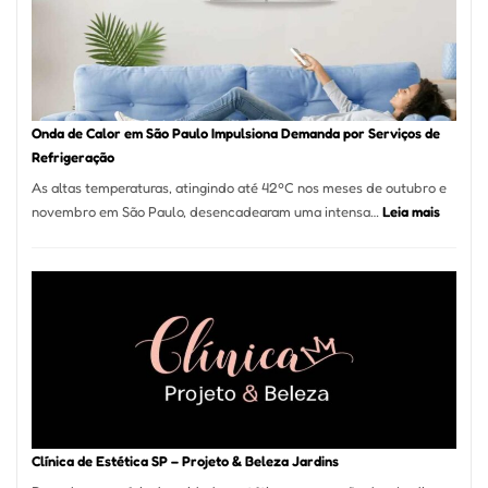
Guarulhos
e
Marido
de
Aluguel
Onda de Calor em São Paulo Impulsiona Demanda por Serviços de
Refrigeração
As altas temperaturas, atingindo até 42ºC nos meses de outubro e
:
novembro em São Paulo, desencadearam uma intensa…
Leia mais
Onda
de
Calor
em
São
Paulo
Impulsi
Deman
por
Serviço
Clínica de Estética SP – Projeto & Beleza Jardins
de