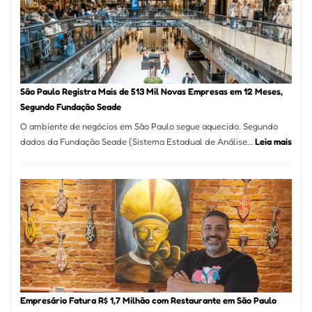
Formosa
–
Kabuk
Esfihas
São Paulo Registra Mais de 513 Mil Novas Empresas em 12 Meses,
Segundo Fundação Seade
O ambiente de negócios em São Paulo segue aquecido. Segundo
:
dados da Fundação Seade (Sistema Estadual de Análise…
Leia mais
São
Paul
Regi
Mais
de
513
Mil
Nova
Empr
em
Empresário Fatura R$ 1,7 Milhão com Restaurante em São Paulo
12