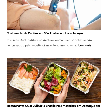
Paulo
Inicia
2025
com
Crescimento
Recorde
Tratamento de Feridas em São Paulo com Laserterapia
de
A clínica Dust Institute se destaca como líder no setor, sendo
9,9%
:
reconhecida pela excelência no atendimento e na…
Leia mais
Tratamento
de
Feridas
em
São
Paulo
com
Laserterapi
Restaurante Chic: Culinária Brasileira e Marmitex em Destaque em