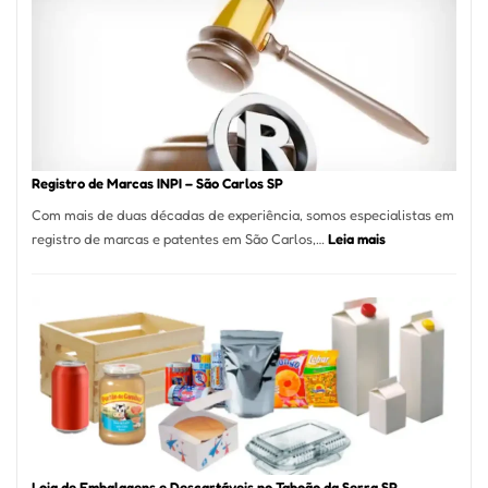
A
Essência
da
Culinária
Italiana
no
Coração
do
Registro de Marcas INPI – São Carlos SP
Itaim
Com mais de duas décadas de experiência, somos especialistas em
Bibi
:
registro de marcas e patentes em São Carlos,…
Leia mais
Registro
de
Marcas
INPI
–
São
Carlos
SP
Loja de Embalagens e Descartáveis no Taboão da Serra SP