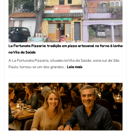
Se
Torno
Um
dos
Resta
Mais
Icôni
La Fortunata Pizzaria: tradição em pizza artesanal no forno à lenha
de
na Vila da Saúde
Pinhe
A La Fortunata Pizzaria, situada na Vila da Saúde, zona sul de São
:
Paulo, tornou-se um dos grandes…
Leia mais
La
Fortunata
Pizzaria:
tradição
em
pizza
artesanal
no
forno
à