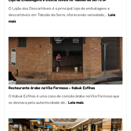
O Lojão dos Descartáveis é a principal loja de embalagens e
descartáveis em Taboão da Serra, oferecendo variedade,…
Leia
:
mais
Loja
de
Embalagens
e
Descartáveis
no
Taboão
da
Serra
SP
Restaurante árabe na Vila Formosa – Kabuk Esfihas
O Kabuk Esfihas é uma casa de comida árabe na Vila Formosa que
:
se destaca pela autenticidade de…
Leia mais
Restaurante
árabe
na
Vila