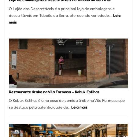
O Lojão dos Descartáveis é a principal loja de embalagens e
descartáveis em Taboão da Serra, oferecendo variedade,…
Leia
:
mais
Loja
de
Embalagens
e
Descartáveis
no
Taboão
da
Serra
SP
Restaurante árabe na Vila Formosa – Kabuk Esfihas
O Kabuk Esfihas é uma casa de comida árabe na Vila Formosa que
:
se destaca pela autenticidade de…
Leia mais
Restaurante
árabe
na
Vila