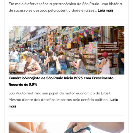
Em meio à efervescência gastronômica de São Paulo, uma história
Mese
:
de sucesso se destaca pela autenticidade e raízes…
Leia mais
Segu
Empresário
Fund
Fatura
Sead
R$
1,7
Milhão
com
Restaurant
em
São
Paulo
Comércio Varejista de São Paulo Inicia 2025 com Crescimento
Recorde de 9,9%
São Paulo reafirma seu papel de motor econômico do Brasil.
Mesmo diante dos desafios impostos pelo cenário político…
Leia
:
mais
Comércio
Varejista
de
São