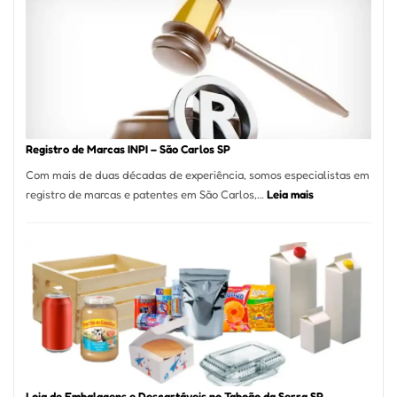
A
Essência
da
Culinária
Italiana
no
Coração
do
Registro de Marcas INPI – São Carlos SP
Itaim
Com mais de duas décadas de experiência, somos especialistas em
Bibi
:
registro de marcas e patentes em São Carlos,…
Leia mais
Registro
de
Marcas
INPI
–
São
Carlos
SP
Loja de Embalagens e Descartáveis no Taboão da Serra SP