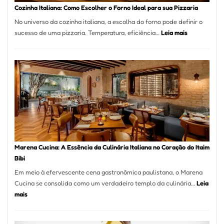
Portal
Cozinha Italiana: Como Escolher o Forno Ideal para sua Pizzaria
Quer
No universo da cozinha italiana, a escolha do forno pode definir o
Resolver
:
sucesso de uma pizzaria. Temperatura, eficiência…
Leia mais
Isso
Cozinha
Italiana:
Como
Escolher
o
Forno
Ideal
para
sua
Pizzaria
Marena Cucina: A Essência da Culinária Italiana no Coração do Itaim
Bibi
Em meio à efervescente cena gastronômica paulistana, o Marena
Cucina se consolida como um verdadeiro templo da culinária…
Leia
:
mais
Marena
Cucina: