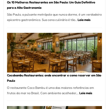
Os 10 Melhores Restaurantes em São Paulo: Um Guia Definitivo
lenha
para a Alta Gastronomia
na
São Paulo, a pulsante metrópole que nunca dorme, é um verdadeiro
Vila
:
epicentro gastronômico. Sua cena culinária é tão…
Leia mais
da
Os
Saúde
10
Melhores
Restaurante
em
São
Paulo:
Um
Guia
Definitivo
Cocobambu Restaurantes: onde encontrar e como reservar em São
para
Paulo
a
O restaurante Coco Bambu é uma das maiores referências em
Alta
:
frutos do mar no Brasil. Com ambiente acolhedor,…
Leia mais
Gastronomia
Cocobambu
Restaurante
onde