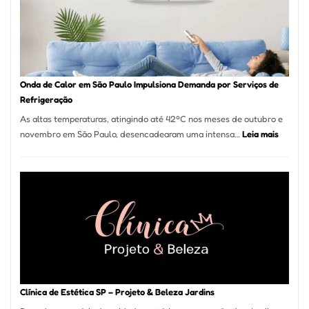
Guarulhos
e
Marido
de
Aluguel
Onda de Calor em São Paulo Impulsiona Demanda por Serviços de
Refrigeração
As altas temperaturas, atingindo até 42ºC nos meses de outubro e
:
novembro em São Paulo, desencadearam uma intensa…
Leia mais
Onda
de
Calor
em
São
Paulo
Impulsi
Deman
por
Serviço
Clínica de Estética SP – Projeto & Beleza Jardins
de