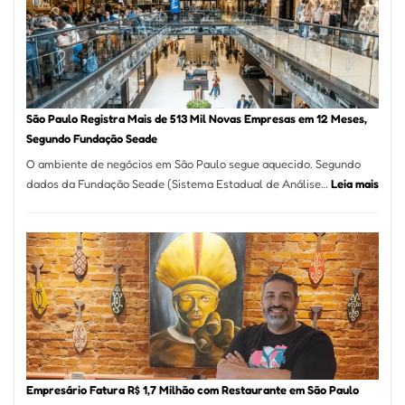
Formosa
–
Kabuk
Esfihas
São Paulo Registra Mais de 513 Mil Novas Empresas em 12 Meses,
Segundo Fundação Seade
O ambiente de negócios em São Paulo segue aquecido. Segundo
:
dados da Fundação Seade (Sistema Estadual de Análise…
Leia mais
São
Paul
Regi
Mais
de
513
Mil
Nova
Empr
em
Empresário Fatura R$ 1,7 Milhão com Restaurante em São Paulo
12