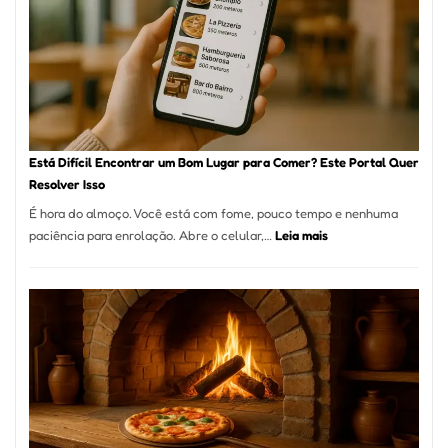
encontrar
e
como
reservar
em
São
Paulo
Está Difícil Encontrar um Bom Lugar para Comer? Este Portal Quer
Resolver Isso
É hora do almoço. Você está com fome, pouco tempo e nenhuma
:
paciência para enrolação. Abre o celular,…
Leia mais
Está
Difícil
Encontrar
um
Bom
Lugar
para
Comer?
Este