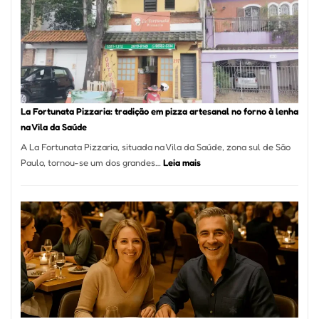
Se
Torno
Um
dos
Resta
Mais
Icôni
La Fortunata Pizzaria: tradição em pizza artesanal no forno à lenha
de
na Vila da Saúde
Pinhe
A La Fortunata Pizzaria, situada na Vila da Saúde, zona sul de São
:
Paulo, tornou-se um dos grandes…
Leia mais
La
Fortunata
Pizzaria:
tradição
em
pizza
artesanal
no
forno
à