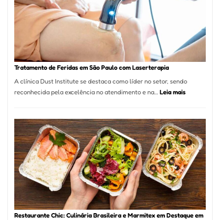
Paulo
Inicia
2025
com
Crescimento
Recorde
Tratamento de Feridas em São Paulo com Laserterapia
de
A clínica Dust Institute se destaca como líder no setor, sendo
9,9%
:
reconhecida pela excelência no atendimento e na…
Leia mais
Tratamento
de
Feridas
em
São
Paulo
com
Laserterapi
Restaurante Chic: Culinária Brasileira e Marmitex em Destaque em