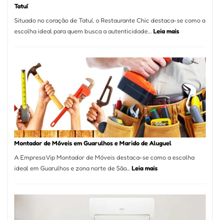
Tatuí
Situado no coração de Tatuí, o Restaurante Chic destaca-se como a
:
escolha ideal para quem busca a autenticidade…
Leia mais
Restaurante
Chic:
Culinária
Brasileira
e
Marmitex
em
Destaque
em
Tatuí
Montador de Móveis em Guarulhos e Marido de Aluguel
A Empresa Vip Montador de Móveis destaca-se como a escolha
:
ideal em Guarulhos e zona norte de São…
Leia mais
Montador
de
Móveis
em