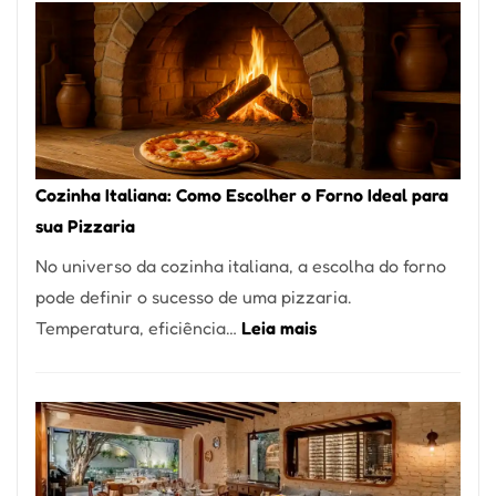
Encontrar
um
Bom
Lugar
para
Comer?
Cozinha Italiana: Como Escolher o Forno Ideal para
Este
sua Pizzaria
Portal
No universo da cozinha italiana, a escolha do forno
Quer
pode definir o sucesso de uma pizzaria.
Resolver
:
Temperatura, eficiência…
Leia mais
Isso
Cozinha
Italiana:
Como
Escolher
o