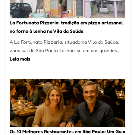
Um
dos
Restaurantes
La Fortunata Pizzaria: tradição em pizza artesanal
Mais
no forno à lenha na Vila da Saúde
Icônicos
A La Fortunata Pizzaria, situada na Vila da Saúde,
de
zona sul de São Paulo, tornou-se um dos grandes…
Pinheiros
:
Leia mais
La
Fortunata
Pizzaria:
tradição
em
pizza
artesanal
no
Os 10 Melhores Restaurantes em São Paulo: Um Guia
forno