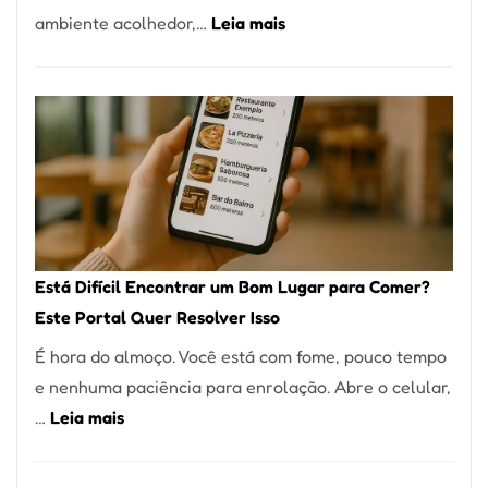
:
ambiente acolhedor,…
Leia mais
Alta
Cocobambu
Gastronomia
Restaurantes:
onde
encontrar
e
como
reservar
em
Está Difícil Encontrar um Bom Lugar para Comer?
São
Este Portal Quer Resolver Isso
Paulo
É hora do almoço. Você está com fome, pouco tempo
e nenhuma paciência para enrolação. Abre o celular,
:
…
Leia mais
Está
Difícil