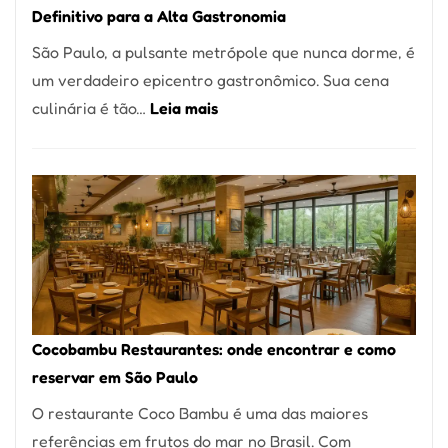
Definitivo para a Alta Gastronomia
à
São Paulo, a pulsante metrópole que nunca dorme, é
lenha
um verdadeiro epicentro gastronômico. Sua cena
na
:
culinária é tão…
Leia mais
Vila
Os
da
10
Saúde
Melhores
Restaurantes
em
São
Paulo:
Um
Cocobambu Restaurantes: onde encontrar e como
Guia
reservar em São Paulo
Definitivo
O restaurante Coco Bambu é uma das maiores
para
referências em frutos do mar no Brasil. Com
a