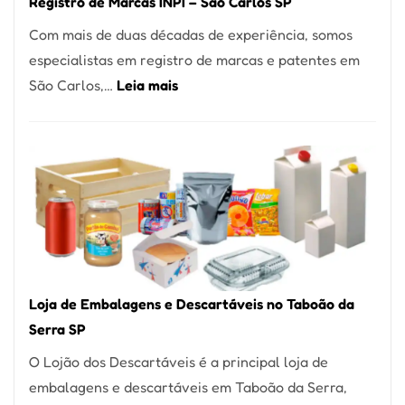
Registro de Marcas INPI – São Carlos SP
Coração
Com mais de duas décadas de experiência, somos
do
especialistas em registro de marcas e patentes em
Itaim
:
São Carlos,…
Leia mais
Bibi
Registro
de
Marcas
INPI
–
São
Carlos
SP
Loja de Embalagens e Descartáveis no Taboão da
Serra SP
O Lojão dos Descartáveis é a principal loja de
embalagens e descartáveis em Taboão da Serra,