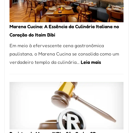
Forno
Ideal
para
Marena Cucina: A Essência da Culinária Italiana no
sua
Coração do Itaim Bibi
Pizzaria
Em meio à efervescente cena gastronômica
paulistana, o Marena Cucina se consolida como um
:
verdadeiro templo da culinária…
Leia mais
Marena
Cucina:
A
Essência
da
Culinária
Italiana
no