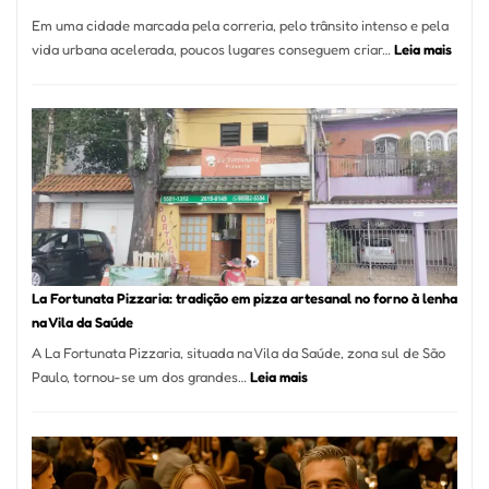
Em uma cidade marcada pela correria, pelo trânsito intenso e pela
:
vida urbana acelerada, poucos lugares conseguem criar…
Leia mais
Pé
de
Mang
Se
Torno
Um
dos
Resta
Mais
Icôni
La Fortunata Pizzaria: tradição em pizza artesanal no forno à lenha
de
na Vila da Saúde
Pinhe
A La Fortunata Pizzaria, situada na Vila da Saúde, zona sul de São
:
Paulo, tornou-se um dos grandes…
Leia mais
La
Fortunata
Pizzaria:
tradição