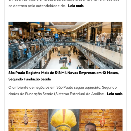
:
se destaca pela autenticidade de…
Leia mais
Restaurante
árabe
na
Vila
Formosa
–
Kabuk
Esfihas
São Paulo Registra Mais de 513 Mil Novas Empresas em 12 Meses,
Segundo Fundação Seade
O ambiente de negócios em São Paulo segue aquecido. Segundo
:
dados da Fundação Seade (Sistema Estadual de Análise…
Leia mais
São
Paul
Regi
Mais
de