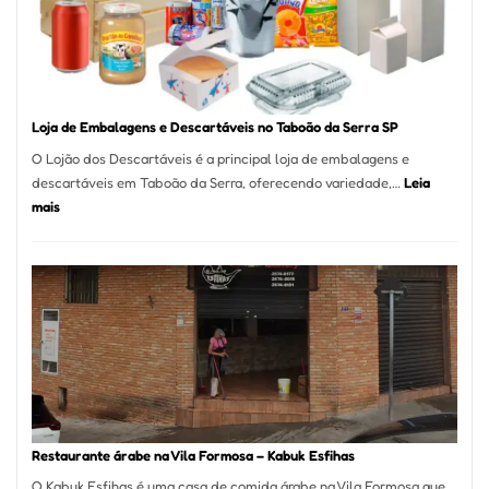
São
Carlos
SP
Loja de Embalagens e Descartáveis no Taboão da Serra SP
O Lojão dos Descartáveis é a principal loja de embalagens e
descartáveis em Taboão da Serra, oferecendo variedade,…
Leia
:
mais
Loja
de
Embalagens
e
Descartáveis
no
Taboão
da
Serra
SP
Restaurante árabe na Vila Formosa – Kabuk Esfihas
O Kabuk Esfihas é uma casa de comida árabe na Vila Formosa que