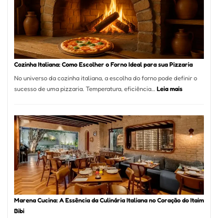
Bom
Lugar
para
Comer?
Este
Portal
Cozinha Italiana: Como Escolher o Forno Ideal para sua Pizzaria
Quer
No universo da cozinha italiana, a escolha do forno pode definir o
Resolver
:
sucesso de uma pizzaria. Temperatura, eficiência…
Leia mais
Isso
Cozinha
Italiana:
Como
Escolher
o
Forno
Ideal
para
sua
Pizzaria
Marena Cucina: A Essência da Culinária Italiana no Coração do Itaim
Bibi