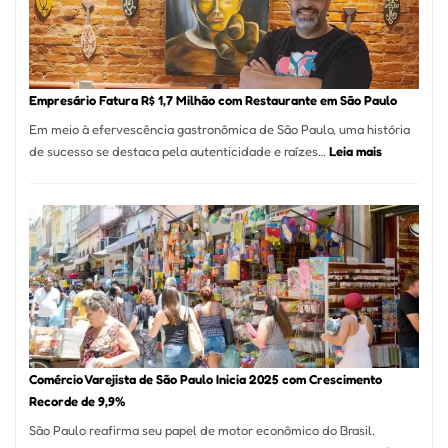
513
Mil
Nova
Empr
em
Empresário Fatura R$ 1,7 Milhão com Restaurante em São Paulo
12
Em meio à efervescência gastronômica de São Paulo, uma história
Mese
:
de sucesso se destaca pela autenticidade e raízes…
Leia mais
Segu
Empresário
Fund
Fatura
Sead
R$
1,7
Milhão
com
Restaurant
em
São
Paulo
Comércio Varejista de São Paulo Inicia 2025 com Crescimento
Recorde de 9,9%
São Paulo reafirma seu papel de motor econômico do Brasil.