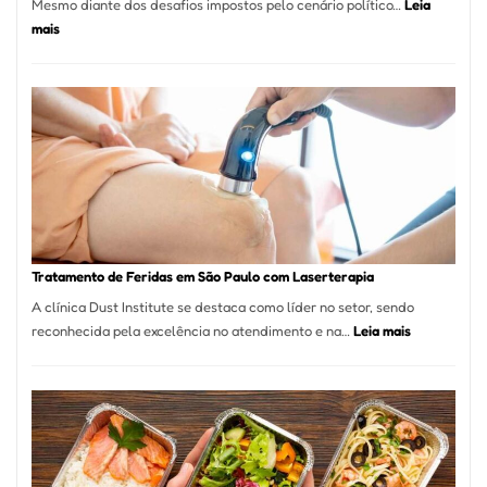
Mesmo diante dos desafios impostos pelo cenário político…
Leia
:
mais
Comércio
Varejista
de
São
Paulo
Inicia
2025
com
Crescimento
Recorde
Tratamento de Feridas em São Paulo com Laserterapia
de
A clínica Dust Institute se destaca como líder no setor, sendo
9,9%
:
reconhecida pela excelência no atendimento e na…
Leia mais
Tratamento
de
Feridas
em
São
Paulo