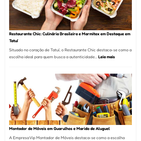
com
Laserterapi
Restaurante Chic: Culinária Brasileira e Marmitex em Destaque em
Tatuí
Situado no coração de Tatuí, o Restaurante Chic destaca-se como a
:
escolha ideal para quem busca a autenticidade…
Leia mais
Restaurante
Chic:
Culinária
Brasileira
e
Marmitex
em
Destaque
em
Tatuí
Montador de Móveis em Guarulhos e Marido de Aluguel
A Empresa Vip Montador de Móveis destaca-se como a escolha