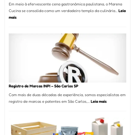
Em meio à efervescente cena gastronômica paulistana, o Marena
Cucina se consolida como um verdadeiro templo da culinária…
Leia
:
mais
Marena
Cucina:
A
Essência
da
Culinária
Italiana
no
Coração
do
Registro de Marcas INPI – São Carlos SP
Itaim
Com mais de duas décadas de experiência, somos especialistas em
Bibi
:
registro de marcas e patentes em São Carlos,…
Leia mais
Registro
de
Marcas
INPI
–