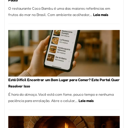
Paulo
a
O restaurante Coco Bambu é uma das maiores referências em
Alta
:
frutos do mar no Brasil. Com ambiente acolhedor,…
Leia mais
Gastronomia
Cocobambu
Restaurante
onde
encontrar
e
como
reservar
em
São
Paulo
Está Difícil Encontrar um Bom Lugar para Comer? Este Portal Quer
Resolver Isso
É hora do almoço. Você está com fome, pouco tempo e nenhuma
:
paciência para enrolação. Abre o celular,…
Leia mais
Está
Difícil
Encontrar
um