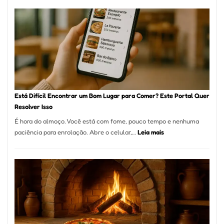
Restaurante
onde
encontrar
e
como
reservar
em
São
Paulo
Está Difícil Encontrar um Bom Lugar para Comer? Este Portal Quer
Resolver Isso
É hora do almoço. Você está com fome, pouco tempo e nenhuma
:
paciência para enrolação. Abre o celular,…
Leia mais
Está
Difícil
Encontrar
um
Bom
Lugar
para
Comer?