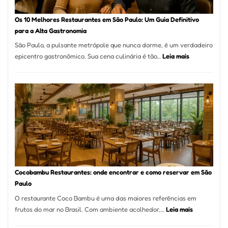
forno
à
Os 10 Melhores Restaurantes em São Paulo: Um Guia Definitivo
lenha
para a Alta Gastronomia
na
São Paulo, a pulsante metrópole que nunca dorme, é um verdadeiro
Vila
:
epicentro gastronômico. Sua cena culinária é tão…
Leia mais
da
Os
Saúde
10
Melhores
Restaurante
em
São
Paulo:
Um
Guia
Definitivo
Cocobambu Restaurantes: onde encontrar e como reservar em São
para
Paulo
a
O restaurante Coco Bambu é uma das maiores referências em
Alta
:
frutos do mar no Brasil. Com ambiente acolhedor,…
Leia mais
Gastronomia
Cocobambu