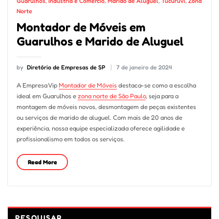
Guarulhos
,
Indústria e Comércio
,
Marido de Aluguel
,
Tucuruvi
,
Zona
Norte
Montador de Móveis em
Guarulhos e Marido de Aluguel
by
Diretório de Empresas de SP
7 de janeiro de 2024
A Empresa Vip
Montador de Móveis
destaca-se como a escolha
ideal em Guarulhos e
zona norte de São Paulo
, seja para a
montagem de móveis novos, desmontagem de peças existentes
ou serviços de marido de aluguel. Com mais de 20 anos de
experiência, nossa equipe especializada oferece agilidade e
profissionalismo em todos os serviços.
Read More
PESQUISAR