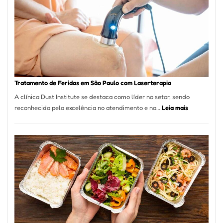
de
São
Paulo
Inicia
2025
com
Crescimento
Recorde
Tratamento de Feridas em São Paulo com Laserterapia
de
A clínica Dust Institute se destaca como líder no setor, sendo
9,9%
:
reconhecida pela excelência no atendimento e na…
Leia mais
Tratamento
de
Feridas
em
São
Paulo
com
Laserterapi