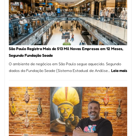
Vila
Formosa
–
Kabuk
Esfihas
São Paulo Registra Mais de 513 Mil Novas Empresas em 12 Meses,
Segundo Fundação Seade
O ambiente de negócios em São Paulo segue aquecido. Segundo
:
dados da Fundação Seade (Sistema Estadual de Análise…
Leia mais
São
Paul
Regi
Mais
de
513
Mil
Nova
Empr