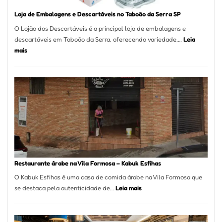
Loja de Embalagens e Descartáveis no Taboão da Serra SP
O Lojão dos Descartáveis é a principal loja de embalagens e
descartáveis em Taboão da Serra, oferecendo variedade,…
Leia
:
mais
Loja
de
Embalagens
e
Descartáveis
no
Taboão
da
Serra
SP
Restaurante árabe na Vila Formosa – Kabuk Esfihas
O Kabuk Esfihas é uma casa de comida árabe na Vila Formosa que
:
se destaca pela autenticidade de…
Leia mais
Restaurante
árabe
na