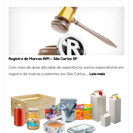
Cucina:
A
Essência
da
Culinária
Italiana
no
Coração
do
Registro de Marcas INPI – São Carlos SP
Itaim
Com mais de duas décadas de experiência, somos especialistas em
Bibi
:
registro de marcas e patentes em São Carlos,…
Leia mais
Registro
de
Marcas
INPI
–
São
Carlos
SP