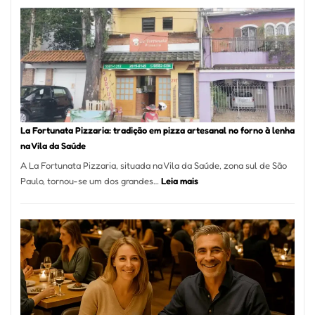
Mang
Se
Torno
Um
dos
Resta
Mais
Icôni
La Fortunata Pizzaria: tradição em pizza artesanal no forno à lenha
de
na Vila da Saúde
Pinhe
A La Fortunata Pizzaria, situada na Vila da Saúde, zona sul de São
:
Paulo, tornou-se um dos grandes…
Leia mais
La
Fortunata
Pizzaria:
tradição
em
pizza
artesanal
no