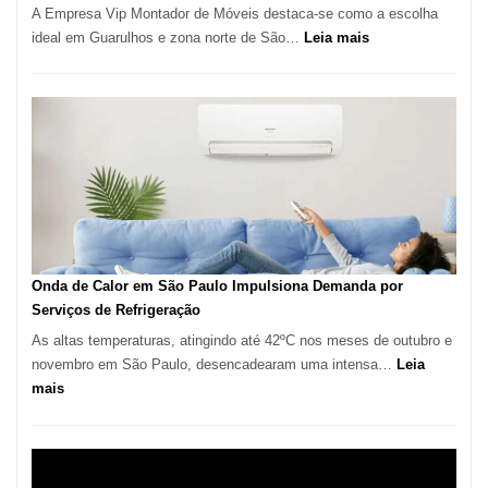
A Empresa Vip Montador de Móveis destaca-se como a escolha
:
ideal em Guarulhos e zona norte de São…
Leia mais
Montador
de
Móveis
em
Guarulhos
e
Marido
de
Aluguel
Onda de Calor em São Paulo Impulsiona Demanda por
Serviços de Refrigeração
As altas temperaturas, atingindo até 42ºC nos meses de outubro e
novembro em São Paulo, desencadearam uma intensa…
Leia
:
mais
Onda
de
Calor
em