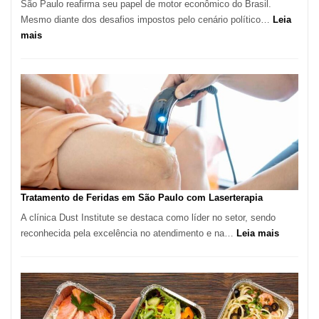
São Paulo reafirma seu papel de motor econômico do Brasil.
Mesmo diante dos desafios impostos pelo cenário político…
Leia
:
mais
Comércio
Varejista
de
São
Paulo
Inicia
2025
com
Crescimento
Recorde
Tratamento de Feridas em São Paulo com Laserterapia
de
A clínica Dust Institute se destaca como líder no setor, sendo
9,9%
:
reconhecida pela excelência no atendimento e na…
Leia mais
Tratamen
de
Feridas
em
São