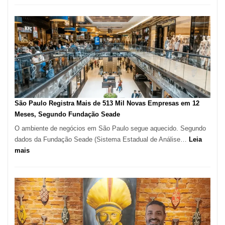
árabe
na
Vila
Formosa
–
Kabuk
Esfihas
São Paulo Registra Mais de 513 Mil Novas Empresas em 12
Meses, Segundo Fundação Seade
O ambiente de negócios em São Paulo segue aquecido. Segundo
dados da Fundação Seade (Sistema Estadual de Análise…
Leia
:
mais
São
Paulo
Registra
Mais
de
513