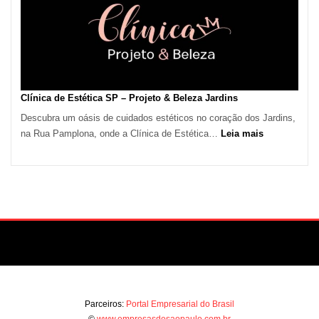
São
Paulo
Impulsiona
Demanda
por
Serviços
Clínica de Estética SP – Projeto & Beleza Jardins
de
Descubra um oásis de cuidados estéticos no coração dos Jardins,
Refrigeração
:
na Rua Pamplona, onde a Clínica de Estética…
Leia mais
Clínica
de
Estética
SP
–
Projeto
&
Beleza
Jardins
Parceiros:
Portal Empresarial do Brasil
©
www.empresasdesaopaulo.com.br