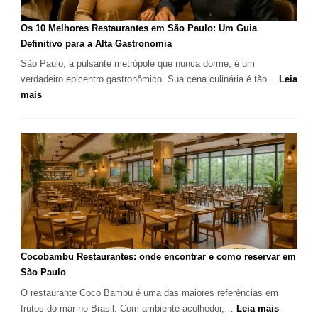
forno
à
Os 10 Melhores Restaurantes em São Paulo: Um Guia
lenha
Definitivo para a Alta Gastronomia
na
São Paulo, a pulsante metrópole que nunca dorme, é um
Vila
verdadeiro epicentro gastronômico. Sua cena culinária é tão…
Leia
da
:
mais
Saúde
Os
10
Melhores
Restaurantes
em
São
Paulo:
Um
Guia
Definitivo
Cocobambu Restaurantes: onde encontrar e como reservar em
para
São Paulo
a
O restaurante Coco Bambu é uma das maiores referências em
Alta
:
frutos do mar no Brasil. Com ambiente acolhedor,…
Leia mais
Gastronomia