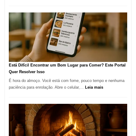
Cocoba
Restaura
onde
encontra
e
como
reservar
em
São
Paulo
Está Difícil Encontrar um Bom Lugar para Comer? Este Portal
Quer Resolver Isso
É hora do almoço. Você está com fome, pouco tempo e nenhuma
:
paciência para enrolação. Abre o celular,…
Leia mais
Está
Difícil
Encontrar
um
Bom
Lugar
para