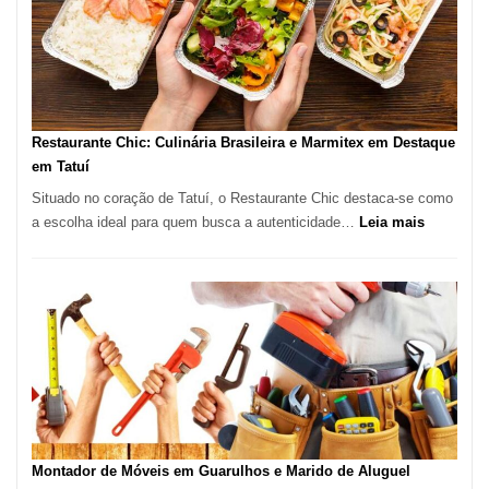
Paulo
com
Lasertera
Restaurante Chic: Culinária Brasileira e Marmitex em Destaque
em Tatuí
Situado no coração de Tatuí, o Restaurante Chic destaca-se como
:
a escolha ideal para quem busca a autenticidade…
Leia mais
Restauran
Chic:
Culinária
Brasileira
e
Marmitex
em
Destaque
em
Tatuí
Montador de Móveis em Guarulhos e Marido de Aluguel