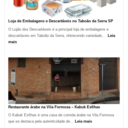
SP
Loja de Embalagens e Descartáveis no Taboão da Serra SP
O Lojão dos Descartáveis é a principal loja de embalagens e
descartáveis em Taboão da Serra, oferecendo variedade,…
Leia
:
mais
Loja
de
Embalagens
e
Descartáveis
no
Taboão
da
Serra
SP
Restaurante árabe na Vila Formosa – Kabuk Esfihas
O Kabuk Esfihas é uma casa de comida árabe na Vila Formosa
:
que se destaca pela autenticidade de…
Leia mais
Restaurante