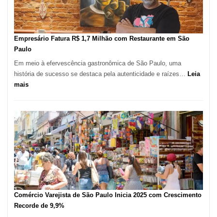
Mil
Novas
Empresas
em
Empresário Fatura R$ 1,7 Milhão com Restaurante em São
12
Paulo
Meses,
Em meio à efervescência gastronômica de São Paulo, uma
Segundo
história de sucesso se destaca pela autenticidade e raízes…
Leia
Fundação
:
mais
Seade
Empresário
Fatura
R$
1,7
Milhão
com
Restaurante
em
São
Paulo
Comércio Varejista de São Paulo Inicia 2025 com Crescimento
Recorde de 9,9%