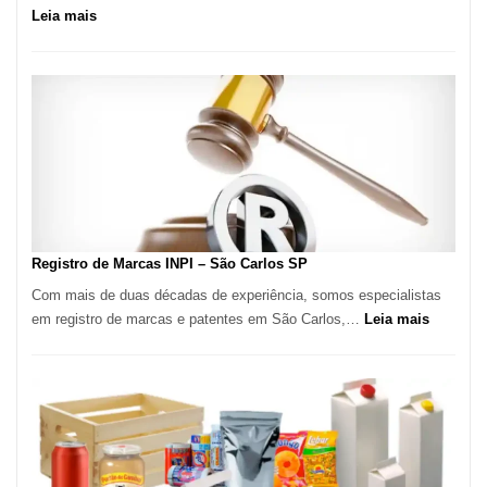
:
Leia mais
Marena
Cucina:
A
Essência
da
Culinária
Italiana
no
Coração
do
Registro de Marcas INPI – São Carlos SP
Itaim
Com mais de duas décadas de experiência, somos especialistas
Bibi
:
em registro de marcas e patentes em São Carlos,…
Leia mais
Registro
de
Marcas
INPI
–
São
Carlos