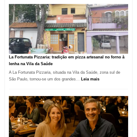
de
Manga
Se
Tornou
Um
dos
Restaurantes
Mais
Icônicos
La Fortunata Pizzaria: tradição em pizza artesanal no forno à
de
lenha na Vila da Saúde
Pinheiros
A La Fortunata Pizzaria, situada na Vila da Saúde, zona sul de
:
São Paulo, tornou-se um dos grandes…
Leia mais
La
Fortunata
Pizzaria:
tradição
em
pizza
artesanal
no