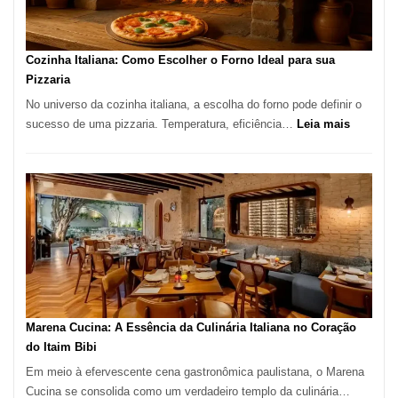
Comer?
Este
Portal
Cozinha Italiana: Como Escolher o Forno Ideal para sua
Quer
Pizzaria
Resolver
No universo da cozinha italiana, a escolha do forno pode definir o
Isso
:
sucesso de uma pizzaria. Temperatura, eficiência…
Leia mais
Cozinha
Italiana:
Como
Escolher
o
Forno
Ideal
para
sua
Pizzaria
Marena Cucina: A Essência da Culinária Italiana no Coração
do Itaim Bibi
Em meio à efervescente cena gastronômica paulistana, o Marena
Cucina se consolida como um verdadeiro templo da culinária…