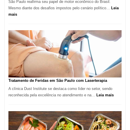
São Paulo reafirma seu papel de motor econômico do Brasil.
Mesmo diante dos desafios impostos pelo cenário político…
Leia
:
mais
Comércio
Varejista
de
São
Paulo
Inicia
2025
com
Crescimento
Recorde
Tratamento de Feridas em São Paulo com Laserterapia
de
A clínica Dust Institute se destaca como líder no setor, sendo
9,9%
:
reconhecida pela excelência no atendimento e na…
Leia mais
Tratamen
de
Feridas
em
São