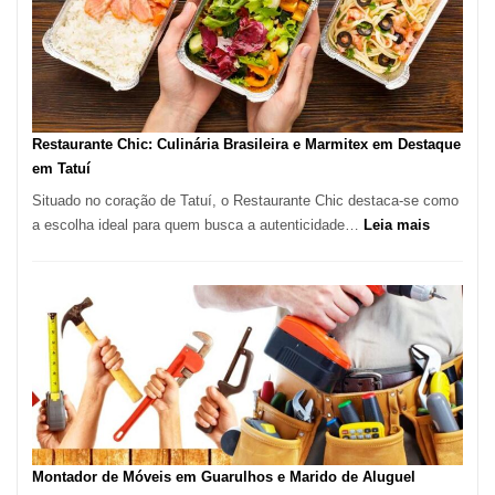
Paulo
com
Lasertera
Restaurante Chic: Culinária Brasileira e Marmitex em Destaque
em Tatuí
Situado no coração de Tatuí, o Restaurante Chic destaca-se como
:
a escolha ideal para quem busca a autenticidade…
Leia mais
Restauran
Chic:
Culinária
Brasileira
e
Marmitex
em
Destaque
em
Tatuí
Montador de Móveis em Guarulhos e Marido de Aluguel