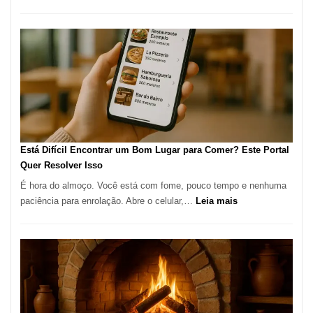
Cocoba
Restaura
onde
encontra
e
como
reservar
em
São
Paulo
Está Difícil Encontrar um Bom Lugar para Comer? Este Portal
Quer Resolver Isso
É hora do almoço. Você está com fome, pouco tempo e nenhuma
:
paciência para enrolação. Abre o celular,…
Leia mais
Está
Difícil
Encontrar
um
Bom
Lugar
para