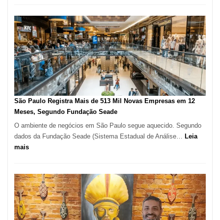
árabe
na
Vila
Formosa
–
Kabuk
Esfihas
São Paulo Registra Mais de 513 Mil Novas Empresas em 12
Meses, Segundo Fundação Seade
O ambiente de negócios em São Paulo segue aquecido. Segundo
dados da Fundação Seade (Sistema Estadual de Análise…
Leia
:
mais
São
Paulo
Registra
Mais
de
513