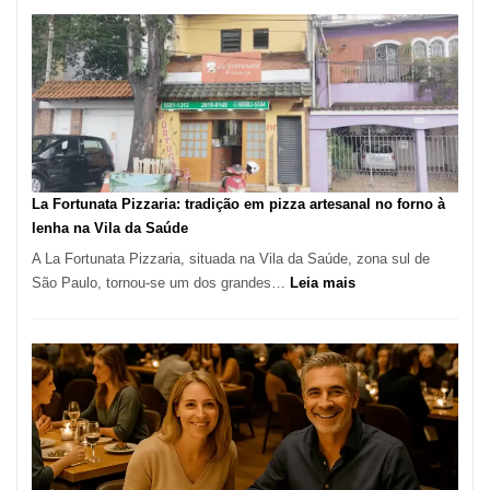
de
Manga
Se
Tornou
Um
dos
Restaurantes
Mais
Icônicos
La Fortunata Pizzaria: tradição em pizza artesanal no forno à
de
lenha na Vila da Saúde
Pinheiros
A La Fortunata Pizzaria, situada na Vila da Saúde, zona sul de
:
São Paulo, tornou-se um dos grandes…
Leia mais
La
Fortunata
Pizzaria:
tradição
em
pizza
artesanal
no