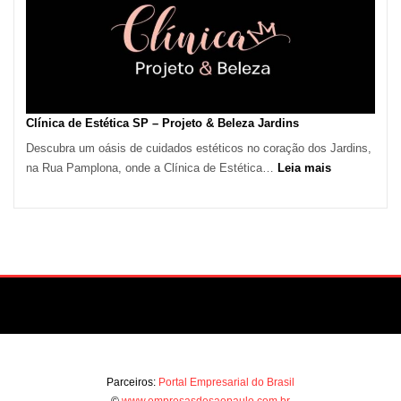
São
Paulo
Impulsiona
Demanda
por
Serviços
Clínica de Estética SP – Projeto & Beleza Jardins
de
Descubra um oásis de cuidados estéticos no coração dos Jardins,
Refrigeração
:
na Rua Pamplona, onde a Clínica de Estética…
Leia mais
Clínica
de
Estética
SP
–
Projeto
&
Beleza
Jardins
Parceiros:
Portal Empresarial do Brasil
©
www.empresasdesaopaulo.com.br