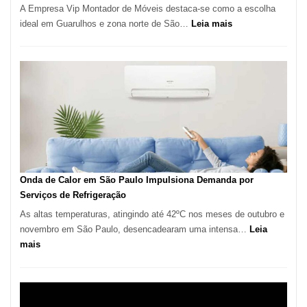
A Empresa Vip Montador de Móveis destaca-se como a escolha
:
ideal em Guarulhos e zona norte de São…
Leia mais
Montador
de
Móveis
em
Guarulhos
e
Marido
de
Aluguel
Onda de Calor em São Paulo Impulsiona Demanda por
Serviços de Refrigeração
As altas temperaturas, atingindo até 42ºC nos meses de outubro e
novembro em São Paulo, desencadearam uma intensa…
Leia
:
mais
Onda
de
Calor
em