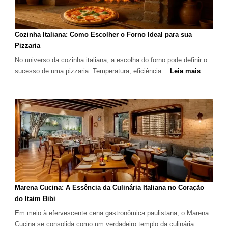
Comer?
Este
Portal
Cozinha Italiana: Como Escolher o Forno Ideal para sua
Quer
Pizzaria
Resolver
No universo da cozinha italiana, a escolha do forno pode definir o
Isso
:
sucesso de uma pizzaria. Temperatura, eficiência…
Leia mais
Cozinha
Italiana:
Como
Escolher
o
Forno
Ideal
para
sua
Pizzaria
Marena Cucina: A Essência da Culinária Italiana no Coração
do Itaim Bibi
Em meio à efervescente cena gastronômica paulistana, o Marena
Cucina se consolida como um verdadeiro templo da culinária…