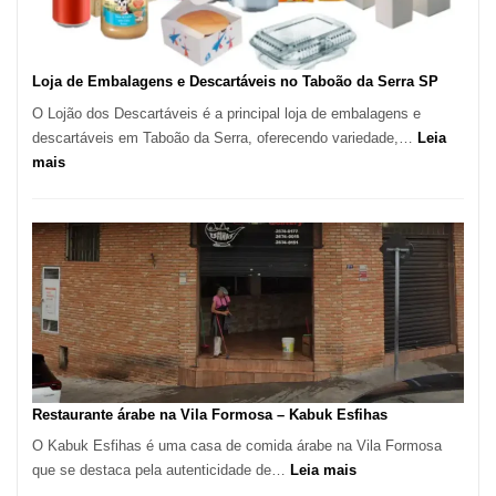
SP
Loja de Embalagens e Descartáveis no Taboão da Serra SP
O Lojão dos Descartáveis é a principal loja de embalagens e
descartáveis em Taboão da Serra, oferecendo variedade,…
Leia
:
mais
Loja
de
Embalagens
e
Descartáveis
no
Taboão
da
Serra
SP
Restaurante árabe na Vila Formosa – Kabuk Esfihas
O Kabuk Esfihas é uma casa de comida árabe na Vila Formosa
:
que se destaca pela autenticidade de…
Leia mais
Restaurante