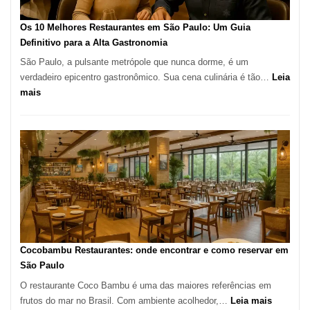
forno
à
Os 10 Melhores Restaurantes em São Paulo: Um Guia
lenha
Definitivo para a Alta Gastronomia
na
São Paulo, a pulsante metrópole que nunca dorme, é um
Vila
verdadeiro epicentro gastronômico. Sua cena culinária é tão…
Leia
da
:
mais
Saúde
Os
10
Melhores
Restaurantes
em
São
Paulo:
Um
Guia
Definitivo
Cocobambu Restaurantes: onde encontrar e como reservar em
para
São Paulo
a
O restaurante Coco Bambu é uma das maiores referências em
Alta
:
frutos do mar no Brasil. Com ambiente acolhedor,…
Leia mais
Gastronomia