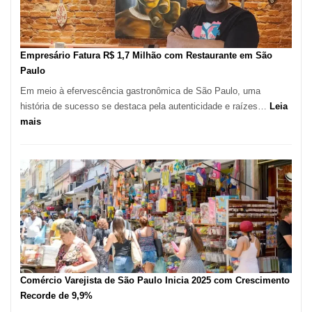
Mil
Novas
Empresas
em
Empresário Fatura R$ 1,7 Milhão com Restaurante em São
12
Paulo
Meses,
Em meio à efervescência gastronômica de São Paulo, uma
Segundo
história de sucesso se destaca pela autenticidade e raízes…
Leia
Fundação
:
mais
Seade
Empresário
Fatura
R$
1,7
Milhão
com
Restaurante
em
São
Paulo
Comércio Varejista de São Paulo Inicia 2025 com Crescimento
Recorde de 9,9%