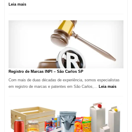
:
Leia mais
Marena
Cucina:
A
Essência
da
Culinária
Italiana
no
Coração
do
Registro de Marcas INPI – São Carlos SP
Itaim
Com mais de duas décadas de experiência, somos especialistas
Bibi
:
em registro de marcas e patentes em São Carlos,…
Leia mais
Registro
de
Marcas
INPI
–
São
Carlos