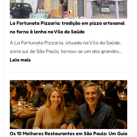
Um
dos
Restaurantes
La Fortunata Pizzaria: tradição em pizza artesanal
Mais
no forno à lenha na Vila da Saúde
Icônicos
A La Fortunata Pizzaria, situada na Vila da Saúde,
de
zona sul de São Paulo, tornou-se um dos grandes…
Pinheiros
:
Leia mais
La
Fortunata
Pizzaria:
tradição
em
pizza
artesanal
no
Os 10 Melhores Restaurantes em São Paulo: Um Guia
forno