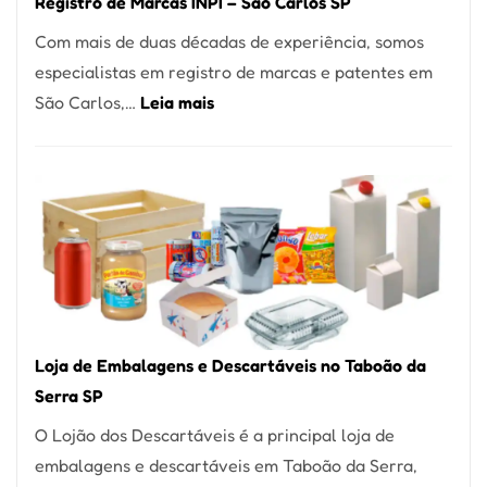
Registro de Marcas INPI – São Carlos SP
Coração
Com mais de duas décadas de experiência, somos
do
especialistas em registro de marcas e patentes em
Itaim
:
São Carlos,…
Leia mais
Bibi
Registro
de
Marcas
INPI
–
São
Carlos
SP
Loja de Embalagens e Descartáveis no Taboão da
Serra SP
O Lojão dos Descartáveis é a principal loja de
embalagens e descartáveis em Taboão da Serra,