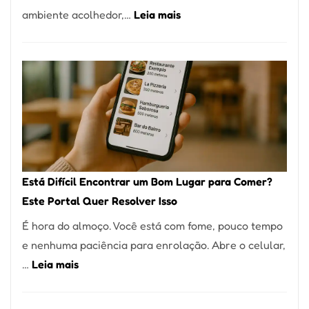
:
ambiente acolhedor,…
Leia mais
Alta
Cocobambu
Gastronomia
Restaurantes:
onde
encontrar
e
como
reservar
em
Está Difícil Encontrar um Bom Lugar para Comer?
São
Este Portal Quer Resolver Isso
Paulo
É hora do almoço. Você está com fome, pouco tempo
e nenhuma paciência para enrolação. Abre o celular,
:
…
Leia mais
Está
Difícil