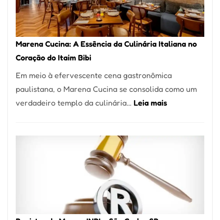
Forno
Ideal
para
Marena Cucina: A Essência da Culinária Italiana no
sua
Coração do Itaim Bibi
Pizzaria
Em meio à efervescente cena gastronômica
paulistana, o Marena Cucina se consolida como um
:
verdadeiro templo da culinária…
Leia mais
Marena
Cucina:
A
Essência
da
Culinária
Italiana
no