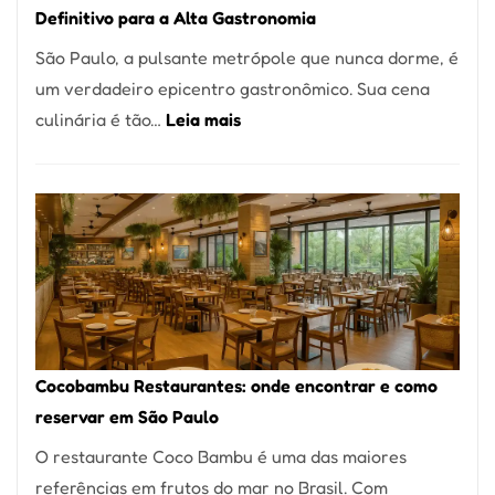
Definitivo para a Alta Gastronomia
à
São Paulo, a pulsante metrópole que nunca dorme, é
lenha
um verdadeiro epicentro gastronômico. Sua cena
na
:
culinária é tão…
Leia mais
Vila
Os
da
10
Saúde
Melhores
Restaurantes
em
São
Paulo:
Um
Cocobambu Restaurantes: onde encontrar e como
Guia
reservar em São Paulo
Definitivo
O restaurante Coco Bambu é uma das maiores
para
referências em frutos do mar no Brasil. Com
a