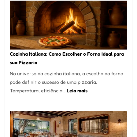
Encontrar
um
Bom
Lugar
para
Comer?
Cozinha Italiana: Como Escolher o Forno Ideal para
Este
sua Pizzaria
Portal
No universo da cozinha italiana, a escolha do forno
Quer
pode definir o sucesso de uma pizzaria.
Resolver
:
Temperatura, eficiência…
Leia mais
Isso
Cozinha
Italiana:
Como
Escolher
o