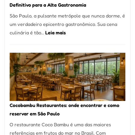
Definitivo para a Alta Gastronomia
à
São Paulo, a pulsante metrópole que nunca dorme, é
lenha
um verdadeiro epicentro gastronômico. Sua cena
na
:
culinária é tão…
Leia mais
Vila
Os
da
10
Saúde
Melhores
Restaurantes
em
São
Paulo:
Um
Cocobambu Restaurantes: onde encontrar e como
Guia
reservar em São Paulo
Definitivo
O restaurante Coco Bambu é uma das maiores
para
referências em frutos do mar no Brasil. Com
a