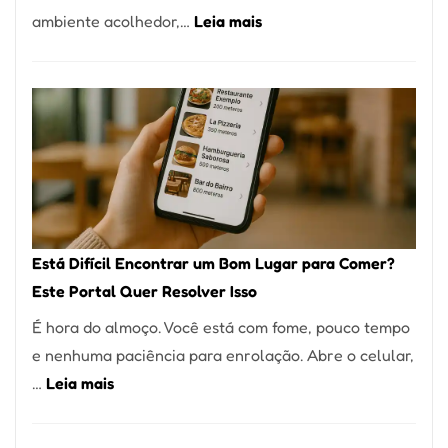
:
ambiente acolhedor,…
Leia mais
Alta
Cocobambu
Gastronomia
Restaurantes:
onde
encontrar
e
como
reservar
em
Está Difícil Encontrar um Bom Lugar para Comer?
São
Este Portal Quer Resolver Isso
Paulo
É hora do almoço. Você está com fome, pouco tempo
e nenhuma paciência para enrolação. Abre o celular,
:
…
Leia mais
Está
Difícil