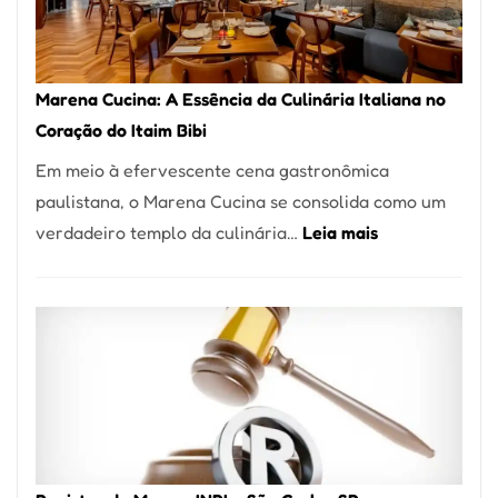
Forno
Ideal
para
Marena Cucina: A Essência da Culinária Italiana no
sua
Coração do Itaim Bibi
Pizzaria
Em meio à efervescente cena gastronômica
paulistana, o Marena Cucina se consolida como um
:
verdadeiro templo da culinária…
Leia mais
Marena
Cucina:
A
Essência
da
Culinária
Italiana
no