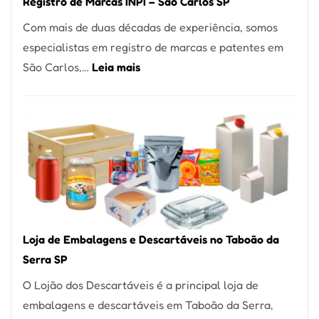
Registro de Marcas INPI – São Carlos SP
Coração
Com mais de duas décadas de experiência, somos
do
especialistas em registro de marcas e patentes em
Itaim
:
São Carlos,…
Leia mais
Bibi
Registro
de
Marcas
INPI
–
São
Carlos
SP
Loja de Embalagens e Descartáveis no Taboão da
Serra SP
O Lojão dos Descartáveis é a principal loja de
embalagens e descartáveis em Taboão da Serra,