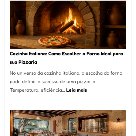
Encontrar
um
Bom
Lugar
para
Comer?
Cozinha Italiana: Como Escolher o Forno Ideal para
Este
sua Pizzaria
Portal
No universo da cozinha italiana, a escolha do forno
Quer
pode definir o sucesso de uma pizzaria.
Resolver
:
Temperatura, eficiência…
Leia mais
Isso
Cozinha
Italiana:
Como
Escolher
o