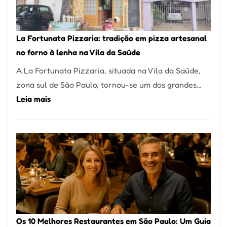
Um
dos
Restaurantes
La Fortunata Pizzaria: tradição em pizza artesanal
Mais
no forno à lenha na Vila da Saúde
Icônicos
A La Fortunata Pizzaria, situada na Vila da Saúde,
de
zona sul de São Paulo, tornou-se um dos grandes…
Pinheiros
:
Leia mais
La
Fortunata
Pizzaria:
tradição
em
pizza
artesanal
no
Os 10 Melhores Restaurantes em São Paulo: Um Guia
forno