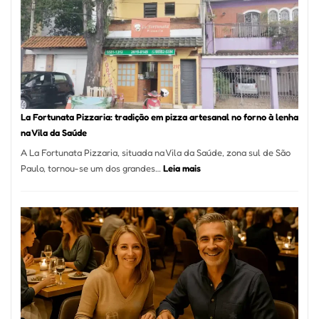
Mang
Se
Torno
Um
dos
Resta
Mais
Icôni
La Fortunata Pizzaria: tradição em pizza artesanal no forno à lenha
de
na Vila da Saúde
Pinhe
A La Fortunata Pizzaria, situada na Vila da Saúde, zona sul de São
:
Paulo, tornou-se um dos grandes…
Leia mais
La
Fortunata
Pizzaria:
tradição
em
pizza
artesanal
no
forno