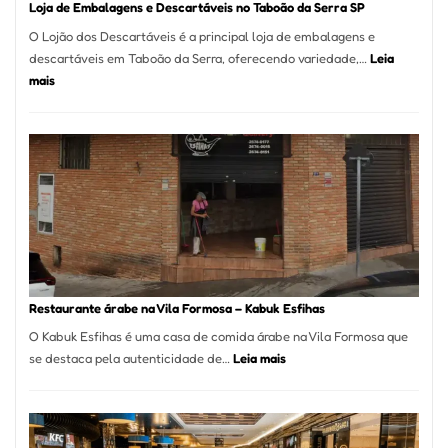
Loja de Embalagens e Descartáveis no Taboão da Serra SP
O Lojão dos Descartáveis é a principal loja de embalagens e
descartáveis em Taboão da Serra, oferecendo variedade,…
Leia
:
mais
Loja
de
Embalagens
e
Descartáveis
no
Taboão
da
Serra
SP
Restaurante árabe na Vila Formosa – Kabuk Esfihas
O Kabuk Esfihas é uma casa de comida árabe na Vila Formosa que
:
se destaca pela autenticidade de…
Leia mais
Restaurante
árabe
na
Vila