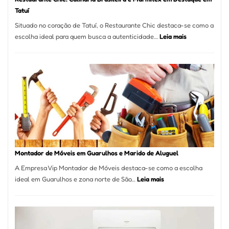
Tatuí
Situado no coração de Tatuí, o Restaurante Chic destaca-se como a
:
escolha ideal para quem busca a autenticidade…
Leia mais
Restaurante
Chic:
Culinária
Brasileira
e
Marmitex
em
Destaque
em
Tatuí
Montador de Móveis em Guarulhos e Marido de Aluguel
A Empresa Vip Montador de Móveis destaca-se como a escolha
:
ideal em Guarulhos e zona norte de São…
Leia mais
Montador
de
Móveis
em