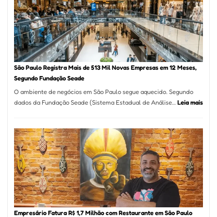
Formosa
–
Kabuk
Esfihas
São Paulo Registra Mais de 513 Mil Novas Empresas em 12 Meses,
Segundo Fundação Seade
O ambiente de negócios em São Paulo segue aquecido. Segundo
:
dados da Fundação Seade (Sistema Estadual de Análise…
Leia mais
São
Paul
Regi
Mais
de
513
Mil
Nova
Empr
em
Empresário Fatura R$ 1,7 Milhão com Restaurante em São Paulo