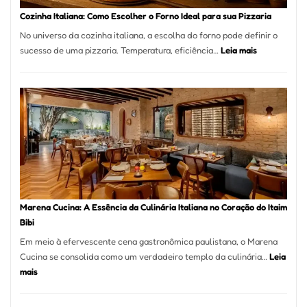
Portal
Cozinha Italiana: Como Escolher o Forno Ideal para sua Pizzaria
Quer
No universo da cozinha italiana, a escolha do forno pode definir o
Resolver
:
sucesso de uma pizzaria. Temperatura, eficiência…
Leia mais
Isso
Cozinha
Italiana:
Como
Escolher
o
Forno
Ideal
para
sua
Pizzaria
Marena Cucina: A Essência da Culinária Italiana no Coração do Itaim
Bibi
Em meio à efervescente cena gastronômica paulistana, o Marena
Cucina se consolida como um verdadeiro templo da culinária…
Leia
:
mais
Marena
Cucina: