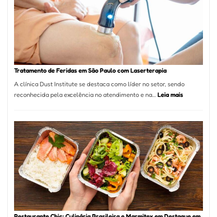
São
Paulo
Inicia
2025
com
Crescimento
Recorde
Tratamento de Feridas em São Paulo com Laserterapia
de
A clínica Dust Institute se destaca como líder no setor, sendo
9,9%
:
reconhecida pela excelência no atendimento e na…
Leia mais
Tratamento
de
Feridas
em
São
Paulo
com
Laserterapi
Restaurante Chic: Culinária Brasileira e Marmitex em Destaque em