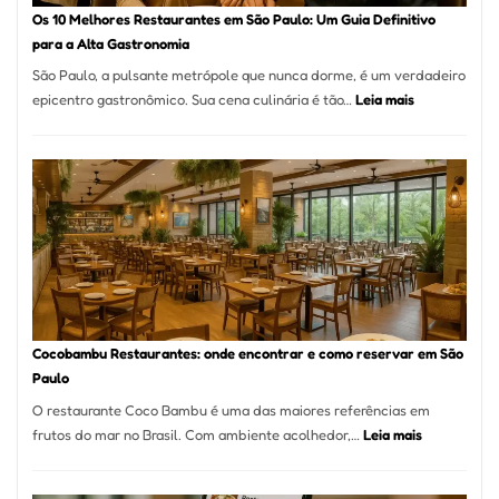
à
Os 10 Melhores Restaurantes em São Paulo: Um Guia Definitivo
lenha
para a Alta Gastronomia
na
São Paulo, a pulsante metrópole que nunca dorme, é um verdadeiro
Vila
:
epicentro gastronômico. Sua cena culinária é tão…
Leia mais
da
Os
Saúde
10
Melhores
Restaurante
em
São
Paulo:
Um
Guia
Definitivo
Cocobambu Restaurantes: onde encontrar e como reservar em São
para
Paulo
a
O restaurante Coco Bambu é uma das maiores referências em
Alta
:
frutos do mar no Brasil. Com ambiente acolhedor,…
Leia mais
Gastronomia
Cocobambu
Restaurante