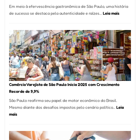
12
Em meio à efervescência gastronômica de São Paulo, uma história
Mese
:
de sucesso se destaca pela autenticidade e raízes…
Leia mais
Segu
Empresário
Fund
Fatura
Sead
R$
1,7
Milhão
com
Restaurant
em
São
Paulo
Comércio Varejista de São Paulo Inicia 2025 com Crescimento
Recorde de 9,9%
São Paulo reafirma seu papel de motor econômico do Brasil.
Mesmo diante dos desafios impostos pelo cenário político…
Leia
:
mais
Comércio
Varejista
de