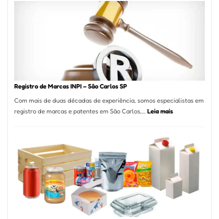
A
Essência
da
Culinária
Italiana
no
Coração
do
Registro de Marcas INPI – São Carlos SP
Itaim
Com mais de duas décadas de experiência, somos especialistas em
Bibi
:
registro de marcas e patentes em São Carlos,…
Leia mais
Registro
de
Marcas
INPI
–
São
Carlos
SP