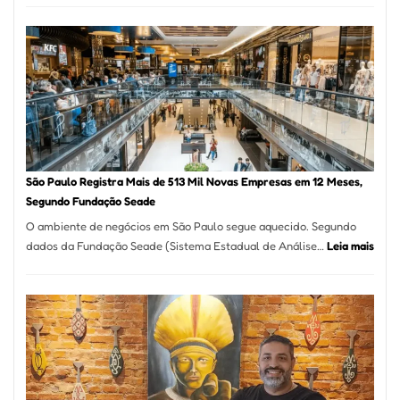
árabe
na
Vila
Formosa
–
Kabuk
Esfihas
São Paulo Registra Mais de 513 Mil Novas Empresas em 12 Meses,
Segundo Fundação Seade
O ambiente de negócios em São Paulo segue aquecido. Segundo
:
dados da Fundação Seade (Sistema Estadual de Análise…
Leia mais
São
Paul
Regi
Mais
de
513
Mil