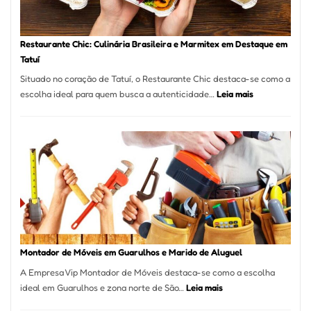
Restaurante Chic: Culinária Brasileira e Marmitex em Destaque em
Tatuí
Situado no coração de Tatuí, o Restaurante Chic destaca-se como a
:
escolha ideal para quem busca a autenticidade…
Leia mais
Restaurante
Chic:
Culinária
Brasileira
e
Marmitex
em
Destaque
em
Tatuí
Montador de Móveis em Guarulhos e Marido de Aluguel
A Empresa Vip Montador de Móveis destaca-se como a escolha
:
ideal em Guarulhos e zona norte de São…
Leia mais
Montador