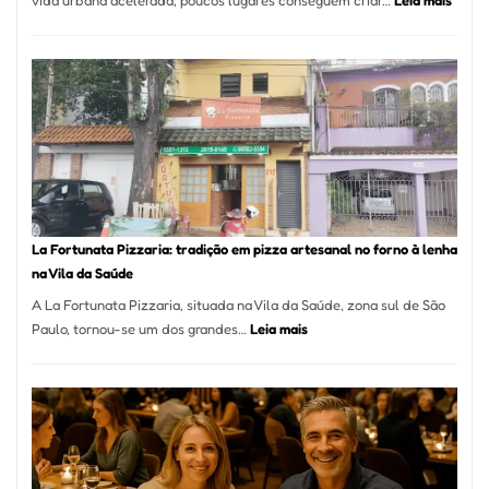
Pé
de
Mang
Se
Torno
Um
dos
Resta
Mais
Icôni
La Fortunata Pizzaria: tradição em pizza artesanal no forno à lenha
de
na Vila da Saúde
Pinhe
A La Fortunata Pizzaria, situada na Vila da Saúde, zona sul de São
:
Paulo, tornou-se um dos grandes…
Leia mais
La
Fortunata
Pizzaria:
tradição
em
pizza