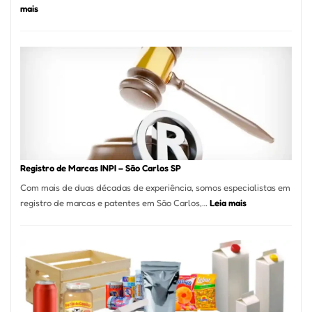
:
mais
Marena
Cucina:
A
Essência
da
Culinária
Italiana
no
Coração
do
Registro de Marcas INPI – São Carlos SP
Itaim
Com mais de duas décadas de experiência, somos especialistas em
Bibi
:
registro de marcas e patentes em São Carlos,…
Leia mais
Registro
de
Marcas
INPI
–
São
Carlos