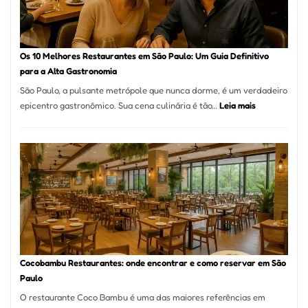
artesanal
no
forno
à
Os 10 Melhores Restaurantes em São Paulo: Um Guia Definitivo
lenha
para a Alta Gastronomia
na
São Paulo, a pulsante metrópole que nunca dorme, é um verdadeiro
Vila
:
epicentro gastronômico. Sua cena culinária é tão…
Leia mais
da
Os
Saúde
10
Melhores
Restaurante
em
São
Paulo:
Um
Guia
Definitivo
Cocobambu Restaurantes: onde encontrar e como reservar em São
para
Paulo
a
O restaurante Coco Bambu é uma das maiores referências em
Alta