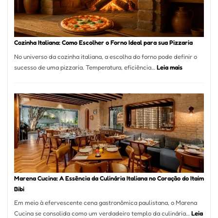
para
Comer?
Este
Portal
Cozinha Italiana: Como Escolher o Forno Ideal para sua Pizzaria
Quer
No universo da cozinha italiana, a escolha do forno pode definir o
Resolver
:
sucesso de uma pizzaria. Temperatura, eficiência…
Leia mais
Isso
Cozinha
Italiana:
Como
Escolher
o
Forno
Ideal
para
sua
Pizzaria
Marena Cucina: A Essência da Culinária Italiana no Coração do Itaim
Bibi
Em meio à efervescente cena gastronômica paulistana, o Marena
Cucina se consolida como um verdadeiro templo da culinária…
Leia