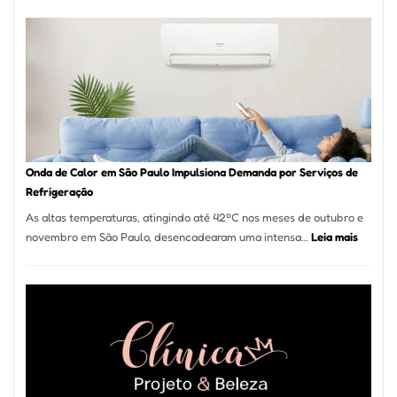
de
Móveis
em
Guarulhos
e
Marido
de
Aluguel
Onda de Calor em São Paulo Impulsiona Demanda por Serviços de
Refrigeração
As altas temperaturas, atingindo até 42ºC nos meses de outubro e
:
novembro em São Paulo, desencadearam uma intensa…
Leia mais
Onda
de
Calor
em
São
Paulo
Impulsi
Deman