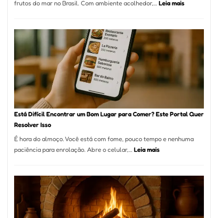
:
frutos do mar no Brasil. Com ambiente acolhedor,…
Leia mais
Gastronomia
Cocobambu
Restaurante
onde
encontrar
e
como
reservar
em
São
Paulo
Está Difícil Encontrar um Bom Lugar para Comer? Este Portal Quer
Resolver Isso
É hora do almoço. Você está com fome, pouco tempo e nenhuma
:
paciência para enrolação. Abre o celular,…
Leia mais
Está
Difícil
Encontrar
um
Bom
Lugar