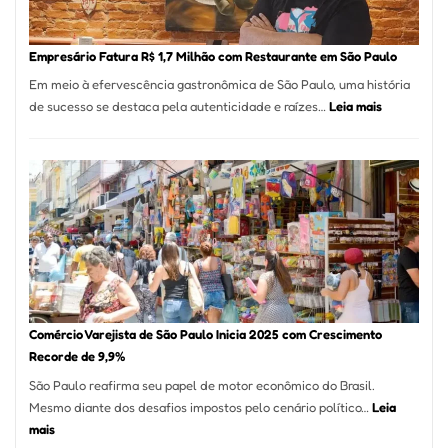
Nova
Empr
em
Empresário Fatura R$ 1,7 Milhão com Restaurante em São Paulo
12
Em meio à efervescência gastronômica de São Paulo, uma história
Mese
:
de sucesso se destaca pela autenticidade e raízes…
Leia mais
Segu
Empresário
Fund
Fatura
Sead
R$
1,7
Milhão
com
Restaurant
em
São
Paulo
Comércio Varejista de São Paulo Inicia 2025 com Crescimento
Recorde de 9,9%
São Paulo reafirma seu papel de motor econômico do Brasil.
Mesmo diante dos desafios impostos pelo cenário político…
Leia
:
mais