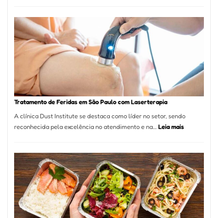
Comércio
Varejista
de
São
Paulo
Inicia
2025
com
Crescimento
Recorde
Tratamento de Feridas em São Paulo com Laserterapia
de
A clínica Dust Institute se destaca como líder no setor, sendo
9,9%
:
reconhecida pela excelência no atendimento e na…
Leia mais
Tratamento
de
Feridas
em
São
Paulo
com
Laserterapi