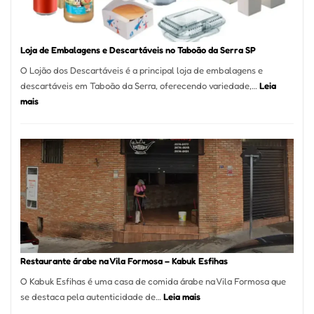
SP
Loja de Embalagens e Descartáveis no Taboão da Serra SP
O Lojão dos Descartáveis é a principal loja de embalagens e
descartáveis em Taboão da Serra, oferecendo variedade,…
Leia
:
mais
Loja
de
Embalagens
e
Descartáveis
no
Taboão
da
Serra
SP
Restaurante árabe na Vila Formosa – Kabuk Esfihas
O Kabuk Esfihas é uma casa de comida árabe na Vila Formosa que
:
se destaca pela autenticidade de…
Leia mais
Restaurante