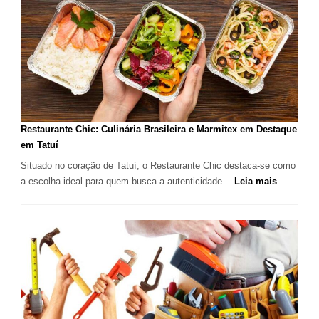
em
São
Paulo
com
Lasertera
Restaurante Chic: Culinária Brasileira e Marmitex em Destaque
em Tatuí
Situado no coração de Tatuí, o Restaurante Chic destaca-se como
:
a escolha ideal para quem busca a autenticidade…
Leia mais
Restauran
Chic:
Culinária
Brasileira
e
Marmitex
em
Destaque