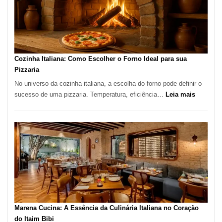
Lugar
para
Comer?
Este
Portal
Cozinha Italiana: Como Escolher o Forno Ideal para sua
Quer
Pizzaria
Resolver
No universo da cozinha italiana, a escolha do forno pode definir o
Isso
:
sucesso de uma pizzaria. Temperatura, eficiência…
Leia mais
Cozinha
Italiana:
Como
Escolher
o
Forno
Ideal
para
sua
Pizzaria
Marena Cucina: A Essência da Culinária Italiana no Coração
do Itaim Bibi