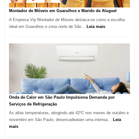
em
Tatuí
Montador de Móveis em Guarulhos e Marido de Aluguel
A Empresa Vip Montador de Móveis destaca-se como a escolha
:
ideal em Guarulhos e zona norte de São…
Leia mais
Montador
de
Móveis
em
Guarulhos
e
Marido
de
Aluguel
Onda de Calor em São Paulo Impulsiona Demanda por
Serviços de Refrigeração
As altas temperaturas, atingindo até 42ºC nos meses de outubro e
novembro em São Paulo, desencadearam uma intensa…
Leia
:
mais
Onda