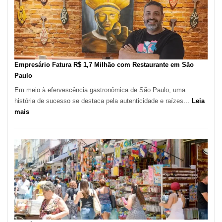
de
513
Mil
Novas
Empresas
em
Empresário Fatura R$ 1,7 Milhão com Restaurante em São
12
Paulo
Meses,
Em meio à efervescência gastronômica de São Paulo, uma
Segundo
história de sucesso se destaca pela autenticidade e raízes…
Leia
Fundação
:
mais
Seade
Empresário
Fatura
R$
1,7
Milhão
com
Restaurante
em
São
Paulo