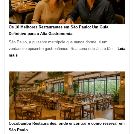
artesanal
no
forno
à
Os 10 Melhores Restaurantes em São Paulo: Um Guia
lenha
Definitivo para a Alta Gastronomia
na
São Paulo, a pulsante metrópole que nunca dorme, é um
Vila
verdadeiro epicentro gastronômico. Sua cena culinária é tão…
Leia
da
:
mais
Saúde
Os
10
Melhores
Restaurantes
em
São
Paulo:
Um
Guia
Definitivo
Cocobambu Restaurantes: onde encontrar e como reservar em
para
São Paulo
a