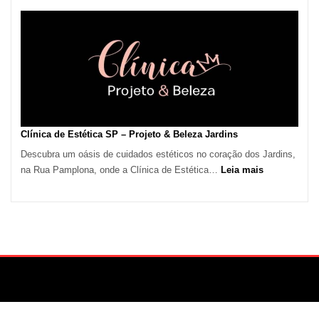
de
Calor
em
São
Paulo
Impulsiona
Demanda
por
Serviços
Clínica de Estética SP – Projeto & Beleza Jardins
de
Descubra um oásis de cuidados estéticos no coração dos Jardins,
Refrigeração
:
na Rua Pamplona, onde a Clínica de Estética…
Leia mais
Clínica
de
Estética
SP
–
Projeto
&
Beleza
Jardins