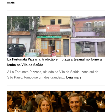
:
mais
Pé
de
Manga
Se
Tornou
Um
dos
Restaurantes
Mais
Icônicos
La Fortunata Pizzaria: tradição em pizza artesanal no forno à
de
lenha na Vila da Saúde
Pinheiros
A La Fortunata Pizzaria, situada na Vila da Saúde, zona sul de
:
São Paulo, tornou-se um dos grandes…
Leia mais
La
Fortunata
Pizzaria:
tradição
em
pizza