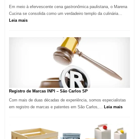
Em meio à efervescente cena gastronômica paulistana, o Marena
Cucina se consolida como um verdadeiro templo da culinária…
:
Leia mais
Marena
Cucina:
A
Essência
da
Culinária
Italiana
no
Coração
do
Registro de Marcas INPI – São Carlos SP
Itaim
Com mais de duas décadas de experiência, somos especialistas
Bibi
:
em registro de marcas e patentes em São Carlos,…
Leia mais
Registro
de
Marcas
INPI