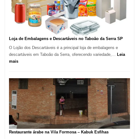
–
São
Carlos
SP
Loja de Embalagens e Descartáveis no Taboão da Serra SP
O Lojão dos Descartáveis é a principal loja de embalagens e
descartáveis em Taboão da Serra, oferecendo variedade,…
Leia
:
mais
Loja
de
Embalagens
e
Descartáveis
no
Taboão
da
Serra
SP
Restaurante árabe na Vila Formosa – Kabuk Esfihas