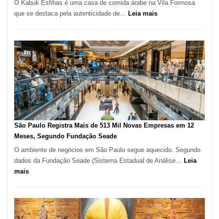
O Kabuk Esfihas é uma casa de comida árabe na Vila Formosa
:
que se destaca pela autenticidade de…
Leia mais
Restaurante
árabe
na
Vila
Formosa
–
Kabuk
Esfihas
São Paulo Registra Mais de 513 Mil Novas Empresas em 12
Meses, Segundo Fundação Seade
O ambiente de negócios em São Paulo segue aquecido. Segundo
dados da Fundação Seade (Sistema Estadual de Análise…
Leia
:
mais
São
Paulo
Registra
Mais