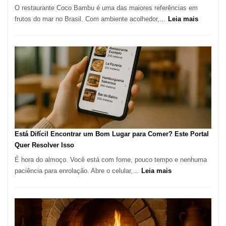
O restaurante Coco Bambu é uma das maiores referências em
Alta
:
frutos do mar no Brasil. Com ambiente acolhedor,…
Leia mais
Gastronomia
Cocoba
Restaura
onde
encontra
e
como
reservar
em
São
Paulo
Está Difícil Encontrar um Bom Lugar para Comer? Este Portal
Quer Resolver Isso
É hora do almoço. Você está com fome, pouco tempo e nenhuma
:
paciência para enrolação. Abre o celular,…
Leia mais
Está
Difícil
Encontrar
um
Bom