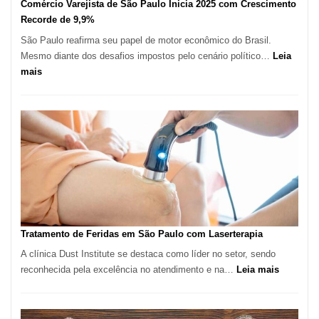
Comércio Varejista de São Paulo Inicia 2025 com Crescimento
Recorde de 9,9%
São Paulo reafirma seu papel de motor econômico do Brasil.
Mesmo diante dos desafios impostos pelo cenário político…
Leia
:
mais
Comércio
Varejista
de
São
Paulo
Inicia
2025
com
Crescimento
Recorde
Tratamento de Feridas em São Paulo com Laserterapia
de
A clínica Dust Institute se destaca como líder no setor, sendo
9,9%
:
reconhecida pela excelência no atendimento e na…
Leia mais
Tratamen
de
Feridas