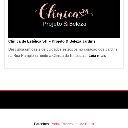
em
São
Paulo
Impulsiona
Demanda
por
Serviços
Clínica de Estética SP – Projeto & Beleza Jardins
de
Descubra um oásis de cuidados estéticos no coração dos Jardins,
Refrigeração
:
na Rua Pamplona, onde a Clínica de Estética…
Leia mais
Clínica
de
Estética
SP
–
Projeto
&
Beleza
Jardins
Parceiros:
Portal Empresarial do Brasil