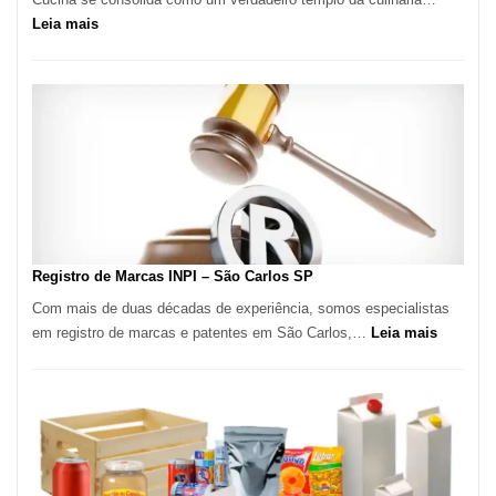
:
Leia mais
Marena
Cucina:
A
Essência
da
Culinária
Italiana
no
Coração
do
Registro de Marcas INPI – São Carlos SP
Itaim
Com mais de duas décadas de experiência, somos especialistas
Bibi
:
em registro de marcas e patentes em São Carlos,…
Leia mais
Registro
de
Marcas
INPI
–
São