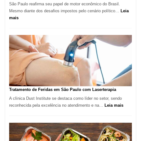
São Paulo reafirma seu papel de motor econômico do Brasil.
Mesmo diante dos desafios impostos pelo cenário político…
Leia
:
mais
Comércio
Varejista
de
São
Paulo
Inicia
2025
com
Crescimento
Recorde
Tratamento de Feridas em São Paulo com Laserterapia
de
A clínica Dust Institute se destaca como líder no setor, sendo
9,9%
:
reconhecida pela excelência no atendimento e na…
Leia mais
Tratamen
de
Feridas
em
São