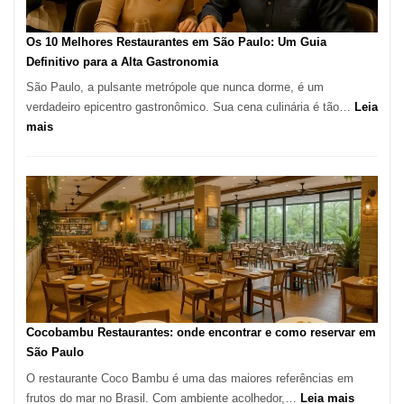
forno
à
Os 10 Melhores Restaurantes em São Paulo: Um Guia
lenha
Definitivo para a Alta Gastronomia
na
São Paulo, a pulsante metrópole que nunca dorme, é um
Vila
verdadeiro epicentro gastronômico. Sua cena culinária é tão…
Leia
da
:
mais
Saúde
Os
10
Melhores
Restaurantes
em
São
Paulo:
Um
Guia
Definitivo
Cocobambu Restaurantes: onde encontrar e como reservar em
para
São Paulo
a
O restaurante Coco Bambu é uma das maiores referências em
Alta
:
frutos do mar no Brasil. Com ambiente acolhedor,…
Leia mais
Gastronomia