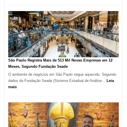
Restaurante
árabe
na
Vila
Formosa
–
Kabuk
Esfihas
São Paulo Registra Mais de 513 Mil Novas Empresas em 12
Meses, Segundo Fundação Seade
O ambiente de negócios em São Paulo segue aquecido. Segundo
dados da Fundação Seade (Sistema Estadual de Análise…
Leia
:
mais
São
Paulo
Registra
Mais
de
513