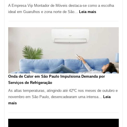
A Empresa Vip Montador de Móveis destaca-se como a escolha
:
ideal em Guarulhos e zona norte de São…
Leia mais
Montador
de
Móveis
em
Guarulhos
e
Marido
de
Aluguel
Onda de Calor em São Paulo Impulsiona Demanda por
Serviços de Refrigeração
As altas temperaturas, atingindo até 42ºC nos meses de outubro e
novembro em São Paulo, desencadearam uma intensa…
Leia
:
mais
Onda
de
Calor