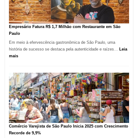
Mil
Novas
Empresas
em
Empresário Fatura R$ 1,7 Milhão com Restaurante em São
12
Paulo
Meses,
Em meio à efervescência gastronômica de São Paulo, uma
Segundo
história de sucesso se destaca pela autenticidade e raízes…
Leia
Fundação
:
mais
Seade
Empresário
Fatura
R$
1,7
Milhão
com
Restaurante
em
São
Paulo
Comércio Varejista de São Paulo Inicia 2025 com Crescimento
Recorde de 9,9%