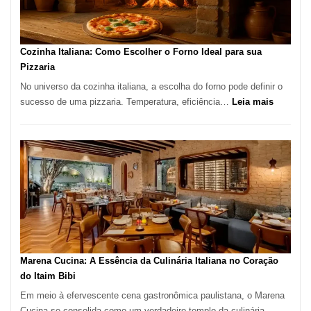
Comer?
Este
Portal
Cozinha Italiana: Como Escolher o Forno Ideal para sua
Quer
Pizzaria
Resolver
No universo da cozinha italiana, a escolha do forno pode definir o
Isso
:
sucesso de uma pizzaria. Temperatura, eficiência…
Leia mais
Cozinha
Italiana:
Como
Escolher
o
Forno
Ideal
para
sua
Pizzaria
Marena Cucina: A Essência da Culinária Italiana no Coração
do Itaim Bibi
Em meio à efervescente cena gastronômica paulistana, o Marena
Cucina se consolida como um verdadeiro templo da culinária…