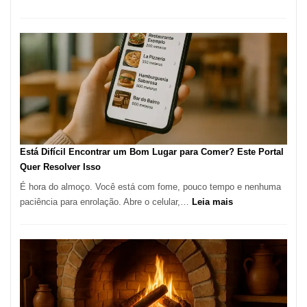
Cocoba
Restaura
onde
encontra
e
como
reservar
em
São
Paulo
Está Difícil Encontrar um Bom Lugar para Comer? Este Portal
Quer Resolver Isso
É hora do almoço. Você está com fome, pouco tempo e nenhuma
:
paciência para enrolação. Abre o celular,…
Leia mais
Está
Difícil
Encontrar
um
Bom
Lugar
para