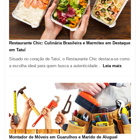
Paulo
com
Lasertera
Restaurante Chic: Culinária Brasileira e Marmitex em Destaque
em Tatuí
Situado no coração de Tatuí, o Restaurante Chic destaca-se como
:
a escolha ideal para quem busca a autenticidade…
Leia mais
Restauran
Chic:
Culinária
Brasileira
e
Marmitex
em
Destaque
em
Tatuí
Montador de Móveis em Guarulhos e Marido de Aluguel