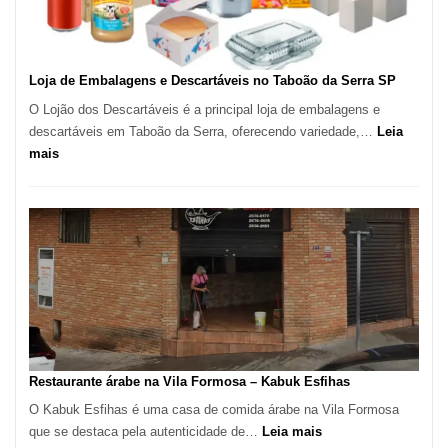
Carlos
SP
Loja de Embalagens e Descartáveis no Taboão da Serra SP
O Lojão dos Descartáveis é a principal loja de embalagens e
descartáveis em Taboão da Serra, oferecendo variedade,…
Leia
:
mais
Loja
de
Embalagens
e
Descartáveis
no
Taboão
da
Serra
SP
Restaurante árabe na Vila Formosa – Kabuk Esfihas
O Kabuk Esfihas é uma casa de comida árabe na Vila Formosa
:
que se destaca pela autenticidade de…
Leia mais