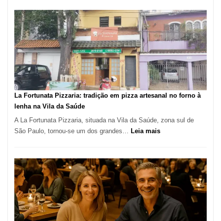
de
Manga
Se
Tornou
Um
dos
Restaurantes
Mais
Icônicos
La Fortunata Pizzaria: tradição em pizza artesanal no forno à
de
lenha na Vila da Saúde
Pinheiros
A La Fortunata Pizzaria, situada na Vila da Saúde, zona sul de
:
São Paulo, tornou-se um dos grandes…
Leia mais
La
Fortunata
Pizzaria:
tradição
em
pizza
artesanal
no