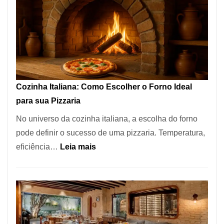
Encontrar
um
Bom
Lugar
para
Comer?
Cozinha Italiana: Como Escolher o Forno Ideal
Este
para sua Pizzaria
Portal
No universo da cozinha italiana, a escolha do forno
Quer
pode definir o sucesso de uma pizzaria. Temperatura,
Resolver
:
eficiência…
Leia mais
Isso
Cozinha
Italiana:
Como
Escolher
o