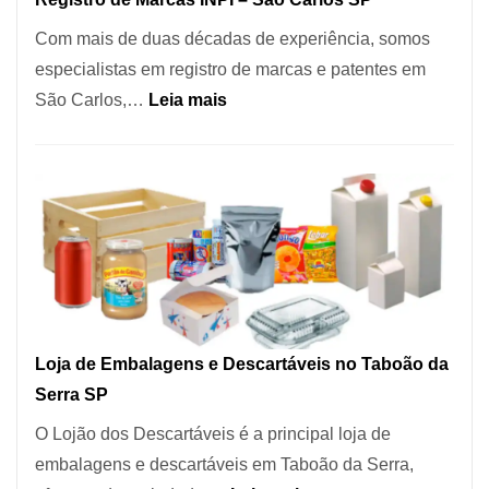
Coração
Com mais de duas décadas de experiência, somos
do
especialistas em registro de marcas e patentes em
Itaim
:
São Carlos,…
Leia mais
Bibi
Registro
de
Marcas
INPI
–
São
Carlos
SP
Loja de Embalagens e Descartáveis no Taboão da
Serra SP
O Lojão dos Descartáveis é a principal loja de
embalagens e descartáveis em Taboão da Serra,