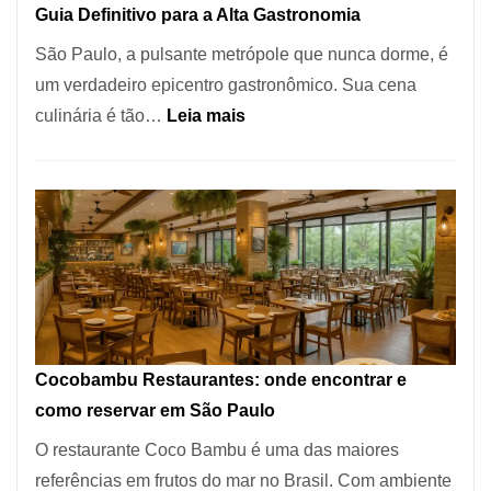
Guia Definitivo para a Alta Gastronomia
à
São Paulo, a pulsante metrópole que nunca dorme, é
lenha
um verdadeiro epicentro gastronômico. Sua cena
na
:
culinária é tão…
Leia mais
Vila
Os
da
10
Saúde
Melhores
Restaurantes
em
São
Paulo:
Um
Cocobambu Restaurantes: onde encontrar e
Guia
como reservar em São Paulo
Definitivo
O restaurante Coco Bambu é uma das maiores
para
referências em frutos do mar no Brasil. Com ambiente
a