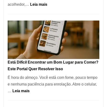
:
acolhedor,…
Leia mais
Alta
Cocobambu
Gastronomia
Restaurantes:
onde
encontrar
e
como
reservar
em
Está Difícil Encontrar um Bom Lugar para Comer?
São
Este Portal Quer Resolver Isso
Paulo
É hora do almoço. Você está com fome, pouco tempo
e nenhuma paciência para enrolação. Abre o celular,
:
…
Leia mais
Está
Difícil