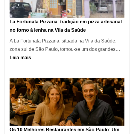
dos
Restaurantes
La Fortunata Pizzaria: tradição em pizza artesanal
Mais
no forno à lenha na Vila da Saúde
Icônicos
A La Fortunata Pizzaria, situada na Vila da Saúde,
de
zona sul de São Paulo, tornou-se um dos grandes…
Pinheiros
:
Leia mais
La
Fortunata
Pizzaria:
tradição
em
pizza
artesanal
no
Os 10 Melhores Restaurantes em São Paulo: Um
forno