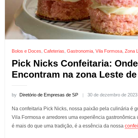
Bolos e Doces
,
Cafeterias
,
Gastronomia
,
Vila Formosa
,
Zona 
Pick Nicks Confeitaria: Onde
Encontram na zona Leste de
by
Diretório de Empresas de SP
30 de dezembro de 2023
Na confeitaria Pick Nicks, nossa paixão pela culinária é
Vila Formosa e arredores uma experiência gastronômica ún
é mais do que uma tradição, é a essência da nossa
confei