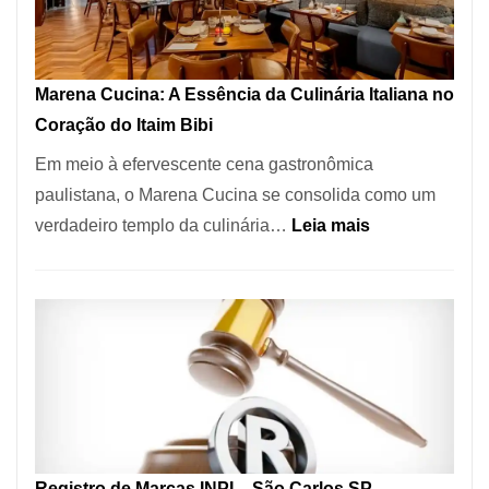
Forno
Ideal
para
Marena Cucina: A Essência da Culinária Italiana no
sua
Coração do Itaim Bibi
Pizzaria
Em meio à efervescente cena gastronômica
paulistana, o Marena Cucina se consolida como um
:
verdadeiro templo da culinária…
Leia mais
Marena
Cucina:
A
Essência
da
Culinária
Italiana
no
Registro de Marcas INPI – São Carlos SP