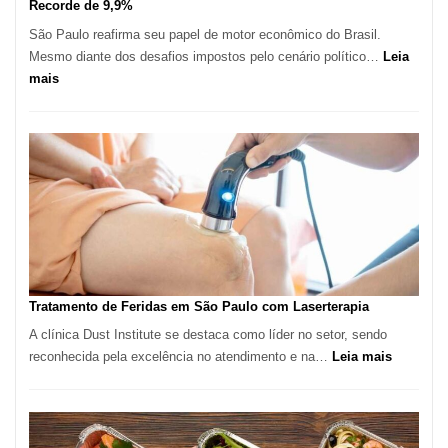
Recorde de 9,9%
São Paulo reafirma seu papel de motor econômico do Brasil.
Mesmo diante dos desafios impostos pelo cenário político…
Leia
:
mais
Comércio
Varejista
de
São
Paulo
Inicia
2025
com
Crescimento
Recorde
Tratamento de Feridas em São Paulo com Laserterapia
de
A clínica Dust Institute se destaca como líder no setor, sendo
9,9%
:
reconhecida pela excelência no atendimento e na…
Leia mais
Tratamen
de
Feridas
em