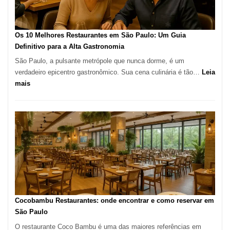
no
forno
à
Os 10 Melhores Restaurantes em São Paulo: Um Guia
lenha
Definitivo para a Alta Gastronomia
na
São Paulo, a pulsante metrópole que nunca dorme, é um
Vila
verdadeiro epicentro gastronômico. Sua cena culinária é tão…
Leia
da
:
mais
Saúde
Os
10
Melhores
Restaurantes
em
São
Paulo:
Um
Guia
Definitivo
Cocobambu Restaurantes: onde encontrar e como reservar em
para
São Paulo
a
O restaurante Coco Bambu é uma das maiores referências em
Alta