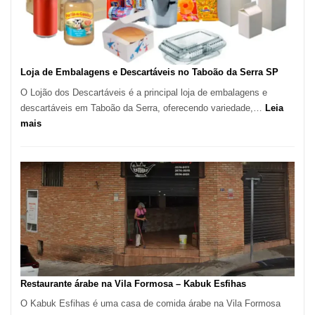
São
Carlos
SP
Loja de Embalagens e Descartáveis no Taboão da Serra SP
O Lojão dos Descartáveis é a principal loja de embalagens e
descartáveis em Taboão da Serra, oferecendo variedade,…
Leia
:
mais
Loja
de
Embalagens
e
Descartáveis
no
Taboão
da
Serra
SP
Restaurante árabe na Vila Formosa – Kabuk Esfihas
O Kabuk Esfihas é uma casa de comida árabe na Vila Formosa