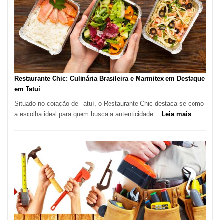
São
Paulo
com
Lasertera
Restaurante Chic: Culinária Brasileira e Marmitex em Destaque
em Tatuí
Situado no coração de Tatuí, o Restaurante Chic destaca-se como
:
a escolha ideal para quem busca a autenticidade…
Leia mais
Restauran
Chic:
Culinária
Brasileira
e
Marmitex
em
Destaque
em