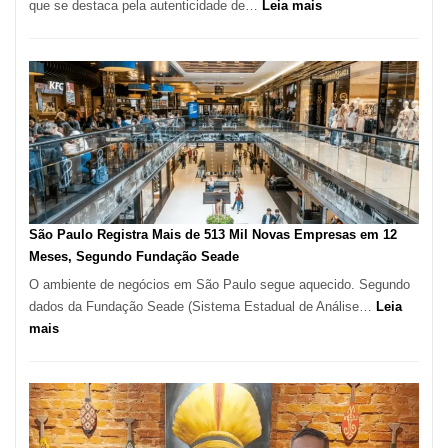
:
que se destaca pela autenticidade de…
Leia mais
Restaurante
árabe
na
Vila
Formosa
–
Kabuk
Esfihas
São Paulo Registra Mais de 513 Mil Novas Empresas em 12
Meses, Segundo Fundação Seade
O ambiente de negócios em São Paulo segue aquecido. Segundo
dados da Fundação Seade (Sistema Estadual de Análise…
Leia
:
mais
São
Paulo
Registra
Mais
de