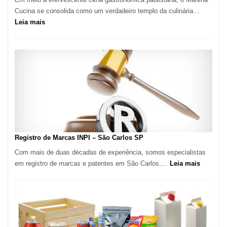
Cucina se consolida como um verdadeiro templo da culinária…
:
Leia mais
Marena
Cucina:
A
Essência
da
Culinária
Italiana
no
Coração
do
Registro de Marcas INPI – São Carlos SP
Itaim
Com mais de duas décadas de experiência, somos especialistas
Bibi
:
em registro de marcas e patentes em São Carlos,…
Leia mais
Registro
de
Marcas
INPI
–