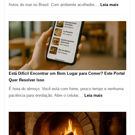
:
frutos do mar no Brasil. Com ambiente acolhedor,…
Leia mais
Gastronomia
Cocoba
Restaura
onde
encontra
e
como
reservar
em
São
Paulo
Está Difícil Encontrar um Bom Lugar para Comer? Este Portal
Quer Resolver Isso
É hora do almoço. Você está com fome, pouco tempo e nenhuma
:
paciência para enrolação. Abre o celular,…
Leia mais
Está
Difícil
Encontrar
um
Bom
Lugar