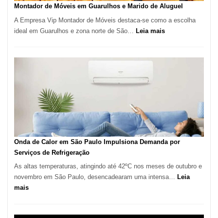
Tatuí
Montador de Móveis em Guarulhos e Marido de Aluguel
A Empresa Vip Montador de Móveis destaca-se como a escolha
:
ideal em Guarulhos e zona norte de São…
Leia mais
Montador
de
Móveis
em
Guarulhos
e
Marido
de
Aluguel
Onda de Calor em São Paulo Impulsiona Demanda por
Serviços de Refrigeração
As altas temperaturas, atingindo até 42ºC nos meses de outubro e
novembro em São Paulo, desencadearam uma intensa…
Leia
:
mais
Onda
de