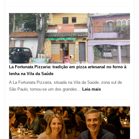
Pé
de
Manga
Se
Tornou
Um
dos
Restaurantes
Mais
Icônicos
La Fortunata Pizzaria: tradição em pizza artesanal no forno à
de
lenha na Vila da Saúde
Pinheiros
A La Fortunata Pizzaria, situada na Vila da Saúde, zona sul de
:
São Paulo, tornou-se um dos grandes…
Leia mais
La
Fortunata
Pizzaria:
tradição
em
pizza
artesanal