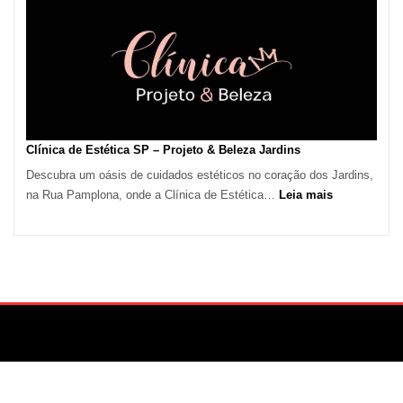
Calor
em
São
Paulo
Impulsiona
Demanda
por
Serviços
Clínica de Estética SP – Projeto & Beleza Jardins
de
Descubra um oásis de cuidados estéticos no coração dos Jardins,
Refrigeração
:
na Rua Pamplona, onde a Clínica de Estética…
Leia mais
Clínica
de
Estética
SP
–
Projeto
&
Beleza
Jardins