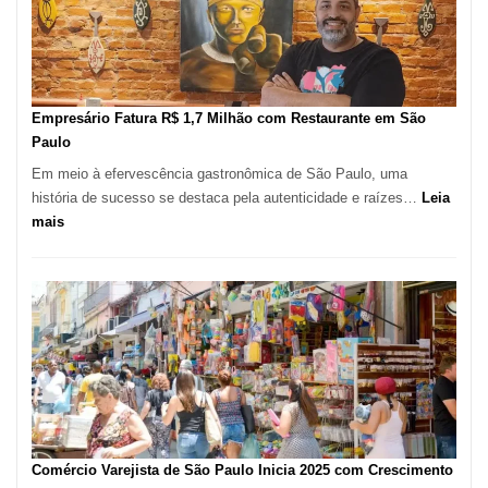
513
Mil
Novas
Empresas
em
Empresário Fatura R$ 1,7 Milhão com Restaurante em São
12
Paulo
Meses,
Em meio à efervescência gastronômica de São Paulo, uma
Segundo
história de sucesso se destaca pela autenticidade e raízes…
Leia
Fundação
:
mais
Seade
Empresário
Fatura
R$
1,7
Milhão
com
Restaurante
em
São
Paulo
Comércio Varejista de São Paulo Inicia 2025 com Crescimento