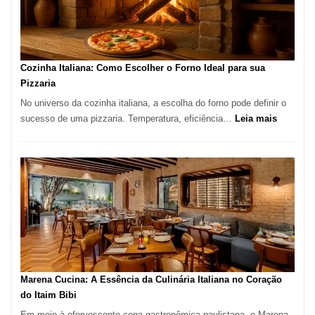
para
Comer?
Este
Portal
Cozinha Italiana: Como Escolher o Forno Ideal para sua
Quer
Pizzaria
Resolver
No universo da cozinha italiana, a escolha do forno pode definir o
Isso
:
sucesso de uma pizzaria. Temperatura, eficiência…
Leia mais
Cozinha
Italiana:
Como
Escolher
o
Forno
Ideal
para
sua
Pizzaria
Marena Cucina: A Essência da Culinária Italiana no Coração
do Itaim Bibi
Em meio à efervescente cena gastronômica paulistana, o Marena