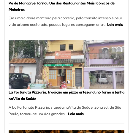
Pé de Manga Se Tornou Um dos Restaurantes Mais Icônicos de
Pinheiros
Em uma cidade marcada pela correria, pelo trânsito intenso e pela
:
vida urbana acelerada, poucos lugares conseguem criar…
Leia mais
Pé
de
Mang
Se
Torno
Um
dos
Resta
Mais
Icôni
La Fortunata Pizzaria: tradição em pizza artesanal no forno à lenha
de
na Vila da Saúde
Pinhe
A La Fortunata Pizzaria, situada na Vila da Saúde, zona sul de São
:
Paulo, tornou-se um dos grandes…
Leia mais
La
Fortunata
Pizzaria: