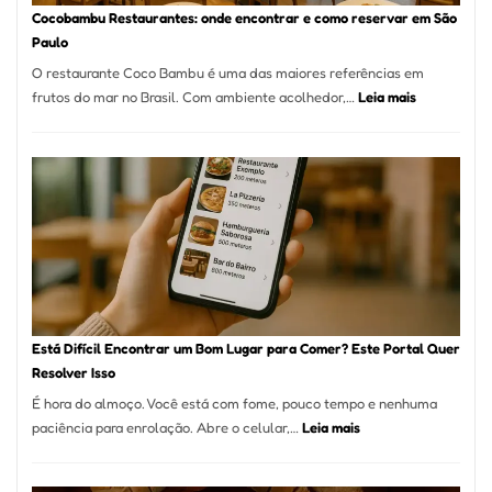
Definitivo
Cocobambu Restaurantes: onde encontrar e como reservar em São
para
Paulo
a
O restaurante Coco Bambu é uma das maiores referências em
Alta
:
frutos do mar no Brasil. Com ambiente acolhedor,…
Leia mais
Gastronomia
Cocobambu
Restaurante
onde
encontrar
e
como
reservar
em
São
Paulo
Está Difícil Encontrar um Bom Lugar para Comer? Este Portal Quer
Resolver Isso
É hora do almoço. Você está com fome, pouco tempo e nenhuma
:
paciência para enrolação. Abre o celular,…
Leia mais
Está
Difícil