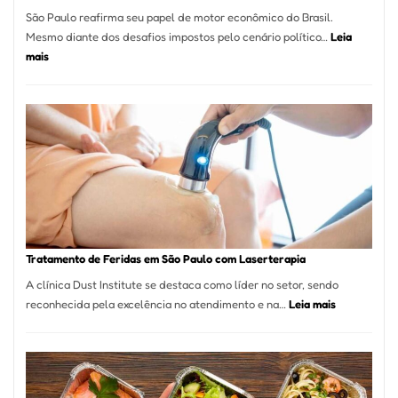
São Paulo reafirma seu papel de motor econômico do Brasil.
Mesmo diante dos desafios impostos pelo cenário político…
Leia
:
mais
Comércio
Varejista
de
São
Paulo
Inicia
2025
com
Crescimento
Recorde
Tratamento de Feridas em São Paulo com Laserterapia
de
A clínica Dust Institute se destaca como líder no setor, sendo
9,9%
:
reconhecida pela excelência no atendimento e na…
Leia mais
Tratamento
de
Feridas
em