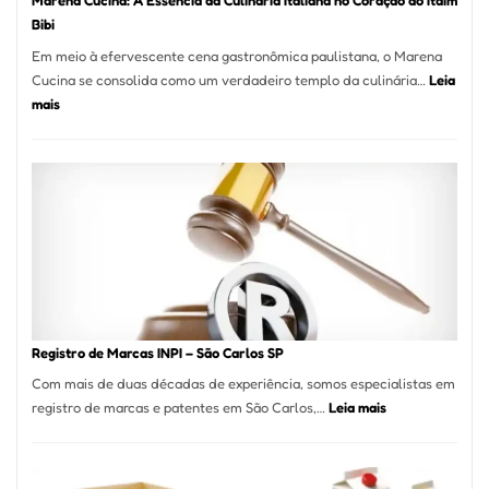
Marena Cucina: A Essência da Culinária Italiana no Coração do Itaim
Bibi
Em meio à efervescente cena gastronômica paulistana, o Marena
Cucina se consolida como um verdadeiro templo da culinária…
Leia
:
mais
Marena
Cucina:
A
Essência
da
Culinária
Italiana
no
Coração
do
Registro de Marcas INPI – São Carlos SP
Itaim
Com mais de duas décadas de experiência, somos especialistas em
Bibi
:
registro de marcas e patentes em São Carlos,…
Leia mais
Registro
de
Marcas