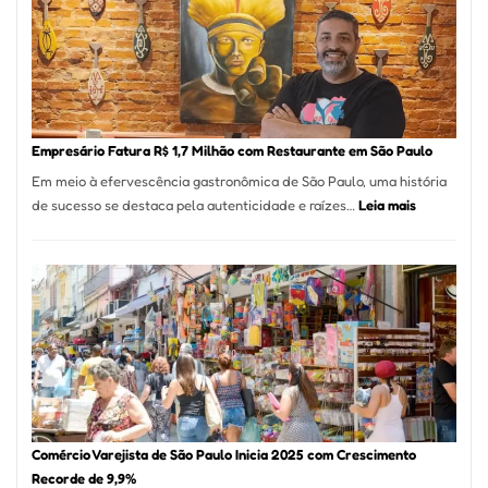
de
513
Mil
Nova
Empr
em
Empresário Fatura R$ 1,7 Milhão com Restaurante em São Paulo
12
Em meio à efervescência gastronômica de São Paulo, uma história
Mese
:
de sucesso se destaca pela autenticidade e raízes…
Leia mais
Segu
Empresário
Fund
Fatura
Sead
R$
1,7
Milhão
com
Restaurant
em
São
Paulo
Comércio Varejista de São Paulo Inicia 2025 com Crescimento
Recorde de 9,9%