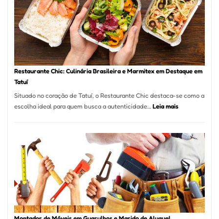
São
Paulo
com
Laserterapi
Restaurante Chic: Culinária Brasileira e Marmitex em Destaque em
Tatuí
Situado no coração de Tatuí, o Restaurante Chic destaca-se como a
:
escolha ideal para quem busca a autenticidade…
Leia mais
Restaurante
Chic:
Culinária
Brasileira
e
Marmitex
em
Destaque
em
Tatuí
Montador de Móveis em Guarulhos e Marido de Aluguel