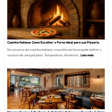
Encontrar
um
Bom
Lugar
para
Comer?
Este
Portal
Cozinha Italiana: Como Escolher o Forno Ideal para sua Pizzaria
Quer
No universo da cozinha italiana, a escolha do forno pode definir o
Resolver
:
sucesso de uma pizzaria. Temperatura, eficiência…
Leia mais
Isso
Cozinha
Italiana:
Como
Escolher
o
Forno
Ideal
para
sua
Pizzaria