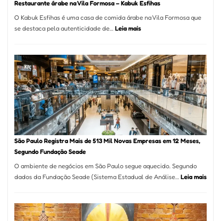
Restaurante árabe na Vila Formosa – Kabuk Esfihas
O Kabuk Esfihas é uma casa de comida árabe na Vila Formosa que
:
se destaca pela autenticidade de…
Leia mais
Restaurante
árabe
na
Vila
Formosa
–
Kabuk
Esfihas
São Paulo Registra Mais de 513 Mil Novas Empresas em 12 Meses,
Segundo Fundação Seade
O ambiente de negócios em São Paulo segue aquecido. Segundo
:
dados da Fundação Seade (Sistema Estadual de Análise…
Leia mais
São
Paul
Regi
Mais