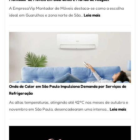
A Empresa Vip Montador de Móveis destaca-se como a escolha
:
ideal em Guarulhos e zona norte de São…
Leia mais
Montador
de
Móveis
em
Guarulhos
e
Marido
de
Aluguel
Onda de Calor em São Paulo Impulsiona Demanda por Serviços de
Refrigeração
As altas temperaturas, atingindo até 42ºC nos meses de outubro e
:
novembro em São Paulo, desencadearam uma intensa…
Leia mais
Onda
de
Calor
em