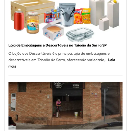
INPI
–
São
Carlos
SP
Loja de Embalagens e Descartáveis no Taboão da Serra SP
O Lojão dos Descartáveis é a principal loja de embalagens e
descartáveis em Taboão da Serra, oferecendo variedade,…
Leia
:
mais
Loja
de
Embalagens
e
Descartáveis
no
Taboão
da
Serra
SP