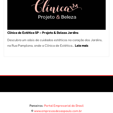
São
Paulo
Impulsi
Deman
por
Serviço
Clínica de Estética SP – Projeto & Beleza Jardins
de
Descubra um oásis de cuidados estéticos no coração dos Jardins,
Refrige
:
na Rua Pamplona, onde a Clínica de Estética…
Leia mais
Clínica
de
Estética
SP
–
Projeto
&
Beleza
Jardins
Parceiros:
Portal Empresarial do Brasil
©
www.empresasdesaopaulo.com.br