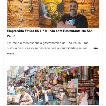
de
513
Mil
Novas
Empresas
em
Empresário Fatura R$ 1,7 Milhão com Restaurante em São
12
Paulo
Meses,
Em meio à efervescência gastronômica de São Paulo, uma
Segundo
história de sucesso se destaca pela autenticidade e raízes…
Leia
Fundação
:
mais
Seade
Empresário
Fatura
R$
1,7
Milhão
com
Restaurante
em
São
Paulo