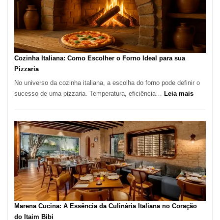
Lugar
para
Comer?
Este
Portal
Cozinha Italiana: Como Escolher o Forno Ideal para sua
Quer
Pizzaria
Resolver
No universo da cozinha italiana, a escolha do forno pode definir o
Isso
:
sucesso de uma pizzaria. Temperatura, eficiência…
Leia mais
Cozinha
Italiana:
Como
Escolher
o
Forno
Ideal
para
sua
Pizzaria
Marena Cucina: A Essência da Culinária Italiana no Coração
do Itaim Bibi