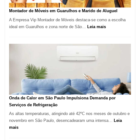
em
Tatuí
Montador de Móveis em Guarulhos e Marido de Aluguel
A Empresa Vip Montador de Móveis destaca-se como a escolha
:
ideal em Guarulhos e zona norte de São…
Leia mais
Montador
de
Móveis
em
Guarulhos
e
Marido
de
Aluguel
Onda de Calor em São Paulo Impulsiona Demanda por
Serviços de Refrigeração
As altas temperaturas, atingindo até 42ºC nos meses de outubro e
novembro em São Paulo, desencadearam uma intensa…
Leia
:
mais
Onda