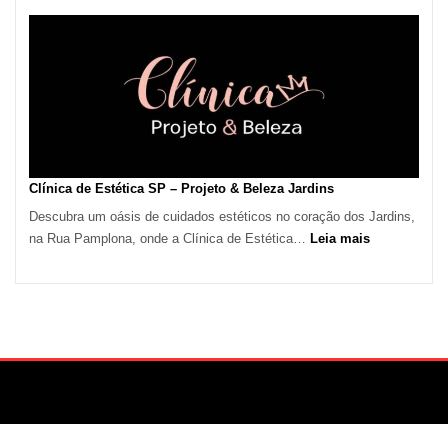
de
Calor
em
São
Paulo
Impulsiona
Demanda
por
Serviços
Clínica de Estética SP – Projeto & Beleza Jardins
de
Descubra um oásis de cuidados estéticos no coração dos Jardins,
Refrigeração
:
na Rua Pamplona, onde a Clínica de Estética…
Leia mais
Clínica
de
Estética
SP
–
Projeto
&
Beleza
Jardins