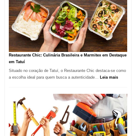
em
São
Paulo
com
Lasertera
Restaurante Chic: Culinária Brasileira e Marmitex em Destaque
em Tatuí
Situado no coração de Tatuí, o Restaurante Chic destaca-se como
:
a escolha ideal para quem busca a autenticidade…
Leia mais
Restauran
Chic:
Culinária
Brasileira
e
Marmitex
em
Destaque