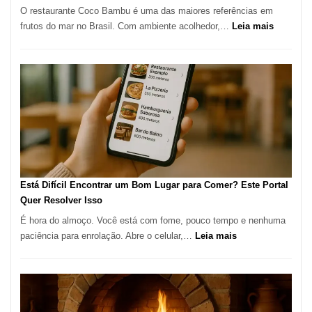
O restaurante Coco Bambu é uma das maiores referências em
Alta
:
frutos do mar no Brasil. Com ambiente acolhedor,…
Leia mais
Gastronomia
Cocoba
Restaura
onde
encontra
e
como
reservar
em
São
Paulo
Está Difícil Encontrar um Bom Lugar para Comer? Este Portal
Quer Resolver Isso
É hora do almoço. Você está com fome, pouco tempo e nenhuma
:
paciência para enrolação. Abre o celular,…
Leia mais
Está
Difícil
Encontrar
um
Bom