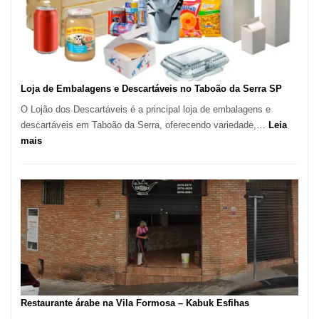
–
São
Carlos
SP
Loja de Embalagens e Descartáveis no Taboão da Serra SP
O Lojão dos Descartáveis é a principal loja de embalagens e
descartáveis em Taboão da Serra, oferecendo variedade,…
Leia
:
mais
Loja
de
Embalagens
e
Descartáveis
no
Taboão
da
Serra
SP
Restaurante árabe na Vila Formosa – Kabuk Esfihas