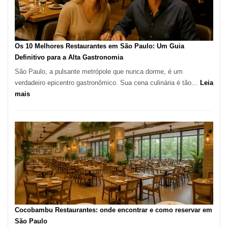
artesanal
no
forno
à
Os 10 Melhores Restaurantes em São Paulo: Um Guia
lenha
Definitivo para a Alta Gastronomia
na
São Paulo, a pulsante metrópole que nunca dorme, é um
Vila
verdadeiro epicentro gastronômico. Sua cena culinária é tão…
Leia
da
:
mais
Saúde
Os
10
Melhores
Restaurantes
em
São
Paulo:
Um
Guia
Definitivo
Cocobambu Restaurantes: onde encontrar e como reservar em
para
São Paulo
a