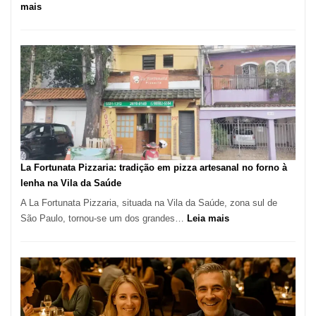
:
mais
Pé
de
Manga
Se
Tornou
Um
dos
Restaurantes
Mais
Icônicos
La Fortunata Pizzaria: tradição em pizza artesanal no forno à
de
lenha na Vila da Saúde
Pinheiros
A La Fortunata Pizzaria, situada na Vila da Saúde, zona sul de
:
São Paulo, tornou-se um dos grandes…
Leia mais
La
Fortunata
Pizzaria:
tradição
em
pizza