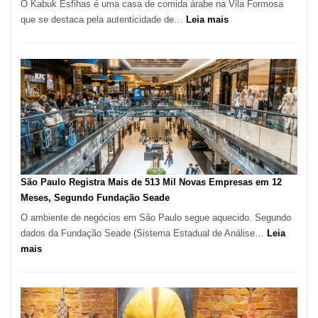
O Kabuk Esfihas é uma casa de comida árabe na Vila Formosa
:
que se destaca pela autenticidade de…
Leia mais
Restaurante
árabe
na
Vila
Formosa
–
Kabuk
Esfihas
São Paulo Registra Mais de 513 Mil Novas Empresas em 12
Meses, Segundo Fundação Seade
O ambiente de negócios em São Paulo segue aquecido. Segundo
dados da Fundação Seade (Sistema Estadual de Análise…
Leia
:
mais
São
Paulo
Registra
Mais