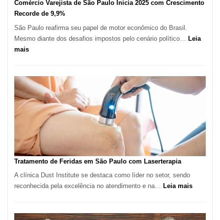
Comércio Varejista de São Paulo Inicia 2025 com Crescimento
Recorde de 9,9%
São Paulo reafirma seu papel de motor econômico do Brasil.
Mesmo diante dos desafios impostos pelo cenário político…
Leia
:
mais
Comércio
Varejista
de
São
Paulo
Inicia
2025
com
Crescimento
Recorde
Tratamento de Feridas em São Paulo com Laserterapia
de
A clínica Dust Institute se destaca como líder no setor, sendo
9,9%
:
reconhecida pela excelência no atendimento e na…
Leia mais
Tratamen
de
Feridas