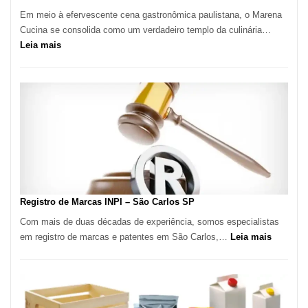
Em meio à efervescente cena gastronômica paulistana, o Marena
Cucina se consolida como um verdadeiro templo da culinária…
:
Leia mais
Marena
Cucina:
A
Essência
da
Culinária
Italiana
no
Coração
do
Registro de Marcas INPI – São Carlos SP
Itaim
Com mais de duas décadas de experiência, somos especialistas
Bibi
:
em registro de marcas e patentes em São Carlos,…
Leia mais
Registro
de
Marcas
INPI