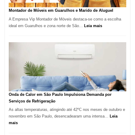
em
Tatuí
Montador de Móveis em Guarulhos e Marido de Aluguel
A Empresa Vip Montador de Móveis destaca-se como a escolha
:
ideal em Guarulhos e zona norte de São…
Leia mais
Montador
de
Móveis
em
Guarulhos
e
Marido
de
Aluguel
Onda de Calor em São Paulo Impulsiona Demanda por
Serviços de Refrigeração
As altas temperaturas, atingindo até 42ºC nos meses de outubro e
novembro em São Paulo, desencadearam uma intensa…
Leia
:
mais
Onda