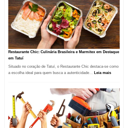
em
São
Paulo
com
Lasertera
Restaurante Chic: Culinária Brasileira e Marmitex em Destaque
em Tatuí
Situado no coração de Tatuí, o Restaurante Chic destaca-se como
:
a escolha ideal para quem busca a autenticidade…
Leia mais
Restauran
Chic:
Culinária
Brasileira
e
Marmitex
em
Destaque