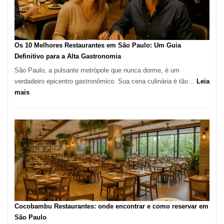
artesanal
no
forno
à
Os 10 Melhores Restaurantes em São Paulo: Um Guia
lenha
Definitivo para a Alta Gastronomia
na
São Paulo, a pulsante metrópole que nunca dorme, é um
Vila
verdadeiro epicentro gastronômico. Sua cena culinária é tão…
Leia
da
:
mais
Saúde
Os
10
Melhores
Restaurantes
em
São
Paulo:
Um
Guia
Definitivo
Cocobambu Restaurantes: onde encontrar e como reservar em
para
São Paulo
a