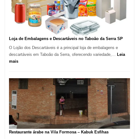
–
São
Carlos
SP
Loja de Embalagens e Descartáveis no Taboão da Serra SP
O Lojão dos Descartáveis é a principal loja de embalagens e
descartáveis em Taboão da Serra, oferecendo variedade,…
Leia
:
mais
Loja
de
Embalagens
e
Descartáveis
no
Taboão
da
Serra
SP
Restaurante árabe na Vila Formosa – Kabuk Esfihas