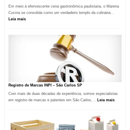
Em meio à efervescente cena gastronômica paulistana, o Marena
Cucina se consolida como um verdadeiro templo da culinária…
:
Leia mais
Marena
Cucina:
A
Essência
da
Culinária
Italiana
no
Coração
do
Registro de Marcas INPI – São Carlos SP
Itaim
Com mais de duas décadas de experiência, somos especialistas
Bibi
:
em registro de marcas e patentes em São Carlos,…
Leia mais
Registro
de
Marcas
INPI