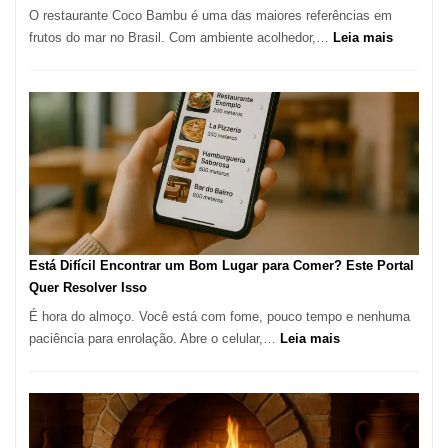
O restaurante Coco Bambu é uma das maiores referências em
Alta
:
frutos do mar no Brasil. Com ambiente acolhedor,…
Leia mais
Gastronomia
Cocoba
Restaura
onde
encontra
e
como
reservar
em
São
Paulo
Está Difícil Encontrar um Bom Lugar para Comer? Este Portal
Quer Resolver Isso
É hora do almoço. Você está com fome, pouco tempo e nenhuma
:
paciência para enrolação. Abre o celular,…
Leia mais
Está
Difícil
Encontrar
um
Bom