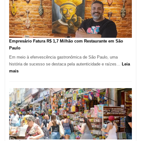
de
513
Mil
Novas
Empresas
em
Empresário Fatura R$ 1,7 Milhão com Restaurante em São
12
Paulo
Meses,
Em meio à efervescência gastronômica de São Paulo, uma
Segundo
história de sucesso se destaca pela autenticidade e raízes…
Leia
Fundação
:
mais
Seade
Empresário
Fatura
R$
1,7
Milhão
com
Restaurante
em
São
Paulo