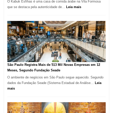
O Kabuk Esfihas é uma casa de comida árabe na Vila Formosa
:
que se destaca pela autenticidade de…
Leia mais
Restaurante
árabe
na
Vila
Formosa
–
Kabuk
Esfihas
São Paulo Registra Mais de 513 Mil Novas Empresas em 12
Meses, Segundo Fundação Seade
O ambiente de negócios em São Paulo segue aquecido. Segundo
dados da Fundação Seade (Sistema Estadual de Análise…
Leia
:
mais
São
Paulo
Registra
Mais