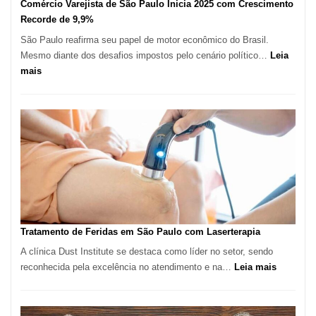
Comércio Varejista de São Paulo Inicia 2025 com Crescimento
Recorde de 9,9%
São Paulo reafirma seu papel de motor econômico do Brasil.
Mesmo diante dos desafios impostos pelo cenário político…
Leia
:
mais
Comércio
Varejista
de
São
Paulo
Inicia
2025
com
Crescimento
Recorde
Tratamento de Feridas em São Paulo com Laserterapia
de
A clínica Dust Institute se destaca como líder no setor, sendo
9,9%
:
reconhecida pela excelência no atendimento e na…
Leia mais
Tratamen
de
Feridas