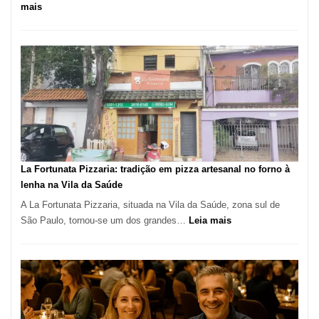
:
mais
Pé
de
Manga
Se
Tornou
Um
dos
Restaurantes
Mais
Icônicos
La Fortunata Pizzaria: tradição em pizza artesanal no forno à
de
lenha na Vila da Saúde
Pinheiros
A La Fortunata Pizzaria, situada na Vila da Saúde, zona sul de
:
São Paulo, tornou-se um dos grandes…
Leia mais
La
Fortunata
Pizzaria:
tradição
em
pizza