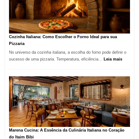
Lugar
para
Comer?
Este
Portal
Cozinha Italiana: Como Escolher o Forno Ideal para sua
Quer
Pizzaria
Resolver
No universo da cozinha italiana, a escolha do forno pode definir o
Isso
:
sucesso de uma pizzaria. Temperatura, eficiência…
Leia mais
Cozinha
Italiana:
Como
Escolher
o
Forno
Ideal
para
sua
Pizzaria
Marena Cucina: A Essência da Culinária Italiana no Coração
do Itaim Bibi