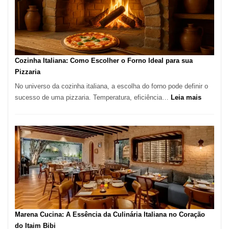
Lugar
para
Comer?
Este
Portal
Cozinha Italiana: Como Escolher o Forno Ideal para sua
Quer
Pizzaria
Resolver
No universo da cozinha italiana, a escolha do forno pode definir o
Isso
:
sucesso de uma pizzaria. Temperatura, eficiência…
Leia mais
Cozinha
Italiana:
Como
Escolher
o
Forno
Ideal
para
sua
Pizzaria
Marena Cucina: A Essência da Culinária Italiana no Coração
do Itaim Bibi