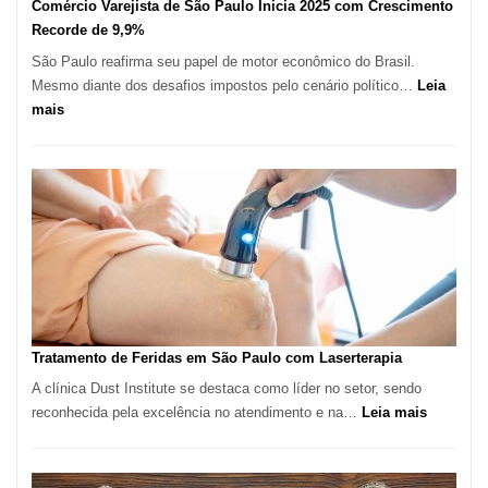
Comércio Varejista de São Paulo Inicia 2025 com Crescimento
Recorde de 9,9%
São Paulo reafirma seu papel de motor econômico do Brasil.
Mesmo diante dos desafios impostos pelo cenário político…
Leia
:
mais
Comércio
Varejista
de
São
Paulo
Inicia
2025
com
Crescimento
Recorde
Tratamento de Feridas em São Paulo com Laserterapia
de
A clínica Dust Institute se destaca como líder no setor, sendo
9,9%
:
reconhecida pela excelência no atendimento e na…
Leia mais
Tratamen
de
Feridas