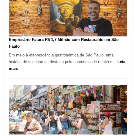
de
513
Mil
Novas
Empresas
em
Empresário Fatura R$ 1,7 Milhão com Restaurante em São
12
Paulo
Meses,
Em meio à efervescência gastronômica de São Paulo, uma
Segundo
história de sucesso se destaca pela autenticidade e raízes…
Leia
Fundação
:
mais
Seade
Empresário
Fatura
R$
1,7
Milhão
com
Restaurante
em
São
Paulo