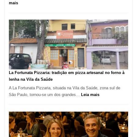
:
mais
Pé
de
Manga
Se
Tornou
Um
dos
Restaurantes
Mais
Icônicos
La Fortunata Pizzaria: tradição em pizza artesanal no forno à
de
lenha na Vila da Saúde
Pinheiros
A La Fortunata Pizzaria, situada na Vila da Saúde, zona sul de
:
São Paulo, tornou-se um dos grandes…
Leia mais
La
Fortunata
Pizzaria:
tradição
em
pizza