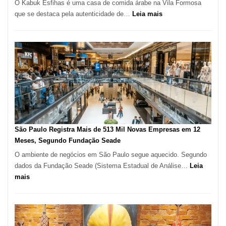
O Kabuk Esfihas é uma casa de comida árabe na Vila Formosa
:
que se destaca pela autenticidade de…
Leia mais
Restaurante
árabe
na
Vila
Formosa
–
Kabuk
Esfihas
São Paulo Registra Mais de 513 Mil Novas Empresas em 12
Meses, Segundo Fundação Seade
O ambiente de negócios em São Paulo segue aquecido. Segundo
dados da Fundação Seade (Sistema Estadual de Análise…
Leia
:
mais
São
Paulo
Registra
Mais