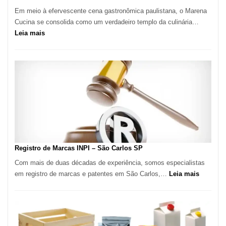
Em meio à efervescente cena gastronômica paulistana, o Marena
Cucina se consolida como um verdadeiro templo da culinária…
:
Leia mais
Marena
Cucina:
A
Essência
da
Culinária
Italiana
no
Coração
do
Registro de Marcas INPI – São Carlos SP
Itaim
Com mais de duas décadas de experiência, somos especialistas
Bibi
:
em registro de marcas e patentes em São Carlos,…
Leia mais
Registro
de
Marcas
INPI