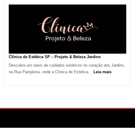
de
Calor
em
São
Paulo
Impulsiona
Demanda
por
Serviços
Clínica de Estética SP – Projeto & Beleza Jardins
de
Descubra um oásis de cuidados estéticos no coração dos Jardins,
Refrigeração
:
na Rua Pamplona, onde a Clínica de Estética…
Leia mais
Clínica
de
Estética
SP
–
Projeto
&
Beleza
Jardins