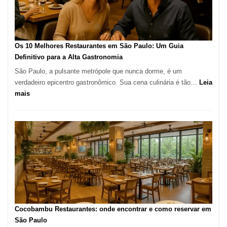
artesanal
no
forno
à
Os 10 Melhores Restaurantes em São Paulo: Um Guia
lenha
Definitivo para a Alta Gastronomia
na
São Paulo, a pulsante metrópole que nunca dorme, é um
Vila
verdadeiro epicentro gastronômico. Sua cena culinária é tão…
Leia
da
:
mais
Saúde
Os
10
Melhores
Restaurantes
em
São
Paulo:
Um
Guia
Definitivo
Cocobambu Restaurantes: onde encontrar e como reservar em
para
São Paulo
a