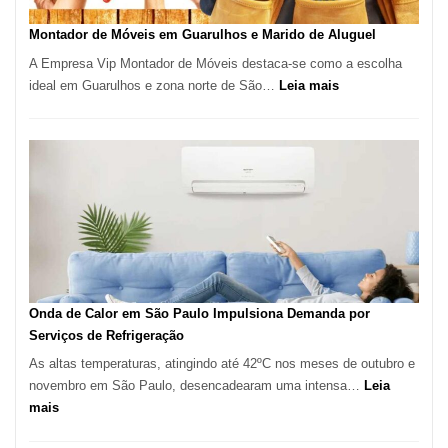
em
Tatuí
Montador de Móveis em Guarulhos e Marido de Aluguel
A Empresa Vip Montador de Móveis destaca-se como a escolha
:
ideal em Guarulhos e zona norte de São…
Leia mais
Montador
de
Móveis
em
Guarulhos
e
Marido
de
Aluguel
Onda de Calor em São Paulo Impulsiona Demanda por
Serviços de Refrigeração
As altas temperaturas, atingindo até 42ºC nos meses de outubro e
novembro em São Paulo, desencadearam uma intensa…
Leia
:
mais
Onda