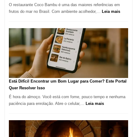
O restaurante Coco Bambu é uma das maiores referências em
Alta
:
frutos do mar no Brasil. Com ambiente acolhedor,…
Leia mais
Gastronomia
Cocoba
Restaura
onde
encontra
e
como
reservar
em
São
Paulo
Está Difícil Encontrar um Bom Lugar para Comer? Este Portal
Quer Resolver Isso
É hora do almoço. Você está com fome, pouco tempo e nenhuma
:
paciência para enrolação. Abre o celular,…
Leia mais
Está
Difícil
Encontrar
um
Bom