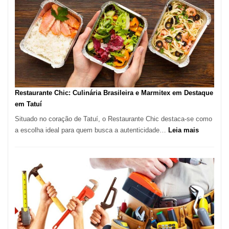
em
São
Paulo
com
Lasertera
Restaurante Chic: Culinária Brasileira e Marmitex em Destaque
em Tatuí
Situado no coração de Tatuí, o Restaurante Chic destaca-se como
:
a escolha ideal para quem busca a autenticidade…
Leia mais
Restauran
Chic:
Culinária
Brasileira
e
Marmitex
em
Destaque