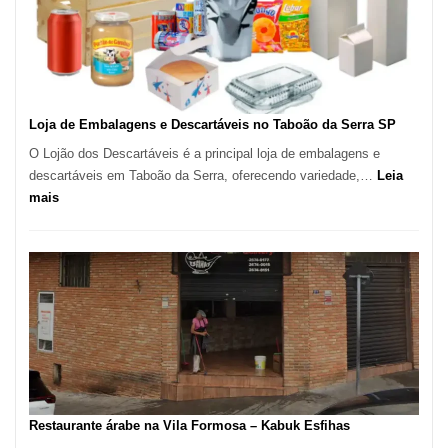
–
São
Carlos
SP
Loja de Embalagens e Descartáveis no Taboão da Serra SP
O Lojão dos Descartáveis é a principal loja de embalagens e
descartáveis em Taboão da Serra, oferecendo variedade,…
Leia
:
mais
Loja
de
Embalagens
e
Descartáveis
no
Taboão
da
Serra
SP
Restaurante árabe na Vila Formosa – Kabuk Esfihas