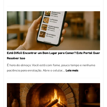
Cocobambu
Restaurante
onde
encontrar
e
como
reservar
em
São
Paulo
Está Difícil Encontrar um Bom Lugar para Comer? Este Portal Quer
Resolver Isso
É hora do almoço. Você está com fome, pouco tempo e nenhuma
:
paciência para enrolação. Abre o celular,…
Leia mais
Está
Difícil
Encontrar
um
Bom
Lugar
para