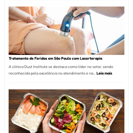
Varejista
de
São
Paulo
Inicia
2025
com
Crescimento
Recorde
Tratamento de Feridas em São Paulo com Laserterapia
de
A clínica Dust Institute se destaca como líder no setor, sendo
9,9%
:
reconhecida pela excelência no atendimento e na…
Leia mais
Tratamento
de
Feridas
em
São
Paulo
com
Laserterapi