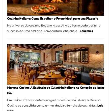
Comer?
Este
Portal
Cozinha Italiana: Como Escolher o Forno Ideal para sua Pizzaria
Quer
No universo da cozinha italiana, a escolha do forno pode definir o
Resolver
:
sucesso de uma pizzaria. Temperatura, eficiência…
Leia mais
Isso
Cozinha
Italiana:
Como
Escolher
o
Forno
Ideal
para
sua
Pizzaria
Marena Cucina: A Essência da Culinária Italiana no Coração do Itaim
Bibi
Em meio à efervescente cena gastronômica paulistana, o Marena
Cucina se consolida como um verdadeiro templo da culinária…
Leia
:
mais