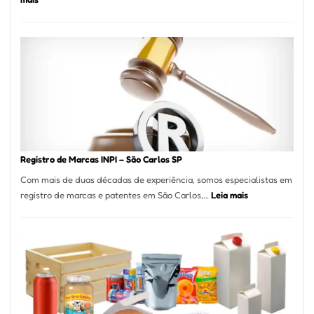
Marena
Cucina:
A
Essência
da
Culinária
Italiana
no
Coração
do
Registro de Marcas INPI – São Carlos SP
Itaim
Com mais de duas décadas de experiência, somos especialistas em
Bibi
:
registro de marcas e patentes em São Carlos,…
Leia mais
Registro
de
Marcas
INPI
–
São
Carlos