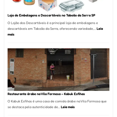
SP
Loja de Embalagens e Descartáveis no Taboão da Serra SP
O Lojão dos Descartáveis é a principal loja de embalagens e
descartáveis em Taboão da Serra, oferecendo variedade,…
Leia
:
mais
Loja
de
Embalagens
e
Descartáveis
no
Taboão
da
Serra
SP
Restaurante árabe na Vila Formosa – Kabuk Esfihas
O Kabuk Esfihas é uma casa de comida árabe na Vila Formosa que
:
se destaca pela autenticidade de…
Leia mais
Restaurante