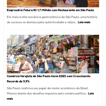
Empr
em
Empresário Fatura R$ 1,7 Milhão com Restaurante em São Paulo
12
Em meio à efervescência gastronômica de São Paulo, uma história
Mese
:
de sucesso se destaca pela autenticidade e raízes…
Leia mais
Segu
Empresário
Fund
Fatura
Sead
R$
1,7
Milhão
com
Restaurant
em
São
Paulo
Comércio Varejista de São Paulo Inicia 2025 com Crescimento
Recorde de 9,9%
São Paulo reafirma seu papel de motor econômico do Brasil.
Mesmo diante dos desafios impostos pelo cenário político…
Leia
:
mais
Comércio