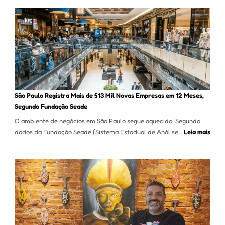
árabe
na
Vila
Formosa
–
Kabuk
Esfihas
São Paulo Registra Mais de 513 Mil Novas Empresas em 12 Meses,
Segundo Fundação Seade
O ambiente de negócios em São Paulo segue aquecido. Segundo
:
dados da Fundação Seade (Sistema Estadual de Análise…
Leia mais
São
Paul
Regi
Mais
de
513
Mil
Nova