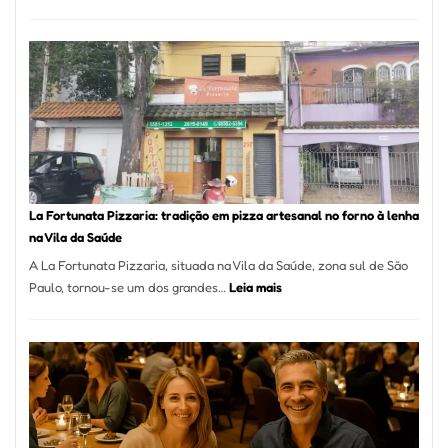
Pé
de
Mang
Se
Torno
Um
dos
Resta
Mais
Icôni
La Fortunata Pizzaria: tradição em pizza artesanal no forno à lenha
de
na Vila da Saúde
Pinhe
A La Fortunata Pizzaria, situada na Vila da Saúde, zona sul de São
:
Paulo, tornou-se um dos grandes…
Leia mais
La
Fortunata
Pizzaria:
tradição
em
pizza
artesanal