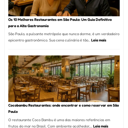
no
forno
à
Os 10 Melhores Restaurantes em São Paulo: Um Guia Definitivo
lenha
para a Alta Gastronomia
na
São Paulo, a pulsante metrópole que nunca dorme, é um verdadeiro
Vila
:
epicentro gastronômico. Sua cena culinária é tão…
Leia mais
da
Os
Saúde
10
Melhores
Restaurante
em
São
Paulo:
Um
Guia
Definitivo
Cocobambu Restaurantes: onde encontrar e como reservar em São
para
Paulo
a
O restaurante Coco Bambu é uma das maiores referências em
Alta
:
frutos do mar no Brasil. Com ambiente acolhedor,…
Leia mais
Gastronomia