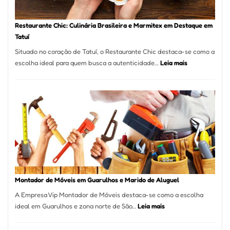
Restaurante Chic: Culinária Brasileira e Marmitex em Destaque em
Tatuí
Situado no coração de Tatuí, o Restaurante Chic destaca-se como a
:
escolha ideal para quem busca a autenticidade…
Leia mais
Restaurante
Chic:
Culinária
Brasileira
e
Marmitex
em
Destaque
em
Tatuí
Montador de Móveis em Guarulhos e Marido de Aluguel
A Empresa Vip Montador de Móveis destaca-se como a escolha
:
ideal em Guarulhos e zona norte de São…
Leia mais
Montador
de