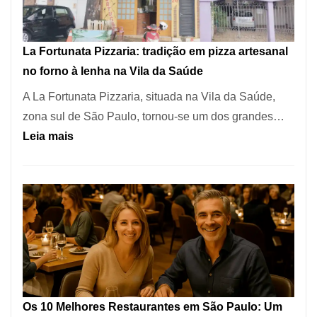
dos
Restaurantes
La Fortunata Pizzaria: tradição em pizza artesanal
Mais
no forno à lenha na Vila da Saúde
Icônicos
A La Fortunata Pizzaria, situada na Vila da Saúde,
de
zona sul de São Paulo, tornou-se um dos grandes…
Pinheiros
:
Leia mais
La
Fortunata
Pizzaria:
tradição
em
pizza
artesanal
no
Os 10 Melhores Restaurantes em São Paulo: Um
forno