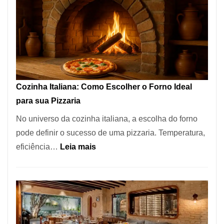
Encontrar
um
Bom
Lugar
para
Comer?
Cozinha Italiana: Como Escolher o Forno Ideal
Este
para sua Pizzaria
Portal
No universo da cozinha italiana, a escolha do forno
Quer
pode definir o sucesso de uma pizzaria. Temperatura,
Resolver
:
eficiência…
Leia mais
Isso
Cozinha
Italiana:
Como
Escolher
o