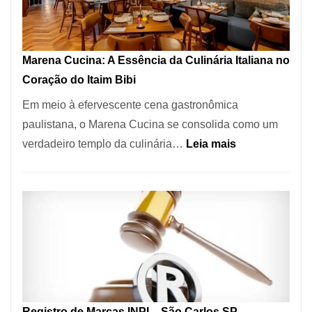
Forno
Ideal
para
Marena Cucina: A Essência da Culinária Italiana no
sua
Coração do Itaim Bibi
Pizzaria
Em meio à efervescente cena gastronômica
paulistana, o Marena Cucina se consolida como um
:
verdadeiro templo da culinária…
Leia mais
Marena
Cucina:
A
Essência
da
Culinária
Italiana
no
Registro de Marcas INPI – São Carlos SP