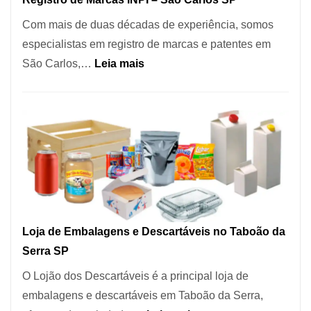
Coração
Com mais de duas décadas de experiência, somos
do
especialistas em registro de marcas e patentes em
Itaim
:
São Carlos,…
Leia mais
Bibi
Registro
de
Marcas
INPI
–
São
Carlos
SP
Loja de Embalagens e Descartáveis no Taboão da
Serra SP
O Lojão dos Descartáveis é a principal loja de
embalagens e descartáveis em Taboão da Serra,