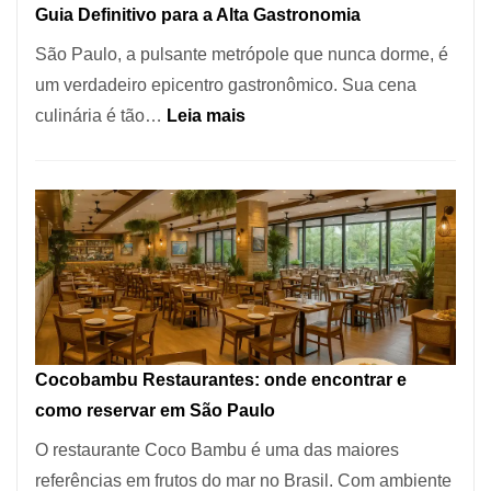
Guia Definitivo para a Alta Gastronomia
à
São Paulo, a pulsante metrópole que nunca dorme, é
lenha
um verdadeiro epicentro gastronômico. Sua cena
na
:
culinária é tão…
Leia mais
Vila
Os
da
10
Saúde
Melhores
Restaurantes
em
São
Paulo:
Um
Cocobambu Restaurantes: onde encontrar e
Guia
como reservar em São Paulo
Definitivo
O restaurante Coco Bambu é uma das maiores
para
referências em frutos do mar no Brasil. Com ambiente
a