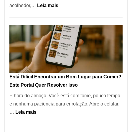
:
acolhedor,…
Leia mais
Alta
Cocobambu
Gastronomia
Restaurantes:
onde
encontrar
e
como
reservar
em
Está Difícil Encontrar um Bom Lugar para Comer?
São
Este Portal Quer Resolver Isso
Paulo
É hora do almoço. Você está com fome, pouco tempo
e nenhuma paciência para enrolação. Abre o celular,
:
…
Leia mais
Está
Difícil