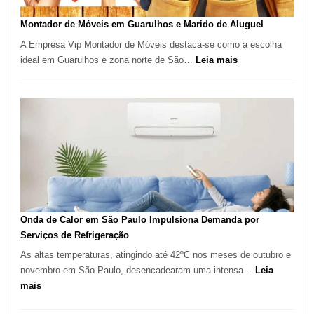
em
Tatuí
Montador de Móveis em Guarulhos e Marido de Aluguel
A Empresa Vip Montador de Móveis destaca-se como a escolha
:
ideal em Guarulhos e zona norte de São…
Leia mais
Montador
de
Móveis
em
Guarulhos
e
Marido
de
Aluguel
Onda de Calor em São Paulo Impulsiona Demanda por
Serviços de Refrigeração
As altas temperaturas, atingindo até 42ºC nos meses de outubro e
novembro em São Paulo, desencadearam uma intensa…
Leia
:
mais
Onda