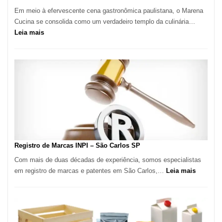
Em meio à efervescente cena gastronômica paulistana, o Marena
Cucina se consolida como um verdadeiro templo da culinária…
:
Leia mais
Marena
Cucina:
A
Essência
da
Culinária
Italiana
no
Coração
do
Registro de Marcas INPI – São Carlos SP
Itaim
Com mais de duas décadas de experiência, somos especialistas
Bibi
:
em registro de marcas e patentes em São Carlos,…
Leia mais
Registro
de
Marcas
INPI