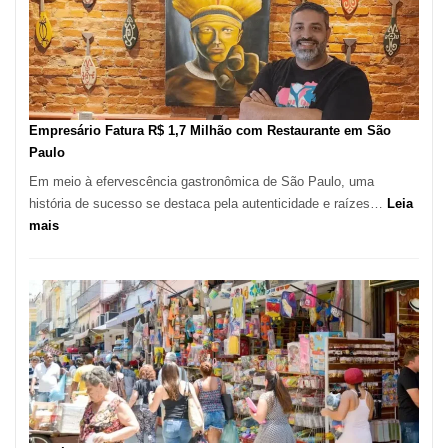
de
513
Mil
Novas
Empresas
em
Empresário Fatura R$ 1,7 Milhão com Restaurante em São
12
Paulo
Meses,
Em meio à efervescência gastronômica de São Paulo, uma
Segundo
história de sucesso se destaca pela autenticidade e raízes…
Leia
Fundação
:
mais
Seade
Empresário
Fatura
R$
1,7
Milhão
com
Restaurante
em
São
Paulo