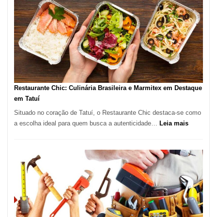
em
São
Paulo
com
Lasertera
Restaurante Chic: Culinária Brasileira e Marmitex em Destaque
em Tatuí
Situado no coração de Tatuí, o Restaurante Chic destaca-se como
:
a escolha ideal para quem busca a autenticidade…
Leia mais
Restauran
Chic:
Culinária
Brasileira
e
Marmitex
em
Destaque