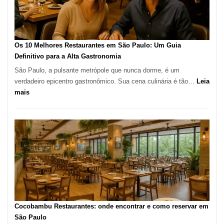
artesanal
no
forno
à
Os 10 Melhores Restaurantes em São Paulo: Um Guia
lenha
Definitivo para a Alta Gastronomia
na
São Paulo, a pulsante metrópole que nunca dorme, é um
Vila
verdadeiro epicentro gastronômico. Sua cena culinária é tão…
Leia
da
:
mais
Saúde
Os
10
Melhores
Restaurantes
em
São
Paulo:
Um
Guia
Definitivo
Cocobambu Restaurantes: onde encontrar e como reservar em
para
São Paulo
a