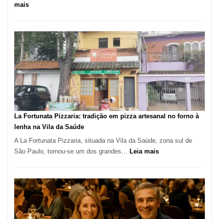
:
mais
Pé
de
Manga
Se
Tornou
Um
dos
Restaurantes
Mais
Icônicos
La Fortunata Pizzaria: tradição em pizza artesanal no forno à
de
lenha na Vila da Saúde
Pinheiros
A La Fortunata Pizzaria, situada na Vila da Saúde, zona sul de
:
São Paulo, tornou-se um dos grandes…
Leia mais
La
Fortunata
Pizzaria:
tradição
em
pizza