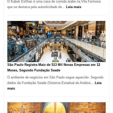
O Kabuk Esfihas é uma casa de comida árabe na Vila Formosa
:
que se destaca pela autenticidade de…
Leia mais
Restaurante
árabe
na
Vila
Formosa
–
Kabuk
Esfihas
São Paulo Registra Mais de 513 Mil Novas Empresas em 12
Meses, Segundo Fundação Seade
O ambiente de negócios em São Paulo segue aquecido. Segundo
dados da Fundação Seade (Sistema Estadual de Análise…
Leia
:
mais
São
Paulo
Registra
Mais