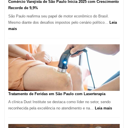
Comércio Varejista de São Paulo Inicia 2025 com Crescimento
Recorde de 9,9%
São Paulo reafirma seu papel de motor econômico do Brasil.
Mesmo diante dos desafios impostos pelo cenário político…
Leia
:
mais
Comércio
Varejista
de
São
Paulo
Inicia
2025
com
Crescimento
Recorde
Tratamento de Feridas em São Paulo com Laserterapia
de
A clínica Dust Institute se destaca como líder no setor, sendo
9,9%
:
reconhecida pela excelência no atendimento e na…
Leia mais
Tratamen
de
Feridas