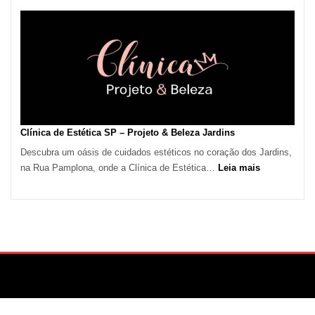
de
Calor
em
São
Paulo
Impulsiona
Demanda
por
Serviços
Clínica de Estética SP – Projeto & Beleza Jardins
de
Descubra um oásis de cuidados estéticos no coração dos Jardins,
Refrigeração
:
na Rua Pamplona, onde a Clínica de Estética…
Leia mais
Clínica
de
Estética
SP
–
Projeto
&
Beleza
Jardins