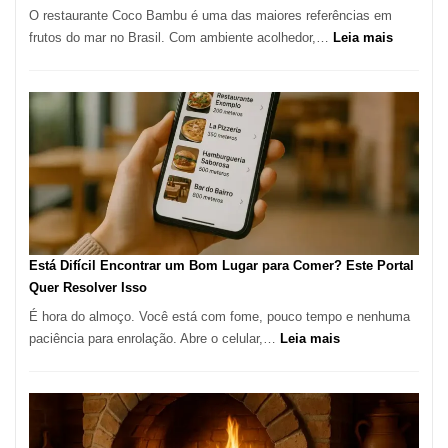
O restaurante Coco Bambu é uma das maiores referências em
Alta
:
frutos do mar no Brasil. Com ambiente acolhedor,…
Leia mais
Gastronomia
Cocoba
Restaura
onde
encontra
e
como
reservar
em
São
Paulo
Está Difícil Encontrar um Bom Lugar para Comer? Este Portal
Quer Resolver Isso
É hora do almoço. Você está com fome, pouco tempo e nenhuma
:
paciência para enrolação. Abre o celular,…
Leia mais
Está
Difícil
Encontrar
um
Bom