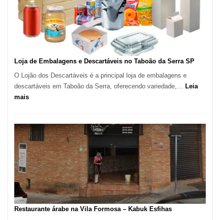
–
São
Carlos
SP
Loja de Embalagens e Descartáveis no Taboão da Serra SP
O Lojão dos Descartáveis é a principal loja de embalagens e
descartáveis em Taboão da Serra, oferecendo variedade,…
Leia
:
mais
Loja
de
Embalagens
e
Descartáveis
no
Taboão
da
Serra
SP
Restaurante árabe na Vila Formosa – Kabuk Esfihas