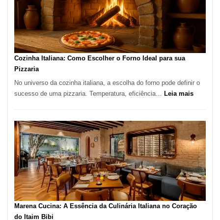
Lugar
para
Comer?
Este
Portal
Cozinha Italiana: Como Escolher o Forno Ideal para sua
Quer
Pizzaria
Resolver
No universo da cozinha italiana, a escolha do forno pode definir o
Isso
:
sucesso de uma pizzaria. Temperatura, eficiência…
Leia mais
Cozinha
Italiana:
Como
Escolher
o
Forno
Ideal
para
sua
Pizzaria
Marena Cucina: A Essência da Culinária Italiana no Coração
do Itaim Bibi