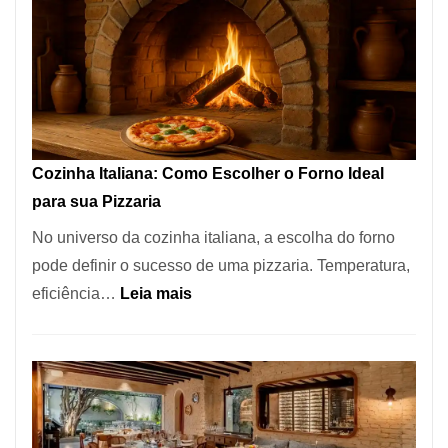
Encontrar
um
Bom
Lugar
para
Comer?
Cozinha Italiana: Como Escolher o Forno Ideal
Este
para sua Pizzaria
Portal
No universo da cozinha italiana, a escolha do forno
Quer
pode definir o sucesso de uma pizzaria. Temperatura,
Resolver
:
eficiência…
Leia mais
Isso
Cozinha
Italiana:
Como
Escolher
o