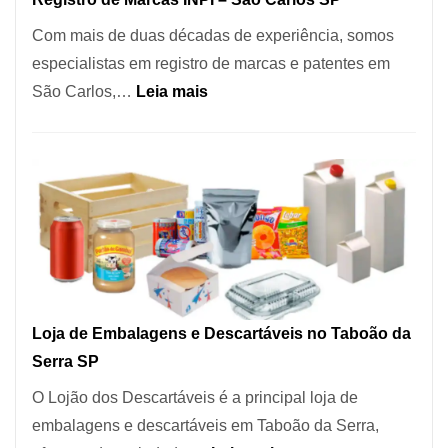
Coração
Com mais de duas décadas de experiência, somos
do
especialistas em registro de marcas e patentes em
Itaim
:
São Carlos,…
Leia mais
Bibi
Registro
de
Marcas
INPI
–
São
Carlos
SP
Loja de Embalagens e Descartáveis no Taboão da
Serra SP
O Lojão dos Descartáveis é a principal loja de
embalagens e descartáveis em Taboão da Serra,