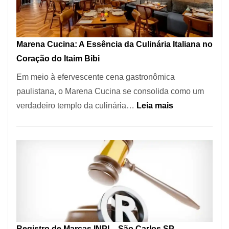
Forno
Ideal
para
Marena Cucina: A Essência da Culinária Italiana no
sua
Coração do Itaim Bibi
Pizzaria
Em meio à efervescente cena gastronômica
paulistana, o Marena Cucina se consolida como um
:
verdadeiro templo da culinária…
Leia mais
Marena
Cucina:
A
Essência
da
Culinária
Italiana
no
Registro de Marcas INPI – São Carlos SP