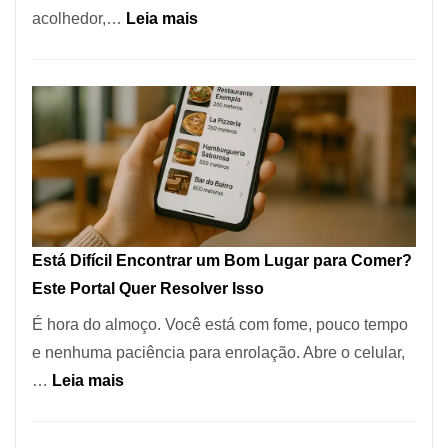
:
acolhedor,…
Leia mais
Alta
Cocobambu
Gastronomia
Restaurantes:
onde
encontrar
e
como
reservar
em
Está Difícil Encontrar um Bom Lugar para Comer?
São
Este Portal Quer Resolver Isso
Paulo
É hora do almoço. Você está com fome, pouco tempo
e nenhuma paciência para enrolação. Abre o celular,
:
…
Leia mais
Está
Difícil