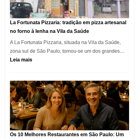
dos
Restaurantes
La Fortunata Pizzaria: tradição em pizza artesanal
Mais
no forno à lenha na Vila da Saúde
Icônicos
A La Fortunata Pizzaria, situada na Vila da Saúde,
de
zona sul de São Paulo, tornou-se um dos grandes…
Pinheiros
:
Leia mais
La
Fortunata
Pizzaria:
tradição
em
pizza
artesanal
no
Os 10 Melhores Restaurantes em São Paulo: Um
forno