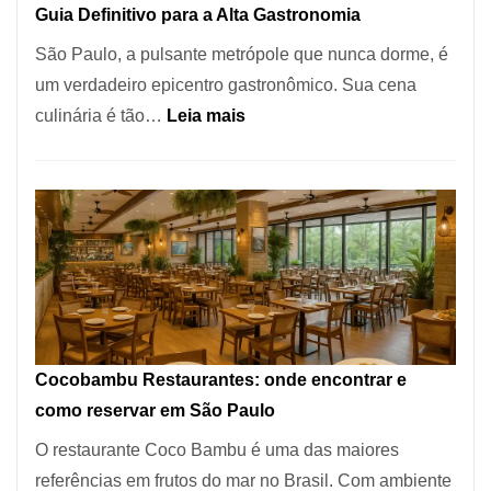
Guia Definitivo para a Alta Gastronomia
à
São Paulo, a pulsante metrópole que nunca dorme, é
lenha
um verdadeiro epicentro gastronômico. Sua cena
na
:
culinária é tão…
Leia mais
Vila
Os
da
10
Saúde
Melhores
Restaurantes
em
São
Paulo:
Um
Cocobambu Restaurantes: onde encontrar e
Guia
como reservar em São Paulo
Definitivo
O restaurante Coco Bambu é uma das maiores
para
referências em frutos do mar no Brasil. Com ambiente
a