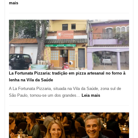
:
mais
Pé
de
Manga
Se
Tornou
Um
dos
Restaurantes
Mais
Icônicos
La Fortunata Pizzaria: tradição em pizza artesanal no forno à
de
lenha na Vila da Saúde
Pinheiros
A La Fortunata Pizzaria, situada na Vila da Saúde, zona sul de
:
São Paulo, tornou-se um dos grandes…
Leia mais
La
Fortunata
Pizzaria:
tradição
em
pizza