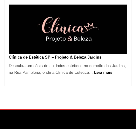
de
Calor
em
São
Paulo
Impulsiona
Demanda
por
Serviços
Clínica de Estética SP – Projeto & Beleza Jardins
de
Descubra um oásis de cuidados estéticos no coração dos Jardins,
Refrigeração
:
na Rua Pamplona, onde a Clínica de Estética…
Leia mais
Clínica
de
Estética
SP
–
Projeto
&
Beleza
Jardins