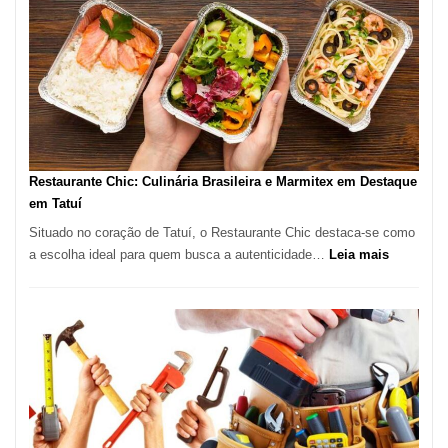
em
São
Paulo
com
Lasertera
Restaurante Chic: Culinária Brasileira e Marmitex em Destaque
em Tatuí
Situado no coração de Tatuí, o Restaurante Chic destaca-se como
:
a escolha ideal para quem busca a autenticidade…
Leia mais
Restauran
Chic:
Culinária
Brasileira
e
Marmitex
em
Destaque