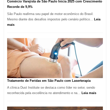
Comércio Varejista de São Paulo Inicia 2025 com Crescimento
Recorde de 9,9%
São Paulo reafirma seu papel de motor econômico do Brasil.
Mesmo diante dos desafios impostos pelo cenário político…
Leia
:
mais
Comércio
Varejista
de
São
Paulo
Inicia
2025
com
Crescimento
Recorde
Tratamento de Feridas em São Paulo com Laserterapia
de
A clínica Dust Institute se destaca como líder no setor, sendo
9,9%
:
reconhecida pela excelência no atendimento e na…
Leia mais
Tratamen
de
Feridas