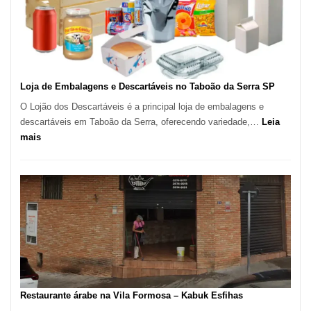
–
São
Carlos
SP
Loja de Embalagens e Descartáveis no Taboão da Serra SP
O Lojão dos Descartáveis é a principal loja de embalagens e
descartáveis em Taboão da Serra, oferecendo variedade,…
Leia
:
mais
Loja
de
Embalagens
e
Descartáveis
no
Taboão
da
Serra
SP
Restaurante árabe na Vila Formosa – Kabuk Esfihas