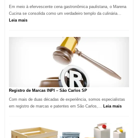
Em meio à efervescente cena gastronômica paulistana, o Marena
Cucina se consolida como um verdadeiro templo da culinária…
:
Leia mais
Marena
Cucina:
A
Essência
da
Culinária
Italiana
no
Coração
do
Registro de Marcas INPI – São Carlos SP
Itaim
Com mais de duas décadas de experiência, somos especialistas
Bibi
:
em registro de marcas e patentes em São Carlos,…
Leia mais
Registro
de
Marcas
INPI