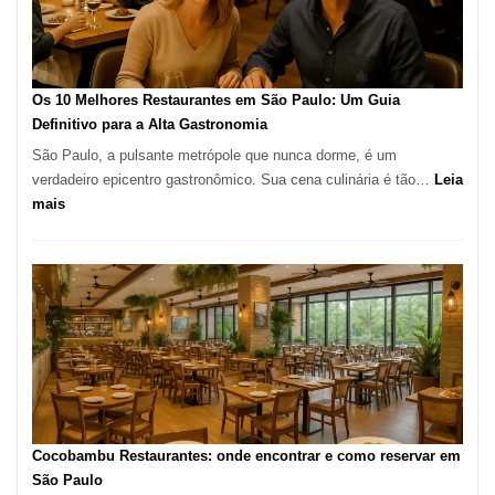
artesanal
no
forno
à
Os 10 Melhores Restaurantes em São Paulo: Um Guia
lenha
Definitivo para a Alta Gastronomia
na
São Paulo, a pulsante metrópole que nunca dorme, é um
Vila
verdadeiro epicentro gastronômico. Sua cena culinária é tão…
Leia
da
:
mais
Saúde
Os
10
Melhores
Restaurantes
em
São
Paulo:
Um
Guia
Definitivo
Cocobambu Restaurantes: onde encontrar e como reservar em
para
São Paulo
a