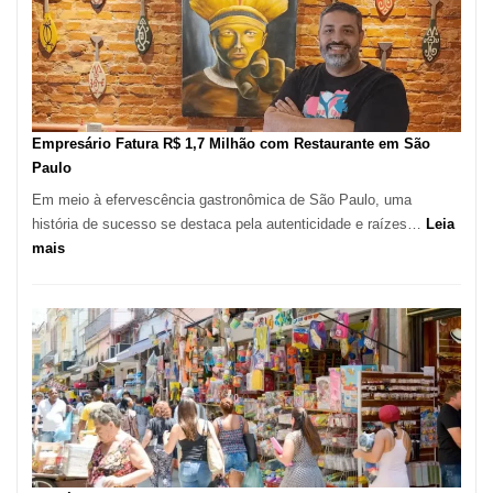
de
513
Mil
Novas
Empresas
em
Empresário Fatura R$ 1,7 Milhão com Restaurante em São
12
Paulo
Meses,
Em meio à efervescência gastronômica de São Paulo, uma
Segundo
história de sucesso se destaca pela autenticidade e raízes…
Leia
Fundação
:
mais
Seade
Empresário
Fatura
R$
1,7
Milhão
com
Restaurante
em
São
Paulo