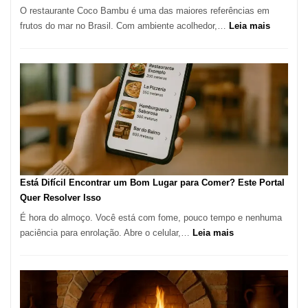
O restaurante Coco Bambu é uma das maiores referências em
Alta
:
frutos do mar no Brasil. Com ambiente acolhedor,…
Leia mais
Gastronomia
Cocoba
Restaura
onde
encontra
e
como
reservar
em
São
Paulo
Está Difícil Encontrar um Bom Lugar para Comer? Este Portal
Quer Resolver Isso
É hora do almoço. Você está com fome, pouco tempo e nenhuma
:
paciência para enrolação. Abre o celular,…
Leia mais
Está
Difícil
Encontrar
um
Bom