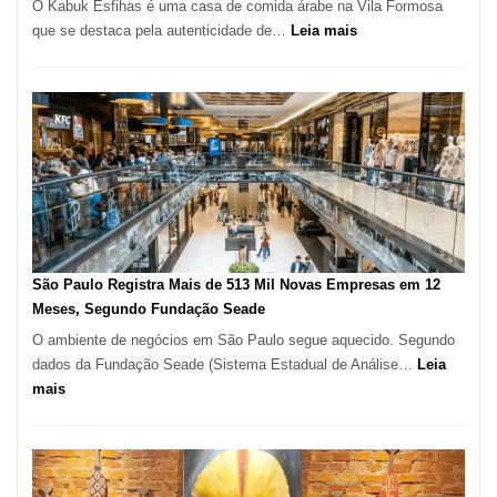
O Kabuk Esfihas é uma casa de comida árabe na Vila Formosa
:
que se destaca pela autenticidade de…
Leia mais
Restaurante
árabe
na
Vila
Formosa
–
Kabuk
Esfihas
São Paulo Registra Mais de 513 Mil Novas Empresas em 12
Meses, Segundo Fundação Seade
O ambiente de negócios em São Paulo segue aquecido. Segundo
dados da Fundação Seade (Sistema Estadual de Análise…
Leia
:
mais
São
Paulo
Registra
Mais