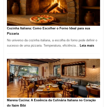
Lugar
para
Comer?
Este
Portal
Cozinha Italiana: Como Escolher o Forno Ideal para sua
Quer
Pizzaria
Resolver
No universo da cozinha italiana, a escolha do forno pode definir o
Isso
:
sucesso de uma pizzaria. Temperatura, eficiência…
Leia mais
Cozinha
Italiana:
Como
Escolher
o
Forno
Ideal
para
sua
Pizzaria
Marena Cucina: A Essência da Culinária Italiana no Coração
do Itaim Bibi