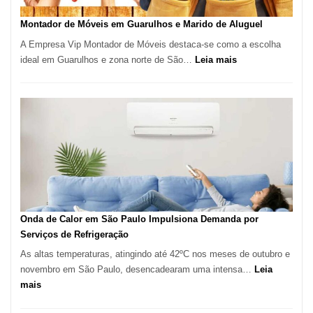
em
Tatuí
Montador de Móveis em Guarulhos e Marido de Aluguel
A Empresa Vip Montador de Móveis destaca-se como a escolha
:
ideal em Guarulhos e zona norte de São…
Leia mais
Montador
de
Móveis
em
Guarulhos
e
Marido
de
Aluguel
Onda de Calor em São Paulo Impulsiona Demanda por
Serviços de Refrigeração
As altas temperaturas, atingindo até 42ºC nos meses de outubro e
novembro em São Paulo, desencadearam uma intensa…
Leia
:
mais
Onda