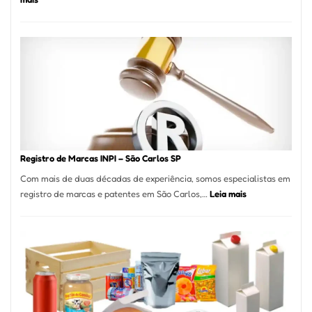
Marena
Cucina:
A
Essência
da
Culinária
Italiana
no
Coração
do
Registro de Marcas INPI – São Carlos SP
Itaim
Com mais de duas décadas de experiência, somos especialistas em
Bibi
:
registro de marcas e patentes em São Carlos,…
Leia mais
Registro
de
Marcas
INPI
–
São
Carlos