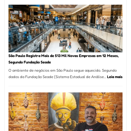
árabe
na
Vila
Formosa
–
Kabuk
Esfihas
São Paulo Registra Mais de 513 Mil Novas Empresas em 12 Meses,
Segundo Fundação Seade
O ambiente de negócios em São Paulo segue aquecido. Segundo
:
dados da Fundação Seade (Sistema Estadual de Análise…
Leia mais
São
Paul
Regi
Mais
de
513
Mil
Nova