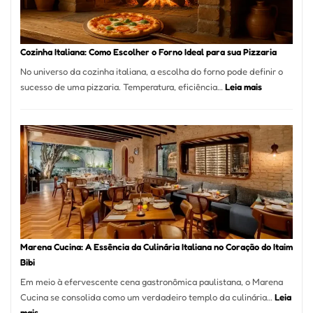
Comer?
Este
Portal
Cozinha Italiana: Como Escolher o Forno Ideal para sua Pizzaria
Quer
No universo da cozinha italiana, a escolha do forno pode definir o
Resolver
:
sucesso de uma pizzaria. Temperatura, eficiência…
Leia mais
Isso
Cozinha
Italiana:
Como
Escolher
o
Forno
Ideal
para
sua
Pizzaria
Marena Cucina: A Essência da Culinária Italiana no Coração do Itaim
Bibi
Em meio à efervescente cena gastronômica paulistana, o Marena
Cucina se consolida como um verdadeiro templo da culinária…
Leia
:
mais