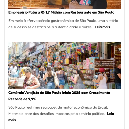
Empr
em
Empresário Fatura R$ 1,7 Milhão com Restaurante em São Paulo
12
Em meio à efervescência gastronômica de São Paulo, uma história
Mese
:
de sucesso se destaca pela autenticidade e raízes…
Leia mais
Segu
Empresário
Fund
Fatura
Sead
R$
1,7
Milhão
com
Restaurant
em
São
Paulo
Comércio Varejista de São Paulo Inicia 2025 com Crescimento
Recorde de 9,9%
São Paulo reafirma seu papel de motor econômico do Brasil.
Mesmo diante dos desafios impostos pelo cenário político…
Leia
:
mais
Comércio