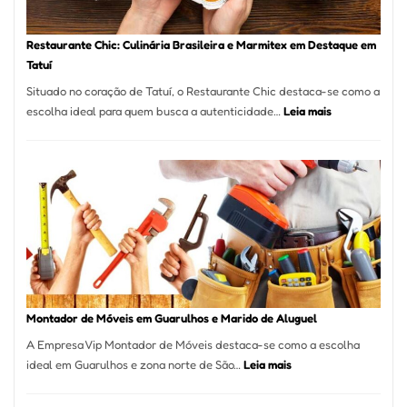
Restaurante Chic: Culinária Brasileira e Marmitex em Destaque em
Tatuí
Situado no coração de Tatuí, o Restaurante Chic destaca-se como a
:
escolha ideal para quem busca a autenticidade…
Leia mais
Restaurante
Chic:
Culinária
Brasileira
e
Marmitex
em
Destaque
em
Tatuí
Montador de Móveis em Guarulhos e Marido de Aluguel
A Empresa Vip Montador de Móveis destaca-se como a escolha
:
ideal em Guarulhos e zona norte de São…
Leia mais
Montador
de