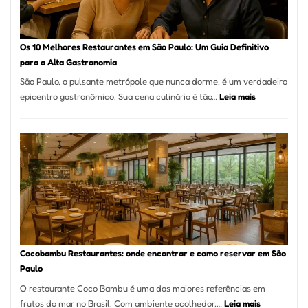
no
forno
à
Os 10 Melhores Restaurantes em São Paulo: Um Guia Definitivo
lenha
para a Alta Gastronomia
na
São Paulo, a pulsante metrópole que nunca dorme, é um verdadeiro
Vila
:
epicentro gastronômico. Sua cena culinária é tão…
Leia mais
da
Os
Saúde
10
Melhores
Restaurante
em
São
Paulo:
Um
Guia
Definitivo
Cocobambu Restaurantes: onde encontrar e como reservar em São
para
Paulo
a
O restaurante Coco Bambu é uma das maiores referências em
Alta
:
frutos do mar no Brasil. Com ambiente acolhedor,…
Leia mais
Gastronomia