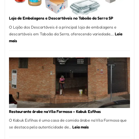
SP
Loja de Embalagens e Descartáveis no Taboão da Serra SP
O Lojão dos Descartáveis é a principal loja de embalagens e
descartáveis em Taboão da Serra, oferecendo variedade,…
Leia
:
mais
Loja
de
Embalagens
e
Descartáveis
no
Taboão
da
Serra
SP
Restaurante árabe na Vila Formosa – Kabuk Esfihas
O Kabuk Esfihas é uma casa de comida árabe na Vila Formosa que
:
se destaca pela autenticidade de…
Leia mais
Restaurante