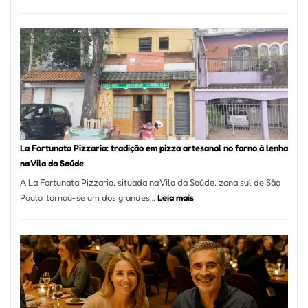
Pé
de
Mang
Se
Torno
Um
dos
Resta
Mais
Icôni
La Fortunata Pizzaria: tradição em pizza artesanal no forno à lenha
de
na Vila da Saúde
Pinhe
A La Fortunata Pizzaria, situada na Vila da Saúde, zona sul de São
:
Paulo, tornou-se um dos grandes…
Leia mais
La
Fortunata
Pizzaria:
tradição
em
pizza
artesanal