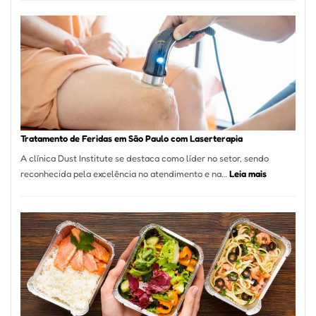
Varejista
de
São
Paulo
Inicia
2025
com
Crescimento
Recorde
Tratamento de Feridas em São Paulo com Laserterapia
de
A clínica Dust Institute se destaca como líder no setor, sendo
9,9%
:
reconhecida pela excelência no atendimento e na…
Leia mais
Tratamento
de
Feridas
em
São
Paulo
com
Laserterapi