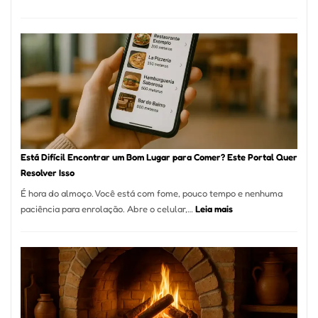
Cocobambu
Restaurante
onde
encontrar
e
como
reservar
em
São
Paulo
Está Difícil Encontrar um Bom Lugar para Comer? Este Portal Quer
Resolver Isso
É hora do almoço. Você está com fome, pouco tempo e nenhuma
:
paciência para enrolação. Abre o celular,…
Leia mais
Está
Difícil
Encontrar
um
Bom
Lugar
para