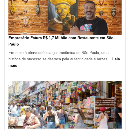
de
513
Mil
Novas
Empresas
em
Empresário Fatura R$ 1,7 Milhão com Restaurante em São
12
Paulo
Meses,
Em meio à efervescência gastronômica de São Paulo, uma
Segundo
história de sucesso se destaca pela autenticidade e raízes…
Leia
Fundação
:
mais
Seade
Empresário
Fatura
R$
1,7
Milhão
com
Restaurante
em
São
Paulo