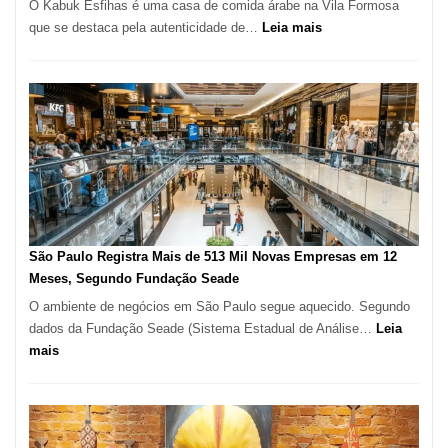
O Kabuk Esfihas é uma casa de comida árabe na Vila Formosa
:
que se destaca pela autenticidade de…
Leia mais
Restaurante
árabe
na
Vila
Formosa
–
Kabuk
Esfihas
São Paulo Registra Mais de 513 Mil Novas Empresas em 12
Meses, Segundo Fundação Seade
O ambiente de negócios em São Paulo segue aquecido. Segundo
dados da Fundação Seade (Sistema Estadual de Análise…
Leia
:
mais
São
Paulo
Registra
Mais