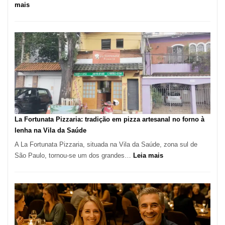
:
mais
Pé
de
Manga
Se
Tornou
Um
dos
Restaurantes
Mais
Icônicos
La Fortunata Pizzaria: tradição em pizza artesanal no forno à
de
lenha na Vila da Saúde
Pinheiros
A La Fortunata Pizzaria, situada na Vila da Saúde, zona sul de
:
São Paulo, tornou-se um dos grandes…
Leia mais
La
Fortunata
Pizzaria:
tradição
em
pizza