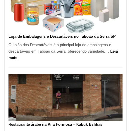
–
São
Carlos
SP
Loja de Embalagens e Descartáveis no Taboão da Serra SP
O Lojão dos Descartáveis é a principal loja de embalagens e
descartáveis em Taboão da Serra, oferecendo variedade,…
Leia
:
mais
Loja
de
Embalagens
e
Descartáveis
no
Taboão
da
Serra
SP
Restaurante árabe na Vila Formosa – Kabuk Esfihas