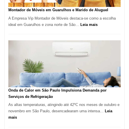
em
Tatuí
Montador de Móveis em Guarulhos e Marido de Aluguel
A Empresa Vip Montador de Móveis destaca-se como a escolha
:
ideal em Guarulhos e zona norte de São…
Leia mais
Montador
de
Móveis
em
Guarulhos
e
Marido
de
Aluguel
Onda de Calor em São Paulo Impulsiona Demanda por
Serviços de Refrigeração
As altas temperaturas, atingindo até 42ºC nos meses de outubro e
novembro em São Paulo, desencadearam uma intensa…
Leia
:
mais
Onda