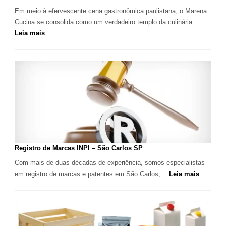
Em meio à efervescente cena gastronômica paulistana, o Marena
Cucina se consolida como um verdadeiro templo da culinária…
:
Leia mais
Marena
Cucina:
A
Essência
da
Culinária
Italiana
no
Coração
do
Registro de Marcas INPI – São Carlos SP
Itaim
Com mais de duas décadas de experiência, somos especialistas
Bibi
:
em registro de marcas e patentes em São Carlos,…
Leia mais
Registro
de
Marcas
INPI