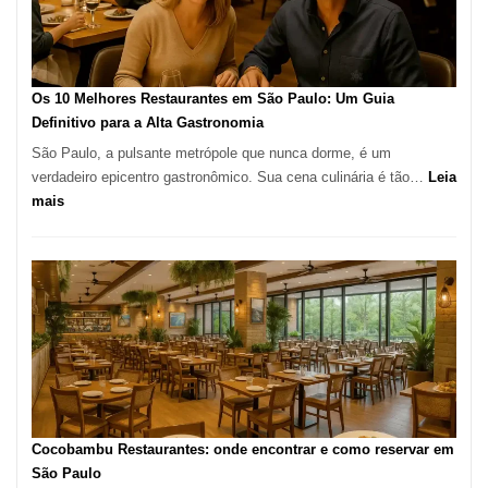
artesanal
no
forno
à
Os 10 Melhores Restaurantes em São Paulo: Um Guia
lenha
Definitivo para a Alta Gastronomia
na
São Paulo, a pulsante metrópole que nunca dorme, é um
Vila
verdadeiro epicentro gastronômico. Sua cena culinária é tão…
Leia
da
:
mais
Saúde
Os
10
Melhores
Restaurantes
em
São
Paulo:
Um
Guia
Definitivo
Cocobambu Restaurantes: onde encontrar e como reservar em
para
São Paulo
a