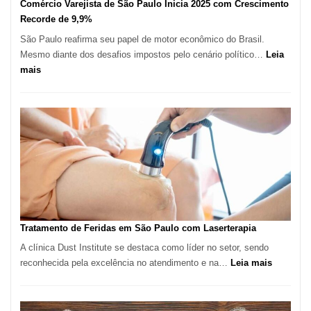
Comércio Varejista de São Paulo Inicia 2025 com Crescimento
Recorde de 9,9%
São Paulo reafirma seu papel de motor econômico do Brasil.
Mesmo diante dos desafios impostos pelo cenário político…
Leia
:
mais
Comércio
Varejista
de
São
Paulo
Inicia
2025
com
Crescimento
Recorde
Tratamento de Feridas em São Paulo com Laserterapia
de
A clínica Dust Institute se destaca como líder no setor, sendo
9,9%
:
reconhecida pela excelência no atendimento e na…
Leia mais
Tratamen
de
Feridas