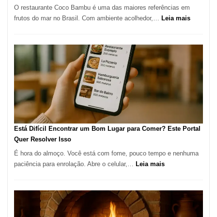
O restaurante Coco Bambu é uma das maiores referências em
Alta
:
frutos do mar no Brasil. Com ambiente acolhedor,…
Leia mais
Gastronomia
Cocoba
Restaura
onde
encontra
e
como
reservar
em
São
Paulo
Está Difícil Encontrar um Bom Lugar para Comer? Este Portal
Quer Resolver Isso
É hora do almoço. Você está com fome, pouco tempo e nenhuma
:
paciência para enrolação. Abre o celular,…
Leia mais
Está
Difícil
Encontrar
um
Bom