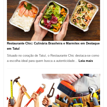
em
São
Paulo
com
Lasertera
Restaurante Chic: Culinária Brasileira e Marmitex em Destaque
em Tatuí
Situado no coração de Tatuí, o Restaurante Chic destaca-se como
:
a escolha ideal para quem busca a autenticidade…
Leia mais
Restauran
Chic:
Culinária
Brasileira
e
Marmitex
em
Destaque