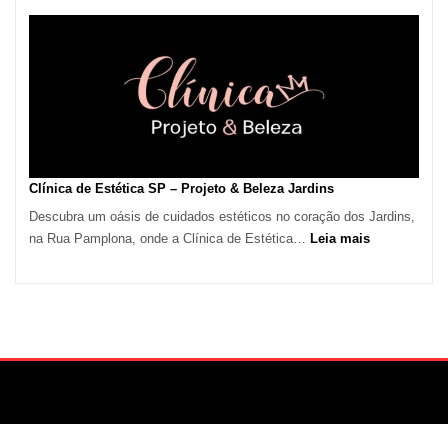
de
Calor
em
São
Paulo
Impulsiona
Demanda
por
Serviços
Clínica de Estética SP – Projeto & Beleza Jardins
de
Descubra um oásis de cuidados estéticos no coração dos Jardins,
Refrigeração
:
na Rua Pamplona, onde a Clínica de Estética…
Leia mais
Clínica
de
Estética
SP
–
Projeto
&
Beleza
Jardins