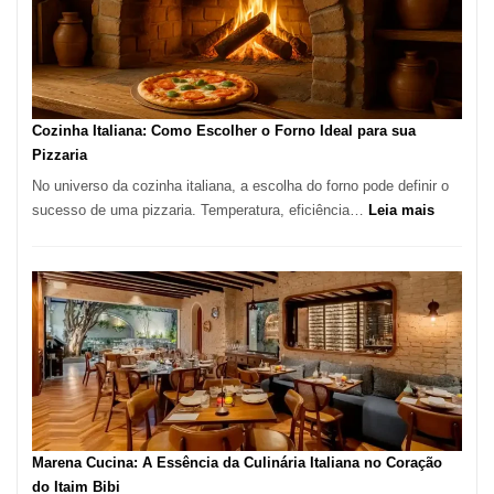
Lugar
para
Comer?
Este
Portal
Cozinha Italiana: Como Escolher o Forno Ideal para sua
Quer
Pizzaria
Resolver
No universo da cozinha italiana, a escolha do forno pode definir o
Isso
:
sucesso de uma pizzaria. Temperatura, eficiência…
Leia mais
Cozinha
Italiana:
Como
Escolher
o
Forno
Ideal
para
sua
Pizzaria
Marena Cucina: A Essência da Culinária Italiana no Coração
do Itaim Bibi