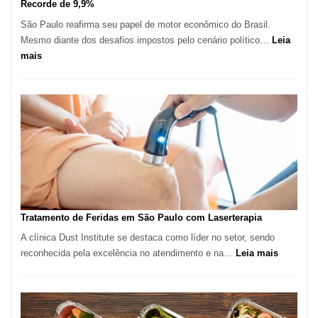
Recorde de 9,9%
São Paulo reafirma seu papel de motor econômico do Brasil.
Mesmo diante dos desafios impostos pelo cenário político…
Leia
:
mais
Comércio
Varejista
de
São
Paulo
Inicia
2025
com
Crescimento
Recorde
Tratamento de Feridas em São Paulo com Laserterapia
de
A clínica Dust Institute se destaca como líder no setor, sendo
9,9%
:
reconhecida pela excelência no atendimento e na…
Leia mais
Tratamen
de
Feridas
em