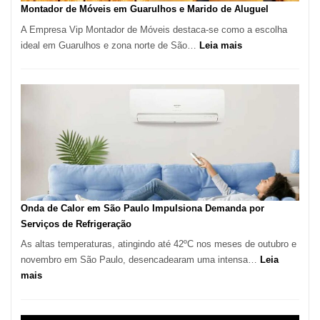
Tatuí
Montador de Móveis em Guarulhos e Marido de Aluguel
A Empresa Vip Montador de Móveis destaca-se como a escolha
:
ideal em Guarulhos e zona norte de São…
Leia mais
Montador
de
Móveis
em
Guarulhos
e
Marido
de
Aluguel
Onda de Calor em São Paulo Impulsiona Demanda por
Serviços de Refrigeração
As altas temperaturas, atingindo até 42ºC nos meses de outubro e
novembro em São Paulo, desencadearam uma intensa…
Leia
:
mais
Onda
de