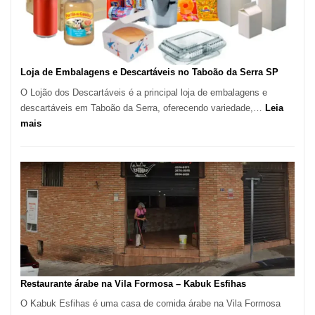
São
Carlos
SP
Loja de Embalagens e Descartáveis no Taboão da Serra SP
O Lojão dos Descartáveis é a principal loja de embalagens e
descartáveis em Taboão da Serra, oferecendo variedade,…
Leia
:
mais
Loja
de
Embalagens
e
Descartáveis
no
Taboão
da
Serra
SP
Restaurante árabe na Vila Formosa – Kabuk Esfihas
O Kabuk Esfihas é uma casa de comida árabe na Vila Formosa