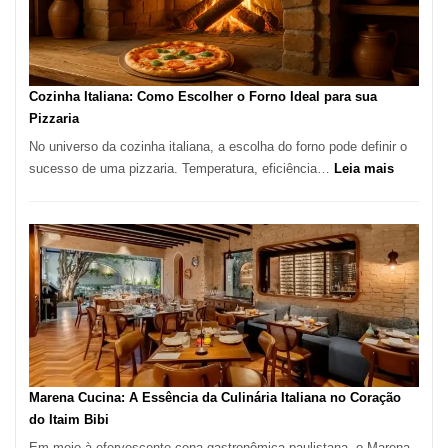
para
Comer?
Este
Portal
Cozinha Italiana: Como Escolher o Forno Ideal para sua
Quer
Pizzaria
Resolver
No universo da cozinha italiana, a escolha do forno pode definir o
Isso
:
sucesso de uma pizzaria. Temperatura, eficiência…
Leia mais
Cozinha
Italiana:
Como
Escolher
o
Forno
Ideal
para
sua
Pizzaria
Marena Cucina: A Essência da Culinária Italiana no Coração
do Itaim Bibi
Em meio à efervescente cena gastronômica paulistana, o Marena