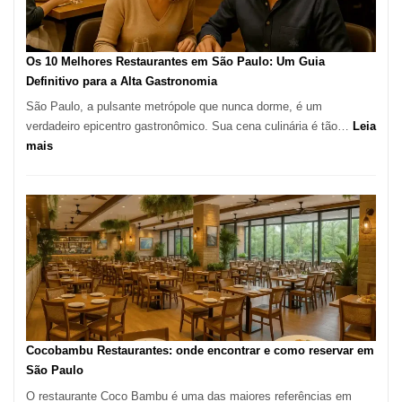
no
forno
à
Os 10 Melhores Restaurantes em São Paulo: Um Guia
lenha
Definitivo para a Alta Gastronomia
na
São Paulo, a pulsante metrópole que nunca dorme, é um
Vila
verdadeiro epicentro gastronômico. Sua cena culinária é tão…
Leia
da
:
mais
Saúde
Os
10
Melhores
Restaurantes
em
São
Paulo:
Um
Guia
Definitivo
Cocobambu Restaurantes: onde encontrar e como reservar em
para
São Paulo
a
O restaurante Coco Bambu é uma das maiores referências em
Alta