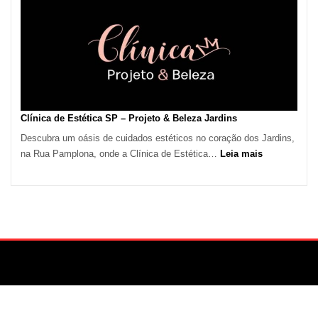
Calor
em
São
Paulo
Impulsiona
Demanda
por
Serviços
Clínica de Estética SP – Projeto & Beleza Jardins
de
Descubra um oásis de cuidados estéticos no coração dos Jardins,
Refrigeração
:
na Rua Pamplona, onde a Clínica de Estética…
Leia mais
Clínica
de
Estética
SP
–
Projeto
&
Beleza
Jardins