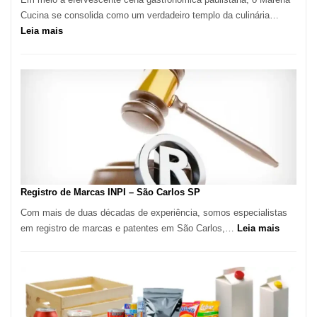
Cucina se consolida como um verdadeiro templo da culinária…
:
Leia mais
Marena
Cucina:
A
Essência
da
Culinária
Italiana
no
Coração
do
Registro de Marcas INPI – São Carlos SP
Itaim
Com mais de duas décadas de experiência, somos especialistas
Bibi
:
em registro de marcas e patentes em São Carlos,…
Leia mais
Registro
de
Marcas
INPI
–