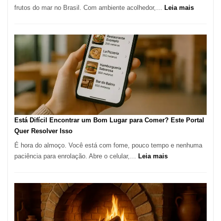
:
frutos do mar no Brasil. Com ambiente acolhedor,…
Leia mais
Gastronomia
Cocoba
Restaura
onde
encontra
e
como
reservar
em
São
Paulo
Está Difícil Encontrar um Bom Lugar para Comer? Este Portal
Quer Resolver Isso
É hora do almoço. Você está com fome, pouco tempo e nenhuma
:
paciência para enrolação. Abre o celular,…
Leia mais
Está
Difícil
Encontrar
um
Bom
Lugar