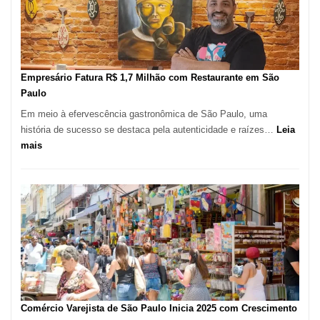
513
Mil
Novas
Empresas
em
Empresário Fatura R$ 1,7 Milhão com Restaurante em São
12
Paulo
Meses,
Em meio à efervescência gastronômica de São Paulo, uma
Segundo
história de sucesso se destaca pela autenticidade e raízes…
Leia
Fundação
:
mais
Seade
Empresário
Fatura
R$
1,7
Milhão
com
Restaurante
em
São
Paulo
Comércio Varejista de São Paulo Inicia 2025 com Crescimento