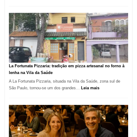
Pé
de
Manga
Se
Tornou
Um
dos
Restaurantes
Mais
Icônicos
La Fortunata Pizzaria: tradição em pizza artesanal no forno à
de
lenha na Vila da Saúde
Pinheiros
A La Fortunata Pizzaria, situada na Vila da Saúde, zona sul de
:
São Paulo, tornou-se um dos grandes…
Leia mais
La
Fortunata
Pizzaria:
tradição
em
pizza
artesanal