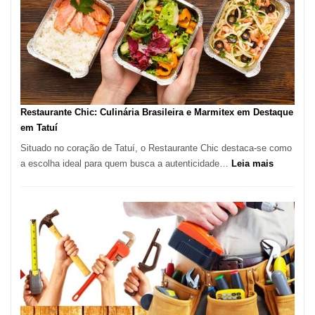
São
Paulo
com
Lasertera
Restaurante Chic: Culinária Brasileira e Marmitex em Destaque
em Tatuí
Situado no coração de Tatuí, o Restaurante Chic destaca-se como
:
a escolha ideal para quem busca a autenticidade…
Leia mais
Restauran
Chic:
Culinária
Brasileira
e
Marmitex
em
Destaque
em