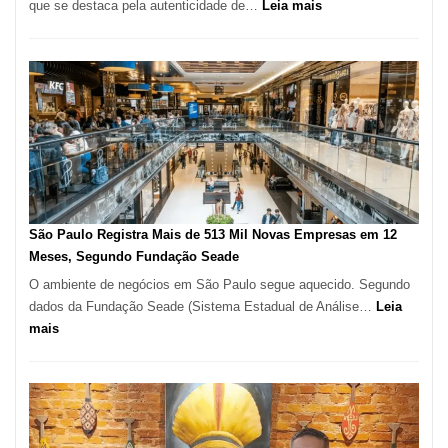
:
que se destaca pela autenticidade de…
Leia mais
Restaurante
árabe
na
Vila
Formosa
–
Kabuk
Esfihas
São Paulo Registra Mais de 513 Mil Novas Empresas em 12
Meses, Segundo Fundação Seade
O ambiente de negócios em São Paulo segue aquecido. Segundo
dados da Fundação Seade (Sistema Estadual de Análise…
Leia
:
mais
São
Paulo
Registra
Mais
de