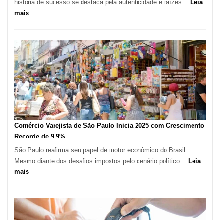
história de sucesso se destaca pela autenticidade e raízes…
Leia
Fundação
:
mais
Seade
Empresário
Fatura
R$
1,7
Milhão
com
Restaurante
em
São
Paulo
Comércio Varejista de São Paulo Inicia 2025 com Crescimento
Recorde de 9,9%
São Paulo reafirma seu papel de motor econômico do Brasil.
Mesmo diante dos desafios impostos pelo cenário político…
Leia
:
mais
Comércio
Varejista
de
São