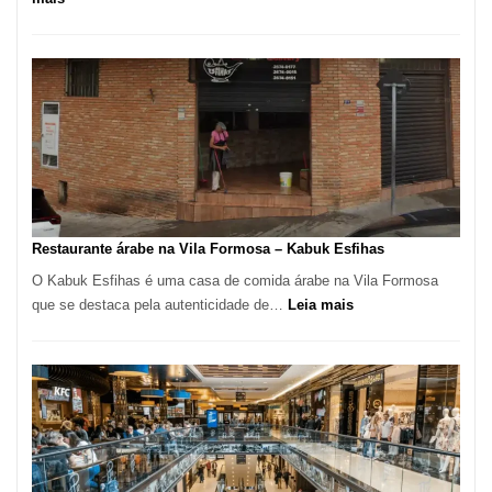
Loja
de
Embalagens
e
Descartáveis
no
Taboão
da
Serra
SP
Restaurante árabe na Vila Formosa – Kabuk Esfihas
O Kabuk Esfihas é uma casa de comida árabe na Vila Formosa
:
que se destaca pela autenticidade de…
Leia mais
Restaurante
árabe
na
Vila
Formosa
–
Kabuk