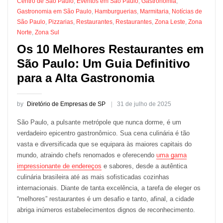
Centro de São Paulo
,
Eventos em São Paulo
,
Gastronomia
,
Gastronomia em São Paulo
,
Hamburguerias
,
Marmitaria
,
Notícias de
São Paulo
,
Pizzarias
,
Restaurantes
,
Restaurantes
,
Zona Leste
,
Zona
Norte
,
Zona Sul
Os 10 Melhores Restaurantes em
São Paulo: Um Guia Definitivo
para a Alta Gastronomia
by
Diretório de Empresas de SP
31 de julho de 2025
São Paulo, a pulsante metrópole que nunca dorme, é um
verdadeiro epicentro gastronômico. Sua cena culinária é tão
vasta e diversificada que se equipara às maiores capitais do
mundo, atraindo chefs renomados e oferecendo
uma gama
impressionante de endereços
e sabores, desde a autêntica
culinária brasileira até as mais sofisticadas cozinhas
internacionais. Diante de tanta excelência, a tarefa de eleger os
“melhores” restaurantes é um desafio e tanto, afinal, a cidade
abriga inúmeros estabelecimentos dignos de reconhecimento.