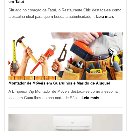
em Tatuí
Situado no coração de Tatuí, o Restaurante Chic destaca-se como
:
a escolha ideal para quem busca a autenticidade…
Leia mais
Restauran
Chic:
Culinária
Brasileira
e
Marmitex
em
Destaque
em
Tatuí
Montador de Móveis em Guarulhos e Marido de Aluguel
A Empresa Vip Montador de Móveis destaca-se como a escolha
:
ideal em Guarulhos e zona norte de São…
Leia mais
Montador
de
Móveis
em
Guarulhos