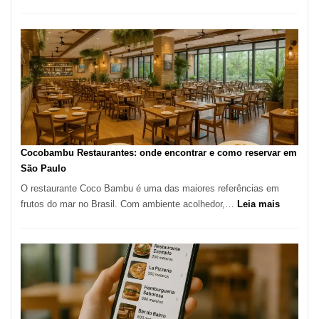
Os
10
Melhores
Restaurantes
em
São
Paulo:
Um
Guia
Definitivo
Cocobambu Restaurantes: onde encontrar e como reservar em
para
São Paulo
a
O restaurante Coco Bambu é uma das maiores referências em
Alta
:
frutos do mar no Brasil. Com ambiente acolhedor,…
Leia mais
Gastronomia
Cocoba
Restaura
onde
encontra
e
como
reservar