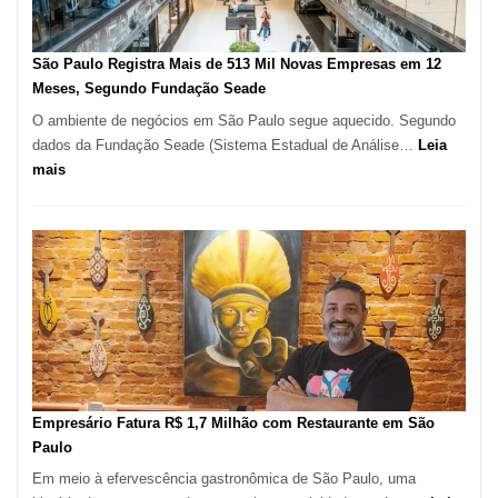
Esfihas
São Paulo Registra Mais de 513 Mil Novas Empresas em 12
Meses, Segundo Fundação Seade
O ambiente de negócios em São Paulo segue aquecido. Segundo
dados da Fundação Seade (Sistema Estadual de Análise…
Leia
:
mais
São
Paulo
Registra
Mais
de
513
Mil
Novas
Empresas
em
Empresário Fatura R$ 1,7 Milhão com Restaurante em São
12
Paulo
Meses,
Em meio à efervescência gastronômica de São Paulo, uma
Segundo