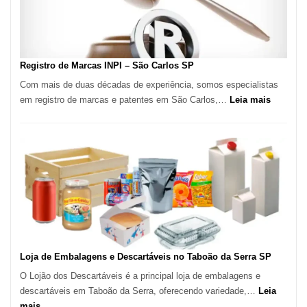
Italiana
no
Coração
do
Registro de Marcas INPI – São Carlos SP
Itaim
Com mais de duas décadas de experiência, somos especialistas
Bibi
:
em registro de marcas e patentes em São Carlos,…
Leia mais
Registro
de
Marcas
INPI
–
São
Carlos
SP
Loja de Embalagens e Descartáveis no Taboão da Serra SP
O Lojão dos Descartáveis é a principal loja de embalagens e
descartáveis em Taboão da Serra, oferecendo variedade,…
Leia
:
mais