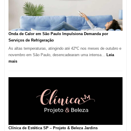
e
Marido
de
Aluguel
Onda de Calor em São Paulo Impulsiona Demanda por
Serviços de Refrigeração
As altas temperaturas, atingindo até 42ºC nos meses de outubro e
novembro em São Paulo, desencadearam uma intensa…
Leia
:
mais
Onda
de
Calor
em
São
Paulo
Impulsiona
Demanda
por
Serviços
Clínica de Estética SP – Projeto & Beleza Jardins