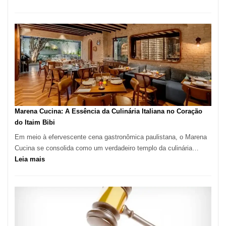
Cozinha
Italiana:
Como
Escolher
o
Forno
Ideal
para
sua
Pizzaria
Marena Cucina: A Essência da Culinária Italiana no Coração
do Itaim Bibi
Em meio à efervescente cena gastronômica paulistana, o Marena
Cucina se consolida como um verdadeiro templo da culinária…
:
Leia mais
Marena
Cucina:
A
Essência
da
Culinária