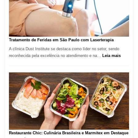
Paulo
Inicia
2025
com
Crescimento
Recorde
Tratamento de Feridas em São Paulo com Laserterapia
de
A clínica Dust Institute se destaca como líder no setor, sendo
9,9%
:
reconhecida pela excelência no atendimento e na…
Leia mais
Tratamen
de
Feridas
em
São
Paulo
com
Lasertera
Restaurante Chic: Culinária Brasileira e Marmitex em Destaque