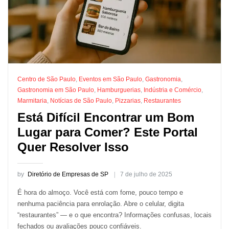
Centro de São Paulo
,
Eventos em São Paulo
,
Gastronomia
,
Gastronomia em São Paulo
,
Hamburguerias
,
Indústria e Comércio
,
Marmitaria
,
Notícias de São Paulo
,
Pizzarias
,
Restaurantes
Está Difícil Encontrar um Bom
Lugar para Comer? Este Portal
Quer Resolver Isso
by
Diretório de Empresas de SP
7 de julho de 2025
É hora do almoço. Você está com fome, pouco tempo e
nenhuma paciência para enrolação. Abre o celular, digita
“restaurantes” — e o que encontra? Informações confusas, locais
fechados ou avaliações pouco confiáveis.