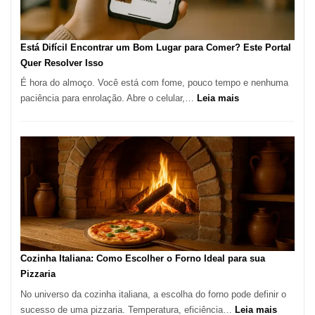
em
São
Paulo
Está Difícil Encontrar um Bom Lugar para Comer? Este Portal
Quer Resolver Isso
É hora do almoço. Você está com fome, pouco tempo e nenhuma
:
paciência para enrolação. Abre o celular,…
Leia mais
Está
Difícil
Encontrar
um
Bom
Lugar
para
Comer?
Este
Portal
Cozinha Italiana: Como Escolher o Forno Ideal para sua
Quer
Pizzaria
Resolver
No universo da cozinha italiana, a escolha do forno pode definir o
Isso
:
sucesso de uma pizzaria. Temperatura, eficiência…
Leia mais