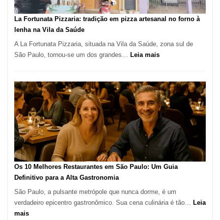
Mais
Icônicos
La Fortunata Pizzaria: tradição em pizza artesanal no forno à
de
lenha na Vila da Saúde
Pinheiros
A La Fortunata Pizzaria, situada na Vila da Saúde, zona sul de
:
São Paulo, tornou-se um dos grandes…
Leia mais
La
Fortunata
Pizzaria:
tradição
em
pizza
artesanal
no
forno
à
Os 10 Melhores Restaurantes em São Paulo: Um Guia
lenha
Definitivo para a Alta Gastronomia
na
São Paulo, a pulsante metrópole que nunca dorme, é um
Vila
verdadeiro epicentro gastronômico. Sua cena culinária é tão…
Leia
da
:
mais
Saúde